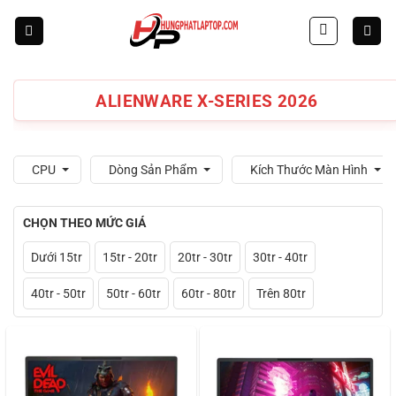
Skip
to
content
ALIENWARE X-SERIES 2026
CPU
Dòng Sản Phẩm
Kích Thước Màn Hình
CHỌN THEO MỨC GIÁ
Dưới 15tr
15tr - 20tr
20tr - 30tr
30tr - 40tr
40tr - 50tr
50tr - 60tr
60tr - 80tr
Trên 80tr