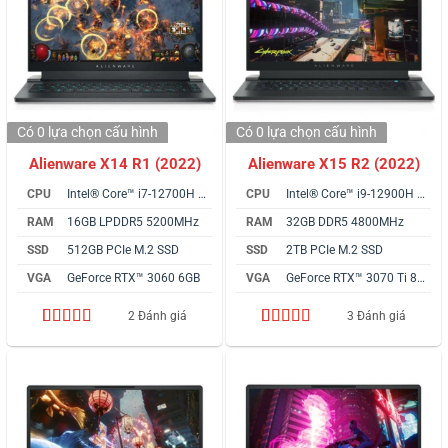
Có 0 lựa chọn
cấu hình
Có 0 lựa chọn
cấu hình
Alienware X14 R1 (2022)
Alienware X15 R2 (2022)
CPU
Intel® Core™ i7-12700H vPro
CPU
Intel® Core™ i9-12900H vPro
RAM
16GB LPDDR5 5200MHz
RAM
32GB DDR5 4800MHz
SSD
512GB PCIe M.2 SSD
SSD
2TB PCIe M.2 SSD
VGA
GeForce RTX™ 3060 6GB
VGA
GeForce RTX™ 3070 Ti 8GB
2 Đánh giá
3 Đánh giá
4.50
2
trên 5
5.00
3
trên 5
dựa trên
dựa trên
đánh giá
đánh giá