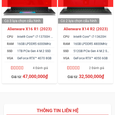
Có 3 lựa chọn
cấu hình
Có 2 lựa chọn
cấu hình
Alienware X16 R1 (2023)
Alienware X14 R2 (2023)
CPU
Intel® Core™ i7-13700H vPro
CPU
Intel® Core™ i7-13620H
RAM
16GB LPDDR5 6000MHz
RAM
16GB LPDDR5 4800MHz
SSD
1TB PCIe Gen 4 M.2 SSD
SSD
512GB PCIe Gen 4 M.2 SSD
VGA
GeForce RTX™ 4070 8GB
VGA
GeForce RTX™ 4050 6GB
4 Đánh giá
2 Đánh giá
4.75
4
trên 5
5.00
2
trên 5
47,000,000
₫
32,500,000
₫
Giá từ:
Giá từ:
dựa trên
dựa trên
đánh giá
đánh giá
THÔNG TIN LIÊN HỆ