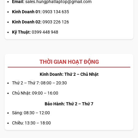
Email:
sales.hungphatlaptop@gmail.com
Kinh Doanh 01:
0903 134 635
Alienware 16X Aurora (2025)
được trang bị hệ thống loa
Kinh Doanh 02:
0903 226 126
stereo
Realtek AL3204
công suất 4W, mang lại âm thanh
rõ nét và chi tiết trong từng khung hình. Nhờ tích hợp công
Kỹ Thuật:
0399 448 948
nghệ
Dolby Audio™
, thiết bị tái hiện hiệu ứng âm thanh
vòm sống động, tạo cảm giác đắm chìm khi xem phim,
chơi game hay nghe nhạc, mang đến trải nghiệm giải trí
THỜI GIAN HOẠT ĐỘNG
gần như trong một rạp chiếu thu nhỏ. Sự cân bằng giữa độ
chân thực và chiều sâu giúp mẫu laptop gaming cao cấp
Kinh Doanh: Thứ 2 – Chủ Nhật
này trở nên nổi bật trong phân khúc.
Thứ 2 – Thứ 7: 08:00 – 20:30
Chủ Nhật: 09:00 – 16:00
Bảo Hành: Thứ 2 – Thứ 7
Sáng: 08:30 – 12:00
Chiều: 13:30 – 18:00