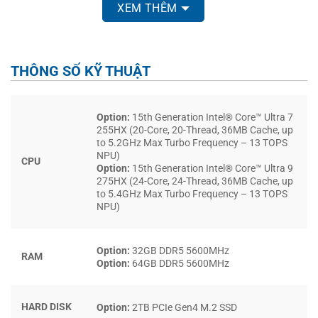
XEM THÊM
THÔNG SỐ KỸ THUẬT
Option:
15th Generation Intel® Core™ Ultra 7
255HX (20-Core, 20-Thread, 36MB Cache, up
to 5.2GHz Max Turbo Frequency – 13 TOPS
Về khả năng tản nhiệt,
Alienware 16X Aurora (2025)
được
NPU)
CPU
trang bị hệ thống
AI Cryo-Chamber
với 2 quạt cỡ lớn và
Option:
15th Generation Intel® Core™ Ultra 9
275HX (24-Core, 24-Thread, 36MB Cache, up
các ống đồng dẫn nhiệt, tối ưu hóa việc phân bổ nhiệt trên
to 5.4GHz Max Turbo Frequency – 13 TOPS
toàn bộ linh kiện. Công nghệ AI tự động điều chỉnh luồng
NPU)
khí dựa trên mức tải, giữ cho máy luôn mát mẻ và ổn định
ngay cả khi chạy
game cấu hình cao
hay xử lý các tác vụ
Option:
32GB DDR5 5600MHz
sáng tạo chuyên sâu. Nhờ cơ chế tản nhiệt thông minh này,
RAM
Option:
64GB DDR5 5600MHz
người dùng không chỉ tận hưởng hiệu năng mạnh mẽ và
vận hành êm ái mà còn được đảm bảo độ bền bỉ lâu dài.
HARD DISK
Option:
2TB PCIe Gen4 M.2 SSD