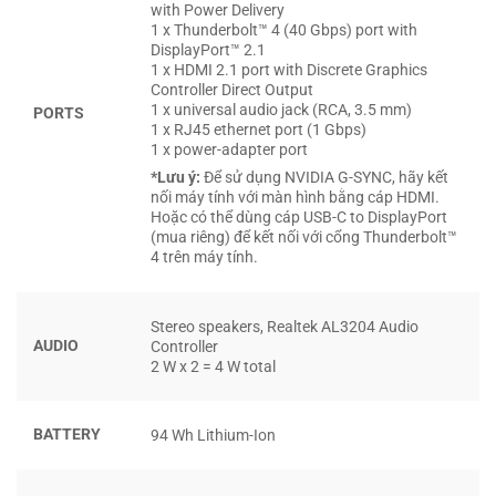
with Power Delivery
1 x Thunderbolt™ 4 (40 Gbps) port with
DisplayPort™ 2.1
1 x HDMI 2.1 port with Discrete Graphics
Controller Direct Output
1 x universal audio jack (RCA, 3.5 mm)
PORTS
1 x RJ45 ethernet port (1 Gbps)
Về khả năng đồ họa,
Alienware 16X Aurora (2025)
sử
1 x power-adapter port
dụng GPU
NVIDIA GeForce RTX 5060 8GB GDDR7
với mức
*Lưu ý:
Để sử dụng NVIDIA G-SYNC, hãy kết
TDP tối đa 115W, hỗ trợ công nghệ DLSS 4, Ray Tracing và
nối máy tính với màn hình bằng cáp HDMI.
Hoặc có thể dùng cáp USB-C to DisplayPort
NVIDIA Reflex, mang đến trải nghiệm hình ảnh chân thực
(mua riêng) để kết nối với cổng Thunderbolt™
và mượt mà. Đây là lựa chọn lý tưởng cho game thủ và
4 trên máy tính.
nhà sáng tạo nội dung, đồng thời người dùng có thể tùy
chọn nâng cấp lên RTX 5070 để tối ưu hiệu suất trong môi
Stereo speakers, Realtek AL3204 Audio
trường chuyên nghiệp đòi hỏi cao hơn.
AUDIO
Controller
2 W x 2 = 4 W total
Cấu hình mạnh mẽ còn được hoàn thiện với
RAM DDR5
32GB 5600MT/s
,
SSD 2TB PCIe Gen4 NVMe
và màn hình
BATTERY
94 Wh Lithium-Ion
16 inch QHD+ 240Hz
, giúp xử lý đa nhiệm, dữ liệu lớn và
giải trí tốc độ cao một cách liền mạch. Tất cả được gói gọn
trong thiết kế gaming bền bỉ, mang lại trải nghiệm ổn định