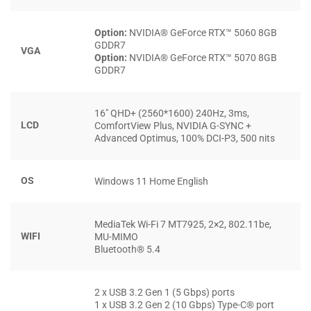
HIỆU NĂNG KHỦNG VỚI INTEL CORE
ULTRA 9 HX VÀ RTX 50 SERIES
Option:
NVIDIA® GeForce RTX™ 5060 8GB
GDDR7
VGA
Option:
NVIDIA® GeForce RTX™ 5070 8GB
Alienware 16X Aurora (2025)
được trang bị bộ vi xử lý
GDDR7
Intel Core Ultra 9 275HX
với 24 nhân, xung nhịp tối đa
5.4GHz cùng bộ nhớ đệm 36MB, mang lại hiệu năng vượt
16″ QHD+ (2560*1600) 240Hz, 3ms,
trội cho các tác vụ nặng như dựng phim, thiết kế đồ họa,
LCD
ComfortView Plus, NVIDIA G-SYNC +
lập trình hay chơi game AAA. Nhờ kiến trúc mới từ Intel,
Advanced Optimus, 100% DCI-P3, 500 nits
thiết bị không chỉ duy trì sức mạnh xử lý ấn tượng mà còn
cân bằng tốt giữa hiệu năng và mức tiêu thụ điện năng,
OS
Windows 11 Home English
phù hợp cho người dùng chuyên nghiệp cần sự ổn định lâu
dài.
MediaTek Wi-Fi 7 MT7925, 2×2, 802.11be,
WIFI
MU-MIMO
Bluetooth® 5.4
2 x USB 3.2 Gen 1 (5 Gbps) ports
1 x USB 3.2 Gen 2 (10 Gbps) Type-C® port