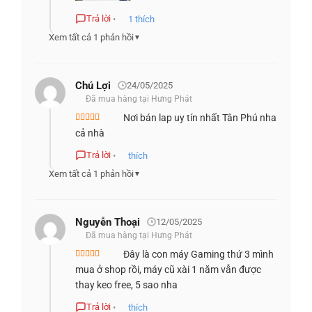
Trả lời
•
1
thích
Xem tất cả 1 phản hồi
▼
Chú Lợi
24/05/2025
Đã mua hàng tại Hưng Phát
Nơi bán lap uy tín nhất Tân Phú nha
Được xếp
cả nhà
Không chỉ phục vụ cho game thủ, màn hình của
Alienware
hạng
5
5 sao
16X Aurora (2025)
còn đáp ứng tốt nhu cầu sáng tạo nhờ
Trả lời
•
thích
độ phủ màu 100% DCI-P3, hỗ trợ tối ưu cho chỉnh sửa ảnh
Xem tất cả 1 phản hồi
▼
và dựng video chuyên nghiệp. Với độ sáng lên đến 500
nits, thiết bị cho khả năng hiển thị rõ ràng ngay cả khi làm
Nguyễn Thoại
12/05/2025
việc ngoài trời hoặc trong môi trường nhiều ánh sáng. Sự
Đã mua hàng tại Hưng Phát
kết hợp giữa độ chính xác màu sắc, độ sáng cao và hiệu
Đây là con máy Gaming thứ 3 mình
năng hiển thị mạnh mẽ khiến đây trở thành lựa chọn toàn
Được xếp
mua ở shop rồi, máy cũ xài 1 năm vẫn được
hạng
5
5 sao
diện cho cả giải trí lẫn công việc sáng tạo nội dung.
thay keo free, 5 sao nha
BÀN PHÍM & TOUCHPAD VỚI ALIENFX
Trả lời
•
thích