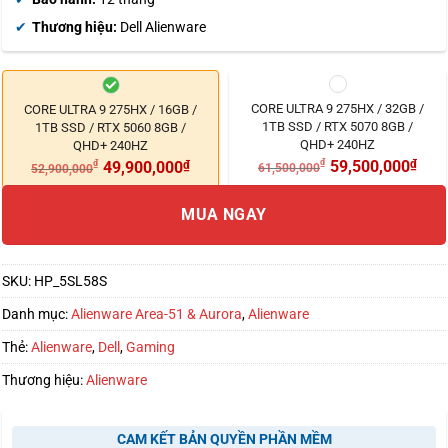
Thương hiệu:
Dell Alienware
CORE ULTRA 9 275HX / 32GB /
CORE ULTRA 9 275HX / 16GB /
1TB SSD / RTX 5070 8GB /
1TB SSD / RTX 5060 8GB /
QHD+ 240HZ
QHD+ 240HZ
₫
59,500,000
₫
₫
49,900,000
₫
61,500,000
52,900,000
MUA NGAY
SKU:
HP_5SL58S
Danh mục:
Alienware Area-51 & Aurora
,
Alienware
Thẻ:
Alienware
,
Dell
,
Gaming
Thương hiệu:
Alienware
CAM KẾT BẢN QUYỀN PHẦN MỀM