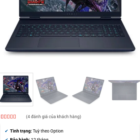
(
4
đánh giá của khách hàng)
5
4
trên 5 dựa
trên
đánh
Tình trạng:
Tuỳ theo Option
giá
Bảo hành:
12 tháng