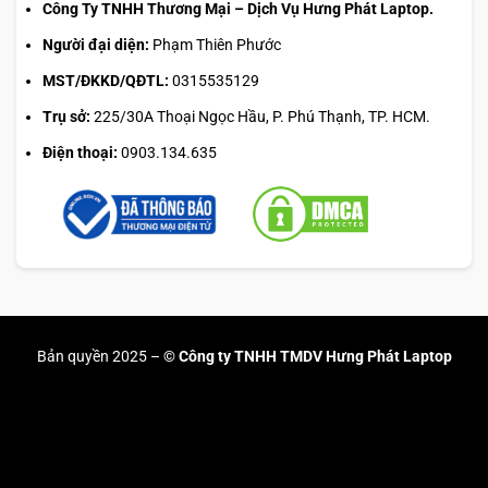
Công Ty TNHH Thương Mại – Dịch Vụ Hưng Phát Laptop.
Alienware 16X Aurora (2025)
được trang bị hệ thống cổng
Người đại diện:
Phạm Thiên Phước
kết nối đa dạng gồm
Thunderbolt 4, USB-C Gen 1/2, HDMI
2.1, Ethernet RJ-45
và jack tai nghe 3.5mm, mang đến sự
MST/ĐKKD/QĐTL:
0315535129
linh hoạt tối đa cho việc mở rộng màn hình, kết nối thiết bị
Trụ sở:
225/30A Thoại Ngọc Hầu, P. Phú Thạnh, TP. HCM.
ngoại vi hay sử dụng bộ nhớ tốc độ cao. Nhờ cấu hình
Điện thoại:
0903.134.635
cổng toàn diện, chiếc laptop gaming cao cấp này hoàn
toàn đáp ứng các nhu cầu chuyên sâu từ thiết kế đồ họa,
streaming cho đến
gaming cấu hình cao
, mang lại trải
nghiệm làm việc và giải trí liền mạch.
Bản quyền 2025 –
© Công ty TNHH TMDV Hưng Phát Laptop