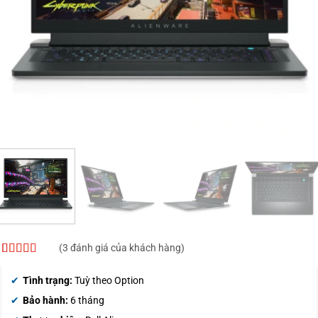
(
3
đánh giá của khách hàng)
5
3
trên 5 dựa
trên
đánh
Tình trạng:
Tuỳ theo Option
giá
Bảo hành:
6 tháng