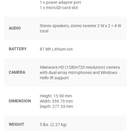
1 x power-adapter port
1 x microSD-card slot
Stereo speakers, stereo tweeter 2 W x 2 = 4 W
AUDIO
total
BATTERY
87 Wh Lithium-Ion
Alienware HD (1280×720 resolution) camera
CAMERA
with dual-array microphones and Windows
Hello IR support
Height: 15.90 mm
Ở từng cấu hình, người dùng có thể lựa chọn giữa màn
DIMENSION
Width: 359.70 mm
Depth: 277.33 mm
hình
QHD 240Hz
hoặc
FHD 360Hz
, đều tích hợp các công
nghệ tiên tiến như
Advanced Optimus
,
ComfortView Plus
và đặc biệt là
NVIDIA G-SYNC
, giúp giảm thiểu hiện tượng
WEIGHT
5 lbs. (2.27 kg)
xé hình và mang lại chuyển động mượt mà trong các tựa