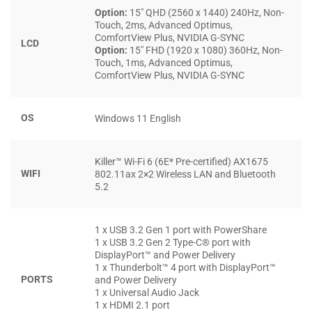
277.33 x 15.90 mm,
Alienware X15 R2
thuộc nhóm
laptop
Option:
15″ QHD (2560 x 1440) 240Hz, Non-
mỏng nhẹ
trong các dòng có
cấu hình mạnh mẽ
. Điều này
Touch, 2ms, Advanced Optimus,
ComfortView Plus, NVIDIA G-SYNC
mang lại lợi thế lớn cho người dùng cần thiết bị
di động
LCD
Option:
15″ FHD (1920 x 1080) 360Hz, Non-
hiệu năng cao
, đặc biệt là các game thủ thường xuyên di
Touch, 1ms, Advanced Optimus,
ComfortView Plus, NVIDIA G-SYNC
chuyển hoặc làm việc đa nền tảng. Đây là một lựa chọn
toàn diện về cả thiết kế lẫn hiệu suất cho thế hệ người
dùng hiện đại.
OS
Windows 11 English
MÀN HÌNH ALIENWARE X15 R2 (2022)
Killer™ Wi-Fi 6 (6E* Pre-certified) AX1675
WIFI
802.11ax 2×2 Wireless LAN and Bluetooth
Màn hình
của
Alienware X15 R2 (2022)
được thiết kế
5.2
hướng đến hiệu suất thị giác tối ưu, với kích thước 15.6
inch công nghệ
IPS
, mang đến trải nghiệm hiển thị rực rỡ
1 x USB 3.2 Gen 1 port with PowerShare
và sắc nét. Máy cung cấp hai tùy chọn độ phân giải gồm
1 x USB 3.2 Gen 2 Type-C® port with
Full HD (1920 x 1080)
và
QHD (2560 x 1440)
, hỗ trợ
độ phủ
DisplayPort™ and Power Delivery
1 x Thunderbolt™ 4 port with DisplayPort™
màu 100% sRGB
và
100% DCI-P3
, đáp ứng tốt nhu cầu của
PORTS
and Power Delivery
cả game thủ chuyên nghiệp lẫn người làm việc sáng tạo
1 x Universal Audio Jack
1 x HDMI 2.1 port
cần độ chính xác màu cao.