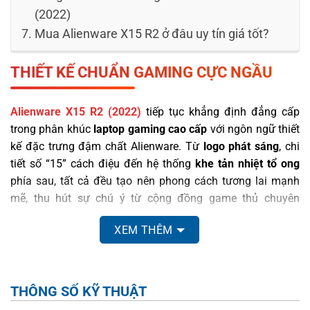
(2022)
Mua Alienware X15 R2 ở đâu uy tín giá tốt?
THIẾT KẾ CHUẨN GAMING CỰC NGẦU
Alienware X15 R2 (2022)
tiếp tục khẳng định đẳng cấp
trong phân khúc
laptop gaming cao cấp
với ngôn ngữ thiết
kế đặc trưng đậm chất Alienware. Từ
logo phát sáng
, chi
tiết số “15” cách điệu đến hệ thống
khe tản nhiệt tổ ong
phía sau, tất cả đều tạo nên phong cách tương lai mạnh
mẽ, thu hút sự chú ý từ cộng đồng game thủ chuyên
nghiệp. Mỗi đường nét đều được chăm chút kỹ lưỡng,
XEM THÊM
phản ánh rõ
cá tính gaming
và độ hoàn thiện vượt trội.
THÔNG SỐ KỸ THUẬT