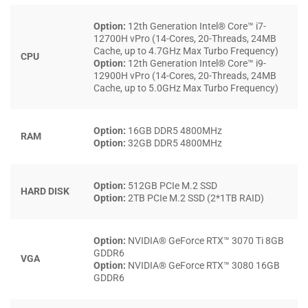
Option:
12th Generation Intel® Core™ i7-
12700H vPro (14-Cores, 20-Threads, 24MB
Cache, up to 4.7GHz Max Turbo Frequency)
CPU
Option:
12th Generation Intel® Core™ i9-
12900H vPro (14-Cores, 20-Threads, 24MB
Cache, up to 5.0GHz Max Turbo Frequency)
Option:
16GB DDR5 4800MHz
RAM
Option:
32GB DDR5 4800MHz
Phần vỏ ngoài sử dụng
kim loại cao cấp
, kết hợp bản lề
tinh chỉnh, giúp thiết bị không chỉ bền chắc mà còn dễ
dàng mở bằng một tay. Các chi tiết được gia công tỉ mỉ, tạo
Option:
512GB PCIe M.2 SSD
HARD DISK
nên cảm giác sang trọng và bền bỉ, đáp ứng nhu cầu của
Option:
2TB PCIe M.2 SSD (2*1TB RAID)
những người dùng phải thường xuyên di chuyển hoặc làm
việc trong điều kiện linh hoạt. Thiết kế này phù hợp với cả
Option:
NVIDIA® GeForce RTX™ 3070 Ti 8GB
game thủ chuyên nghiệp
lẫn
người dùng sáng tạo nội
GDDR6
VGA
Option:
NVIDIA® GeForce RTX™ 3080 16GB
dung
đòi hỏi độ ổn định lâu dài.
GDDR6
Với
trọng lượng 2.27 kg
và kích thước tổng thể 359.70 x