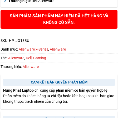
Thương hiệu:
Dell Alienware
SẢN PHẨM NÀY HIỆN ĐÃ HẾT HÀNG VÀ
KHÔNG CÓ SẴN.
SKU:
HP_JO13BU
Danh mục:
Alienware x-Series
,
Alienware
Thẻ:
Alienware
,
Dell
,
Gaming
Thương hiệu:
Alienware
CAM KẾT BẢN QUYỀN PHẦN MỀM
Hưng Phát Laptop
chỉ cung cấp
phần mềm có bản quyền hợp lệ
.
Phần mềm do khách hàng tự cài đặt hoặc kích hoạt sau khi bàn giao
không thuộc trách nhiệm của chúng tôi.