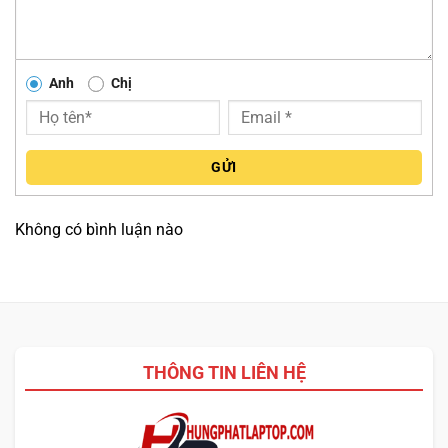
game AAA
,
dựng video
, hay làm việc đa nhiệm chuyên
sâu.
RAM DDR5
tốc độ cao và ổ cứng
SSD PCIe
đảm bảo
tốc độ phản hồi nhanh và ổn định trong quá trình sử dụng.
Anh
Chị
GỬI
Không có bình luận nào
THÔNG TIN LIÊN HỆ
Máy hỗ trợ các phiên bản cấu hình từ
RAM 16GB đến
32GB DDR5 4800MHz
, đi kèm bộ nhớ trong
SSD 512GB,