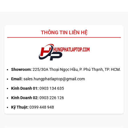
ưu
driver
phẳng,
đa
laptop
không
nhiệm?
ASUS,
cần
HP:
biết
Auto
thiết
Update
kế
THÔNG TIN LIÊN HỆ
hay
tải
từ
web
chính?
Showroom:
225/30A Thoại Ngọc Hầu, P. Phú Thạnh, TP. HCM.
Email:
sales.hungphatlaptop@gmail.com
Kinh Doanh 01:
0903 134 635
Kinh Doanh 02:
0903 226 126
Kỹ Thuật:
0399 448 948