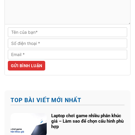
TOP BÀI VIẾT MỚI NHẤT
Laptop chơi game nhiều phân khúc
giá – Làm sao để chọn cấu hình phù
hợp
Không