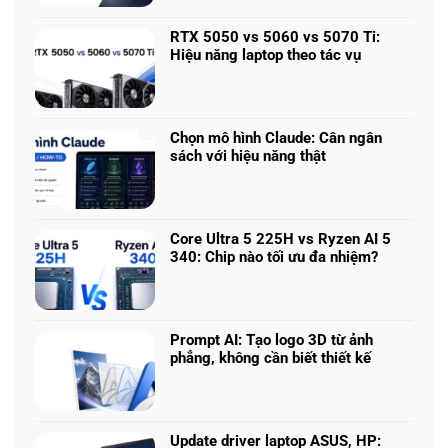
có
bình
RTX 5050 vs 5060 vs 5070 Ti:
luận
Hiệu năng laptop theo tác vụ
ở
Không
Laptop
có
chơi
bình
game
luận
nhiều
Chọn mô hình Claude: Cân ngân
ở
phân
sách với hiệu năng thật
RTX
khúc
Không
5050
giá
có
vs
–
bình
5060
Làm
luận
vs
Core Ultra 5 225H vs Ryzen AI 5
sao
ở
5070
340: Chip nào tối ưu đa nhiệm?
để
Chọn
Ti:
Không
chọn
mô
Hiệu
có
cấu
hình
năng
bình
hình
Claude:
laptop
luận
phù
Cân
Prompt AI: Tạo logo 3D từ ảnh
theo
ở
hợp
ngân
phẳng, không cần biết thiết kế
tác
Core
sách
Không
vụ
Ultra
với
có
5
hiệu
bình
225H
năng
luận
vs
Update driver laptop ASUS, HP:
thật