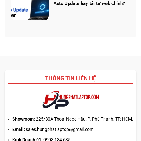
ở
Ryzen
Auto Update hay tải từ web chính?
Prompt
AI
Không
AI:
5
có
Tạo
340:
bình
logo
Chip
luận
3D
nào
ở
từ
tối
Update
ảnh
ưu
driver
phẳng,
đa
laptop
không
nhiệm?
ASUS,
cần
HP:
biết
Auto
thiết
Update
kế
THÔNG TIN LIÊN HỆ
hay
tải
từ
web
chính?
Showroom:
225/30A Thoại Ngọc Hầu, P. Phú Thạnh, TP. HCM.
Email:
sales.hungphatlaptop@gmail.com
Kinh Doanh 01:
0903 134 635