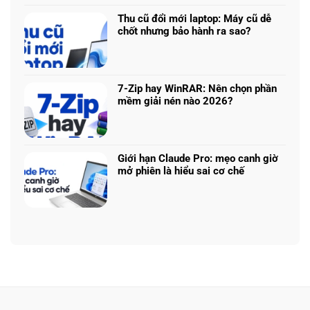
bình
logo
Chip
luận
3D
Thu cũ đổi mới laptop: Máy cũ dễ
nào
ở
từ
chốt nhưng bảo hành ra sao?
tối
Update
ảnh
Không
ưu
driver
phẳng,
có
đa
laptop
không
bình
nhiệm?
ASUS,
cần
luận
HP:
7-Zip hay WinRAR: Nên chọn phần
biết
ở
Auto
mềm giải nén nào 2026?
thiết
Thu
Update
Không
kế
cũ
hay
có
đổi
tải
bình
mới
từ
luận
laptop:
Giới hạn Claude Pro: mẹo canh giờ
web
ở
Máy
mở phiên là hiểu sai cơ chế
chính?
7-
cũ
Không
Zip
dễ
có
hay
chốt
bình
WinRAR:
nhưng
luận
Nên
bảo
ở
chọn
hành
Giới
phần
ra
hạn
mềm
sao?
Claude
giải
Pro:
nén
mẹo
nào