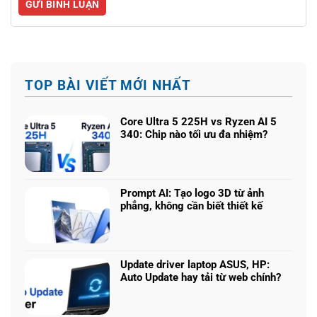
TOP BÀI VIẾT MỚI NHẤT
Core Ultra 5 225H vs Ryzen AI 5
340: Chip nào tối ưu đa nhiệm?
Không
có
bình
luận
Prompt AI: Tạo logo 3D từ ảnh
ở
phẳng, không cần biết thiết kế
Core
Không
Ultra
có
5
bình
225H
luận
vs
Update driver laptop ASUS, HP:
ở
Ryzen
Auto Update hay tải từ web chính?
Prompt
AI
Không
AI:
5
có
Tạo
340: