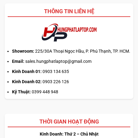
canh
2026?
giờ
THÔNG TIN LIÊN HỆ
mở
phiên
là
hiểu
sai
cơ
chế
Showroom:
225/30A Thoại Ngọc Hầu, P. Phú Thạnh, TP. HCM.
Email:
sales.hungphatlaptop@gmail.com
Kinh Doanh 01:
0903 134 635
Kinh Doanh 02:
0903 226 126
Kỹ Thuật:
0399 448 948
THỜI GIAN HOẠT ĐỘNG
Kinh Doanh: Thứ 2 – Chủ Nhật