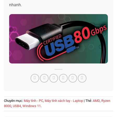
nhanh.
Chuyên mục:
Máy tính - PC
,
Máy tính xách tay - Laptop
| Thẻ:
AMD
,
Ryzen
8000
,
USB4
,
Windows 11
.