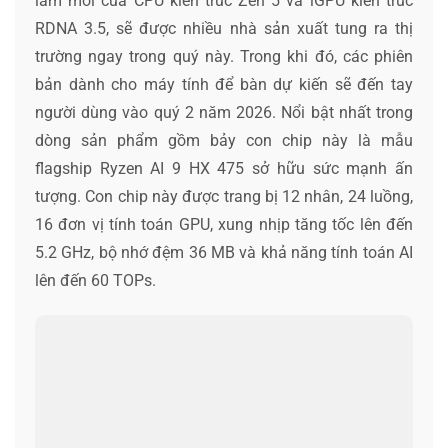
làm mới của CPU kiến trúc Zen 5 và iGPU kiến trúc
RDNA 3.5, sẽ được nhiều nhà sản xuất tung ra thị
trường ngay trong quý này. Trong khi đó, các phiên
bản dành cho máy tính để bàn dự kiến sẽ đến tay
người dùng vào quý 2 năm 2026. Nổi bật nhất trong
dòng sản phẩm gồm bảy con chip này là mẫu
flagship Ryzen AI 9 HX 475 sở hữu sức mạnh ấn
tượng. Con chip này được trang bị 12 nhân, 24 luồng,
16 đơn vị tính toán GPU, xung nhịp tăng tốc lên đến
5.2 GHz, bộ nhớ đệm 36 MB và khả năng tính toán AI
lên đến 60 TOPs.