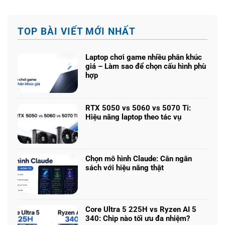
TOP BÀI VIẾT MỚI NHẤT
Laptop chơi game nhiều phân khúc
giá – Làm sao để chọn cấu hình phù
hợp
Không
có
bình
RTX 5050 vs 5060 vs 5070 Ti:
luận
Hiệu năng laptop theo tác vụ
ở
Không
Laptop
có
chơi
bình
game
luận
nhiều
Chọn mô hình Claude: Cân ngân
ở
phân
sách với hiệu năng thật
RTX
khúc
Không
5050
giá
có
vs
–
bình
5060
Làm
luận
vs
Core Ultra 5 225H vs Ryzen AI 5
sao
ở
5070
340: Chip nào tối ưu đa nhiệm?
để
Chọn