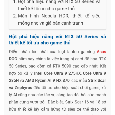
Đột phá hiệu năng với RTX 50 Series và
thiết kế tối ưu cho game thủ
Màn hình Nebula HDR, thiết kế siêu
mỏng nhẹ và giá bán cạnh tranh
Đột phá hiệu năng với RTX 50 Series và
thiết kế tối ưu cho game thủ
Điểm nhấn lớn nhất của loạt laptop gaming
Asus
ROG
năm nay chính là việc trang bị card đồ họa RTX
50 Series, bao gồm cả RTX 5090 cao cấp nhất. Kết
hợp bộ xử lý
Intel Core Ultra 9 275HX
,
Core Ultra 9
285H
và
AMD Ryzen AI 9 HX 370
, các mẫu
Strix Scar
và Zephyrus
đều tối ưu cho hiệu suất chơi game, xử
lý AI cũng như các tác vụ sáng tạo đòi hỏi sức mạnh
phần cứng vượt trội. Đặc biệt, Strix Scar 16 và 18 sở
hữu thiết kế lấy cảm hứng từ siêu xe thể thao với