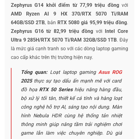
Zephyrus G14 khởi điểm từ 77,99 triệu đồng
với
AMD Ryzen AI 9 HX 370/RTX 5070 Ti/RAM
64GB/SSD 2TB
, bản
RTX 5080 giá 95,99 triệu đồng
.
Zephyrus G16 từ 82,99 triệu đồng
với
Intel Core
Ultra 9 285H/RTX 5070 Ti/RAM 32GB/SSD 1TB
. Đây
là mức giá cạnh tranh so với các dòng laptop gaming
cao cấp khác trên thị trường hiện nay.
Tổng quan:
Loạt laptop gaming
Asus ROG
2025
thực sự tạo dấu ấn mạnh mẽ với card
đồ họa
RTX 50 Series
hiệu năng hàng đầu,
bộ xử lý tối tân, thiết kế cá tính và hàng loạt
công nghệ hỗ trợ AI, sáng tạo nội dung. Màn
hình Nebula HDR cùng hệ thống tản nhiệt
thông minh giúp nâng tầm trải nghiệm chơi
game lẫn làm việc chuyên nghiệp. Dù giá