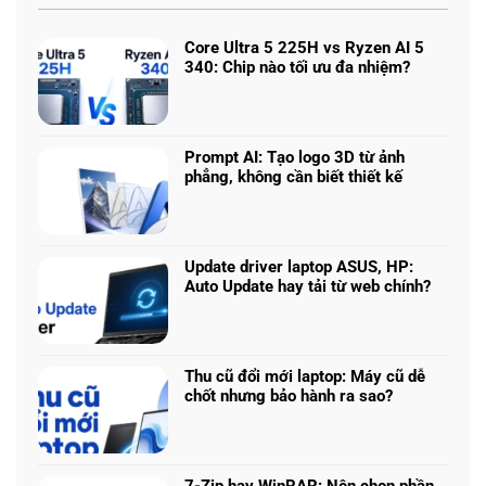
Core Ultra 5 225H vs Ryzen AI 5
340: Chip nào tối ưu đa nhiệm?
Không
có
bình
luận
Prompt AI: Tạo logo 3D từ ảnh
ở
phẳng, không cần biết thiết kế
Core
Không
Ultra
có
5
bình
225H
luận
vs
Update driver laptop ASUS, HP:
ở
Ryzen
Auto Update hay tải từ web chính?
Prompt
AI
Không
AI:
5
có
Tạo
340:
bình
logo
Chip
luận
3D
Thu cũ đổi mới laptop: Máy cũ dễ
nào
ở
từ
chốt nhưng bảo hành ra sao?
tối
Update
ảnh
Không
ưu
driver
phẳng,
có
đa
laptop
không
bình
nhiệm?
ASUS,
cần
luận