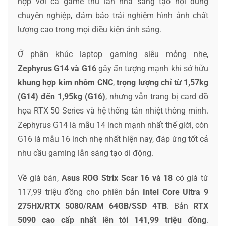
hợp với cả game thủ lẫn nhà sáng tạo nội dung
chuyên nghiệp, đảm bảo trải nghiệm hình ảnh chất
lượng cao trong mọi điều kiện ánh sáng.
Ở phân khúc laptop gaming siêu mỏng nhẹ,
Zephyrus G14 và G16
gây ấn tượng mạnh khi sở hữu
khung hợp kim nhôm CNC
,
trọng lượng chỉ từ 1,57kg
(G14) đến 1,95kg (G16)
, nhưng vẫn trang bị card đồ
họa RTX 50 Series và hệ thống tản nhiệt thông minh.
Zephyrus G14 là mẫu 14 inch mạnh nhất thế giới, còn
G16 là mẫu 16 inch nhẹ nhất hiện nay, đáp ứng tốt cả
nhu cầu gaming lẫn sáng tạo di động.
Về giá bán,
Asus ROG
Strix Scar 16 và 18
có giá từ
117,99 triệu đồng cho phiên bản
Intel Core Ultra 9
275HX/RTX 5080/RAM 64GB/SSD 4TB
. Bản
RTX
5090 cao cấp nhất lên tới 141,99 triệu đồng
.