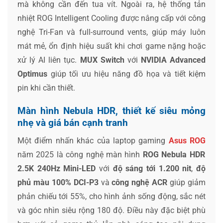
mà không cần đến tua vít. Ngoài ra, hệ thống tản
nhiệt ROG Intelligent Cooling được nâng cấp với công
nghệ Tri-Fan và full-surround vents, giúp máy luôn
mát mẻ, ổn định hiệu suất khi chơi game nặng hoặc
xử lý AI liên tục.
MUX Switch
với
NVIDIA Advanced
Optimus
giúp tối ưu hiệu năng đồ họa và tiết kiệm
pin khi cần thiết.
Màn hình Nebula HDR, thiết kế siêu mỏng
nhẹ và giá bán cạnh tranh
Một điểm nhấn khác của laptop gaming
Asus ROG
năm 2025 là công nghệ màn hình
ROG Nebula HDR
2.5K 240Hz Mini-LED
với
độ sáng tới 1.200 nit
,
độ
phủ màu 100% DCI-P3
và
công nghệ ACR
giúp giảm
phản chiếu tới 55%, cho hình ảnh sống động, sắc nét
và góc nhìn siêu rộng 180 độ. Điều này đặc biệt phù