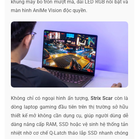
khung máy bo tròn mượt mà, dải LED RGB nổi bật và
màn hình AniMe Vision độc quyền.
Không chỉ có ngoại hình ấn tượng,
Strix Scar
còn là
dòng laptop gaming đầu tiên trên thị trường sở hữu
thiết kế mở không cần dụng cụ, giúp người dùng dễ
dàng nâng cấp RAM, SSD hoặc vệ sinh hệ thống tản
nhiệt nhờ cơ chế Q-Latch tháo lắp SSD nhanh chóng