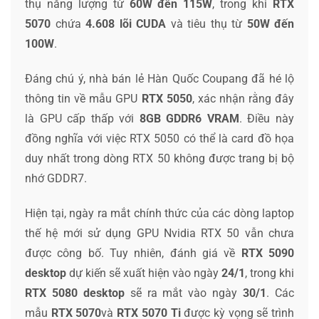
thụ năng lượng từ
60W đến 115W
, trong khi
RTX
5070
chứa
4.608 lõi CUDA
và tiêu thụ từ
50W đến
100W
.
Đáng chú ý, nhà bán lẻ Hàn Quốc Coupang đã hé lộ
thông tin về mẫu GPU
RTX 5050
, xác nhận rằng đây
là GPU cấp thấp với
8GB GDDR6 VRAM
. Điều này
đồng nghĩa với việc RTX 5050 có thể là card đồ họa
duy nhất trong dòng RTX 50 không được trang bị bộ
nhớ GDDR7.
Hiện tại, ngày ra mắt chính thức của các dòng laptop
thế hệ mới sử dụng GPU Nvidia RTX 50 vẫn chưa
được công bố. Tuy nhiên, đánh giá về
RTX 5090
desktop
dự kiến sẽ xuất hiện vào ngày
24/1
, trong khi
RTX 5080 desktop
sẽ ra mắt vào ngày
30/1
. Các
mẫu
RTX 5070
và
RTX 5070 Ti
được kỳ vọng sẽ trình