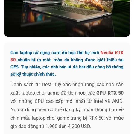
Các laptop sử dụng card đồ họa thế hệ mới
Nvidia RTX
50
chuẩn bị ra mắt, mặc dù không được giới thiệu tại
CES. Tuy nhiên, các nhà bán lẻ đã bắt đầu công bố thông
số kỹ thuật chính thức.
Danh sách từ Best Buy xác nhận rằng các nhà sản
xuất laptop chơi game đã tích hợp các
GPU RTX 50
với những CPU cao cấp mới nhất từ Intel và AMD.
Người dùng hiện có thể đăng ký nhận thông báo về
chín mẫu laptop chơi game trang bị RTX 50, với mức
giá dao động từ 1.900 đến 4.200 USD.