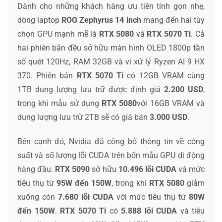
Dành cho những khách hàng ưu tiên tính gọn nhẹ,
dòng laptop
ROG Zephyrus 14 inch
mang đến hai tùy
chọn GPU mạnh mẽ là
RTX 5080
và
RTX 5070 Ti
. Cả
hai phiên bản đều sở hữu màn hình OLED 1800p tần
số quét 120Hz, RAM 32GB và vi xử lý Ryzen AI 9 HX
370. Phiên bản
RTX 5070 Ti
có 12GB VRAM cùng
1TB dung lượng lưu trữ được định giá
2.200 USD
,
trong khi mẫu sử dụng
RTX 5080
với 16GB VRAM và
dung lượng lưu trữ 2TB sẽ có giá bán
3.000 USD
.
Bên cạnh đó, Nvidia đã công bố thông tin về công
suất và số lượng lõi CUDA trên bốn mẫu GPU di động
hàng đầu.
RTX 5090
sở hữu
10.496 lõi CUDA
và mức
tiêu thụ từ
95W đến 150W
, trong khi
RTX 5080
giảm
xuống còn
7.680 lõi CUDA
với mức tiêu thụ từ
80W
đến 150W
.
RTX 5070 Ti
có
5.888 lõi CUDA
và tiêu