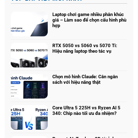
Laptop chơi game nhiều phân khúc
giá – Làm sao để chọn cấu hình phù
hợp
Không
có
bình
RTX 5050 vs 5060 vs 5070 Ti:
luận
Hiệu năng laptop theo tác vụ
ở
Không
Laptop
có
chơi
bình
game
luận
nhiều
Chọn mô hình Claude: Cân ngân
ở
phân
sách với hiệu năng thật
RTX
khúc
Không
5050
giá
có
vs
–
bình
5060
Làm
luận
vs
Core Ultra 5 225H vs Ryzen AI 5
sao
ở
5070
340: Chip nào tối ưu đa nhiệm?
để
Chọn
Ti:
Không
chọn
mô
Hiệu
có
cấu
hình
năng
bình
hình
Claude:
laptop
luận
phù