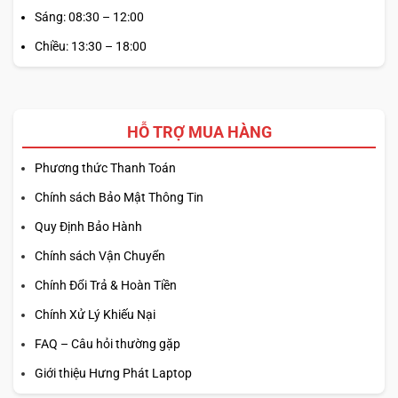
Sáng: 08:30 – 12:00
Chiều: 13:30 – 18:00
HỖ TRỢ MUA HÀNG
Kích thước
16 inch
cùng độ phân giải lên đến
4K/UHD+
, độ
Phương thức Thanh Toán
sáng
550 nits
trên tấm nền
OLED
cao cấp mang đến không
Chính sách Bảo Mật Thông Tin
gian hiển thị rộng lớn, góc nhìn tốt và theo dõi được chi tiết
Quy Định Bảo Hành
mọi nội dung trên màn hình. Công nghệ OLED tích hợp là
loại chuẩn nền có bộ lọc màu sắc riêng nên cho màu đen
Chính sách Vận Chuyển
sâu, gam màu rộng, tiết kiệm điện, độ tương phản cao từ
Chính Đổi Trả & Hoàn Tiền
đó tăng tuổi thọ của màn hình hơn. Cùng với độ phủ màu
Chính Xử Lý Khiếu Nại
100% DCI-P3
mang lại khả năng tái tạo màu sắc cực tốt.
FAQ – Câu hỏi thường gặp
AN TOÀN, HOẠT ĐỘNG ỔN ĐỊNH NĂNG
Giới thiệu Hưng Phát Laptop
SUẤT VỚI NHIỀU TIỆN ÍCH KÈM MÁY