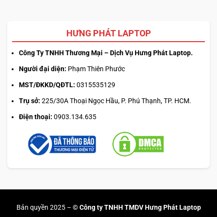
HƯNG PHÁT LAPTOP
Công Ty TNHH Thương Mại – Dịch Vụ Hưng Phát Laptop.
Người đại diện:
Phạm Thiên Phước
MST/ĐKKD/QĐTL:
0315535129
Trụ sở:
225/30A Thoại Ngọc Hầu, P. Phú Thạnh, TP. HCM.
Điện thoại:
0903.134.635
Bảo mật vân tay
cho phép người dùng đăng nhập nhanh
và nhạy qua thao tác chạm, tiết kiệm thời gian mà không
cần gõ mật khẩu.
Công tắc khoá camera
tiện lợi tránh bị
các trang web nặc danh đánh cắp hình ảnh cá nhân đồng
thời bảo vệ camera khỏi bụi bẩn xâm phạm.
Bản quyền 2025 –
© Công ty TNHH TMDV Hưng Phát Laptop