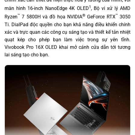
1
màn hình 16-inch NanoEdge 4K OLED
, Bộ vi xử lý AMD
™
®
™
Ryzen
7 5800H và đồ họa NVIDIA
GeForce RTX
3050
Ti. DialPad độc quyền cho bạn khả năng điều khiển chính
xác và trực quan các công cụ sáng tạo và thiết kế tản nhiệt
quạt kép cho phép bạn làm việc trong sự yên tĩnh.
Vivobook Pro 16X OLED khai mở cánh cửa dẫn tới tương
lai sáng tạo cho bạn.