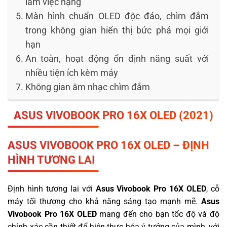
làm việc nặng
Màn hình chuẩn OLED độc đáo, chìm đắm
trong không gian hiển thị bức phá mọi giới
hạn
An toàn, hoạt động ổn định năng suất với
nhiều tiện ích kèm máy
Không gian âm nhạc chìm đắm
ASUS
VIVOBOOK
PRO 16X OLED (2021)
ASUS
VIVOBOOK PRO 16X OLED – ĐỊNH
HÌNH TƯƠNG LAI
Định hình tương lai với
Asus Vivobook Pro 16X OLED
, cỗ
máy tối thượng cho khả năng sáng tạo mạnh mẽ.
Asus
Vivobook Pro 16X OLED
mang đến cho bạn tốc độ và độ
chính xác cần thiết để hiện thực hóa ý tưởng của mình, với