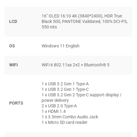
dùng sáng tạo.
16″ OLED 16:10 4K (3840*2400), HDR True
LCD
Black 500, PANTONE Validated, 100% DCI-P3,
550 nits
OS
Windows 11 English
WIFI
WiFi 6 802.11ax 2×2 + Bluetooth® 5
1 x USB 3.2 Gen 1 Type-A
1 x USB 3.2 Gen 1 Type-C
1 x USB 3.2 Gen 2 Type-C support display /
power delivery
PORTS
2 x USB 2.0 Type-A
1 x HDMI 1.4
Đầy đủ cổng giao tiếp gồm USB 3.2, HDMI, Jack tai nghe
1 x 3.5mm Combo Audio Jack
1 x Micro SD card reader
3.5 mm, USB-C,… hỗ trợ bạn kết nối với các thiết bị ngoại vi
khác như loa, máy chiếu, màn hình,… mà không cần đến sự