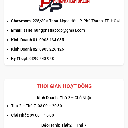
Laptop SSD 1TB cho khả năng lưu trữ vừa đủ. Với nhu cầu
máy phải mạnh, mượt mà thì SSD là yếu tố không thể thiếu
khi chiếc máy được cải thiện rõ rệt thời gian phản hồi ứng
Showroom:
225/30A Thoại Ngọc Hầu, P. Phú Thạnh, TP. HCM.
dụng, tốc độ khởi động máy dưới 10 giây ấn tượng. Không
Email:
sales.hungphatlaptop@gmail.com
gian lưu trữ sẽ được mở rộng khi nâng cấp SSD, thích hợp
để lưu trữ các tập tin, ứng dụng lớn (hỗ trợ nâng cấp lên
Kinh Doanh 01:
0903 134 635
đến
2 TB
).
Kinh Doanh 02:
0903 226 126
MÀN HÌNH CHUẨN OLED ĐỘC ĐÁO, CHÌM
Kỹ Thuật:
0399 448 948
ĐẮM TRONG KHÔNG GIAN HIỂN THỊ BỨC
PHÁ MỌI GIỚI HẠN
THỜI GIAN HOẠT ĐỘNG
Kinh Doanh: Thứ 2 – Chủ Nhật
Thứ 2 – Thứ 7: 08:00 – 20:30
Chủ Nhật: 09:00 – 16:00
Bảo Hành: Thứ 2 – Thứ 7