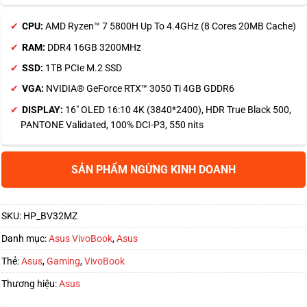
CPU:
AMD Ryzen™ 7 5800H Up To 4.4GHz (8 Cores 20MB Cache)
RAM:
DDR4 16GB 3200MHz
SSD:
1TB PCIe M.2 SSD
VGA:
NVIDIA® GeForce RTX™ 3050 Ti 4GB GDDR6
DISPLAY:
16″ OLED 16:10 4K (3840*2400), HDR True Black 500,
PANTONE Validated, 100% DCI-P3, 550 nits
SẢN PHẨM NGỪNG KINH DOANH
SKU:
HP_BV32MZ
Danh mục:
Asus VivoBook
,
Asus
Thẻ:
Asus
,
Gaming
,
VivoBook
Thương hiệu:
Asus