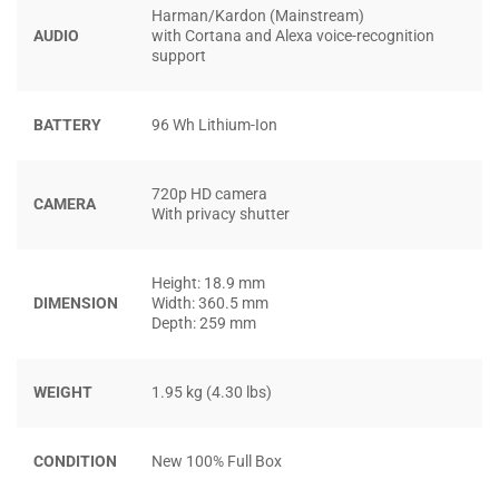
trợ giúp của cổng Hub hay dây cáp rườm rà.
Harman/Kardon (Mainstream)
AUDIO
with Cortana and Alexa voice-recognition
support
BATTERY
96 Wh Lithium-Ion
720p HD camera
CAMERA
With privacy shutter
Height: 18.9 mm
DIMENSION
Width: 360.5 mm
Depth: 259 mm
WEIGHT
1.95 kg (4.30 lbs)
Bàn phím có đèn nền
giúp mình dễ dàng định vị thao tác
các phím trong điều kiện thiếu sáng. Hành trình phím sâu,
CONDITION
New 100% Full Box
cảm nhận mình dùng phím có độ nảy ổn định, thao tác