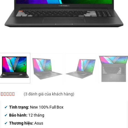
(
3
đánh giá của khách hàng)
5
3
trên 5 dựa
trên
đánh
Tình trạng:
New 100% Full Box
giá
Bảo hành:
12 tháng
Thương hiệu:
Asus