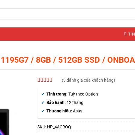
TIN
 1195G7 / 8GB / 512GB SSD / ONBO
(
3
đánh giá của khách hàng)
5
3
trên 5 dựa
trên
đánh
Tình trạng:
Tuỳ theo Option
giá
Bảo hành:
12 tháng
Thương hiệu:
Asus
SKU:
HP_4ACROQ