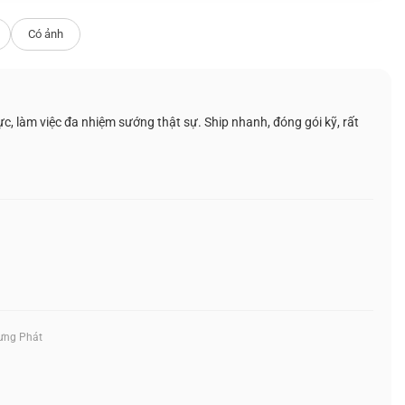
ộ lóa và phản chiếu, cải thiện khả năng đọc.
n hình và thao tác đa nhiệm dễ dàng nhờ các
Có ảnh
i thiện quy trình làm việc của mình.
, làm việc đa nhiệm sướng thật sự. Ship nhanh, đóng gói kỹ, rất
ưng Phát