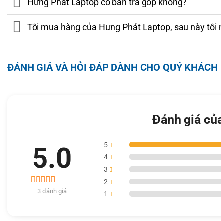
Hưng Phát Laptop có bán trả góp không?
Tôi mua hàng của Hưng Phát Laptop, sau này tôi 
ĐÁNH GIÁ VÀ HỎI ĐÁP DÀNH CHO QUÝ KHÁCH
Đánh giá củ
5
5.0
4
3
2
3
3 đánh giá
5.0
1
trên 5 dựa
trên
đánh
Ngoài ra, Asus ZenBook Duo UX482 cũng bao gồm ScreenPad 
giá