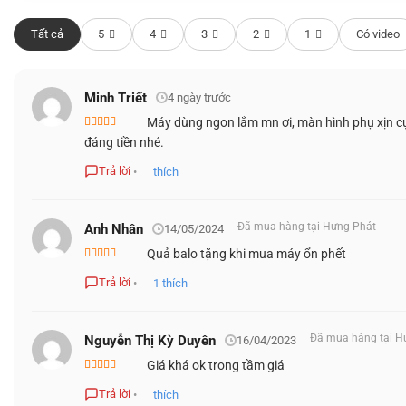
°
cảm ứng thứ hai tự động nghiêng theo góc 7
giúp làm giảm đ
Bạn có thể tận hưởng trải nghiệm xem liền mạch giữa hai mà
Tất cả
5
4
3
2
1
Có video
ứng dụng được tối ưu cho ScreenPad Plus tích hợp sẵn giúp cả
HIỆU NĂNG MẠNH MẼ
Minh Triết
4 ngày trước
Máy dùng ngon lắm mn ơi, màn hình phụ xịn cực
Được xếp
đáng tiền nhé.
hạng
5
5 sao
Trả lời
•
thích
Đã mua hàng tại Hưng Phát
Anh Nhân
14/05/2024
Quả balo tặng khi mua máy ổn phết
Được xếp
hạng
5
5 sao
Trả lời
•
1
thích
Đã mua hàng tại H
Nguyễn Thị Kỳ Duyên
16/04/2023
Giá khá ok trong tầm giá
Được xếp
hạng
5
5 sao
Trả lời
•
thích