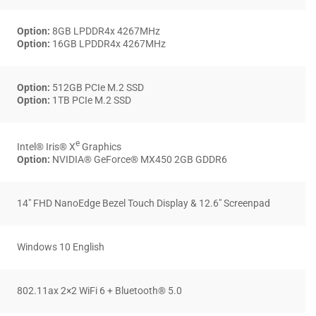
Option:
8GB LPDDR4x 4267MHz
Option:
16GB LPDDR4x 4267MHz
Option:
512GB PCIe M.2 SSD
Option:
1TB PCIe M.2 SSD
e
Intel® Iris® X
Graphics
Option:
NVIDIA® GeForce® MX450 2GB GDDR6
14″ FHD NanoEdge Bezel Touch Display & 12.6″ Screenpad
Windows 10 English
802.11ax 2×2 WiFi 6 + Bluetooth® 5.0