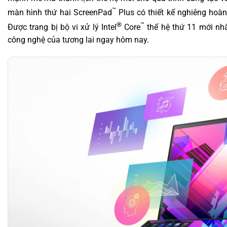
™
màn hình thứ hai ScreenPad
Plus có thiết kế nghiêng hoà
®
™
Được trang bị bộ vi xử lý Intel
Core
thế hệ thứ 11 mới nh
công nghệ của tương lai ngay hôm nay.