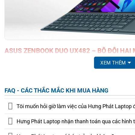
ASUS ZENBOOK DUO UX482 – BỘ ĐÔI HAI
XEM THÊM
Asus ZenBook Duo UX482 đem đến chất lượng hiển thị t
NanoEdge 4mm cực mỏng và độ sáng tối ưu— lên tới 400 nit 
®
93%. Máy cũng đạt chuẩn PANTONE
Validated về độ chí
FAQ - CÁC THẮC MẮC KHI MUA HÀNG
TUV Rheinland về mức độ phát ánh sáng xanh thấp nhằm bả
thời gian dài khi thực hiện các công việc sáng tạo.
Tôi muốn hỏi giờ làm việc của Hưng Phát Laptop 
Hưng Phát Laptop nhận thanh toán qua các hình 