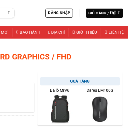
0
₫
ĐĂNG NHẬP
GIỎ HÀNG /
 MỚI
BẢO HÀNH
ĐỊA CHỈ
GIỚI THIỆU
LIÊN HỆ
ARD GRAPHICS / FHD
QUÀ TẶNG
Ba lô MrVui
Dareu LM106G