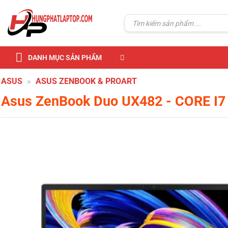
Skip
to
Tìm
kiếm:
content
DANH MỤC SẢN PHẨM
ASUS
»
ASUS ZENBOOK & PROART
Asus ZenBook Duo UX482
- CORE I7