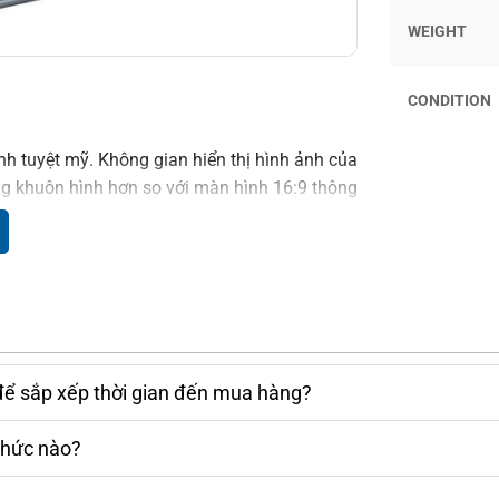
WEIGHT
CONDITION
nh tuyệt mỹ. Không gian hiển thị hình ảnh của
rộng khuôn hình hơn so với màn hình 16:9 thông
.840 x 2.400 pixels, thể hiện sắc nét mọi nội
để sắp xếp thời gian đến mua hàng?
thức nào?