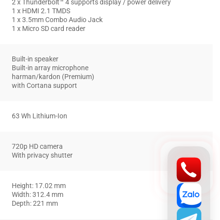
2 x Thunderbolt™ 4 supports display / power delivery
1 x HDMI 2.1 TMDS
1 x 3.5mm Combo Audio Jack
1 x Micro SD card reader
Built-in speaker
Built-in array microphone
harman/kardon (Premium)
with Cortana support
63 Wh Lithium-Ion
720p HD camera
With privacy shutter
Height: 17.02 mm
Width: 312.4 mm
Depth: 221 mm