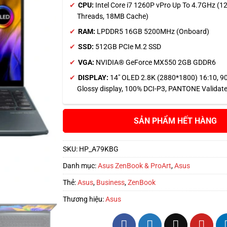
CPU:
Intel Core i7 1260P vPro Up To 4.7GHz (12
Threads, 18MB Cache)
RAM:
LPDDR5 16GB 5200MHz (Onboard)
SSD:
512GB PCIe M.2 SSD
VGA:
NVIDIA® GeForce MX550 2GB GDDR6
DISPLAY:
14″ OLED 2.8K (2880*1800) 16:10, 9
Glossy display, 100% DCI-P3, PANTONE Validate
HẾT HÀNG
SKU:
HP_A79KBG
Danh mục:
Asus ZenBook & ProArt
,
Asus
Thẻ:
Asus
,
Business
,
ZenBook
Thương hiệu:
Asus