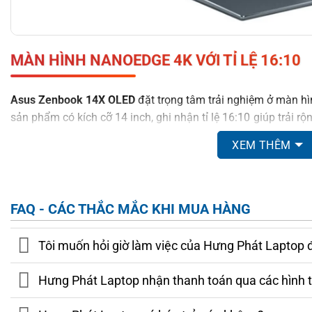
MÀN HÌNH NANOEDGE 4K VỚI TỈ LỆ 16:10
Asus Zenbook 14X OLED
đặt trọng tâm trải nghiệm ở màn hì
sản phẩm có kích cỡ 14 inch, ghi nhận tỉ lệ 16:10 giúp trải 
thường. Về độ phân giải, màn hình máy tính có thông số là 3
XEM THÊM
dung đa phương tiện mà bạn cần.
FAQ - CÁC THẮC MẮC KHI MUA HÀNG
Tôi muốn hỏi giờ làm việc của Hưng Phát Laptop 
Hưng Phát Laptop nhận thanh toán qua các hình 