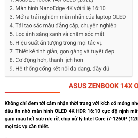
Màn hình NanoEdge 4K với tỉ lệ 16:10
Mở ra trải nghiệm mãn nhãn của laptop OLED
Tái tạo sắc màu đẳng cấp, chuyên nghiệp
Lọc ánh sáng xanh và chăm sóc mắt
Hiệu suất ấn tượng trong mọi tác vụ
Thiết kế tinh giản, gọn gàng và tuyệt đẹp
Cơ động hơn, thanh lịch hơn
Hệ thống cổng kết nối đa dạng, đầy đủ
ASUS
ZENBOOK
14X O
Không chỉ đem tới cảm nhận thời trang với kích cỡ mỏng n
dấu ấn nhờ màn hình OLED 4K HDR 16:10 cực độ nịnh mắt
gam màu hết sức rực rỡ, chip xử lý Intel Core i7-1260P (12
mọi tác vụ cần thiết.