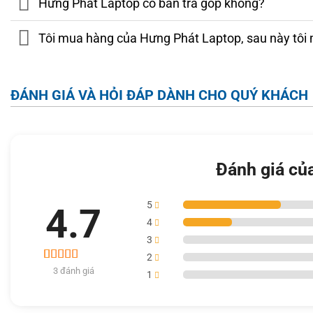
Hưng Phát Laptop có bán trả góp không?
Tôi mua hàng của Hưng Phát Laptop, sau này tôi 
ĐÁNH GIÁ VÀ HỎI ĐÁP DÀNH CHO QUÝ KHÁCH
Đánh giá củ
5
4.7
4
3
2
3
3 đánh giá
4.7
1
trên 5 dựa
trên
đánh
giá