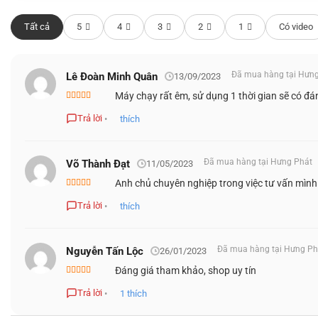
Tất cả
5
4
3
2
1
Có video
Đã mua hàng tại Hưn
Lê Đoàn Minh Quân
13/09/2023
Máy chạy rất êm, sử dụng 1 thời gian sẽ có đá
MỞ RA TRẢI NGHIỆM MÃN NHÃN CỦA LAP
Được xếp
hạng
4
5
Trả lời
•
thích
sao
Khi mà mọi tác vụ từ làm việc, học tập cho đến giải trí đều 
của máy tính, sẽ thật tuyệt vời nếu bạn sở hữu cho bản th
Đã mua hàng tại Hưng Phát
Võ Thành Đạt
11/05/2023
phẩm đạt đến độ phủ 100% gam màu DCI-P3, loại bỏ tới 70
Anh chủ chuyên nghiệp trong việc tư vấn mình
Được xếp
sâu hơn. Từ đó, giúp bảo vệ mắt hiệu quả, đồng thời tiết kiệ
hạng
5
5 sao
Trả lời
•
thích
Đã mua hàng tại Hưng Ph
Nguyễn Tấn Lộc
26/01/2023
Đáng giá tham khảo, shop uy tín
Được xếp
hạng
5
5 sao
Trả lời
•
1
thích