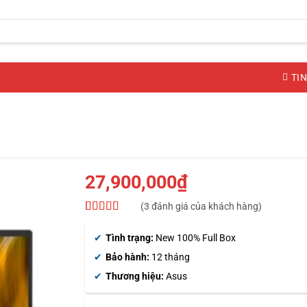
TIN
27,900,000
₫
(
3
đánh giá của khách hàng)
4.67
3
trên 5
dựa trên
Tình trạng:
New 100% Full Box
đánh giá
Bảo hành:
12 tháng
Thương hiệu:
Asus