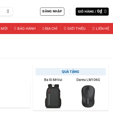
0
₫
ĐĂNG NHẬP
GIỎ HÀNG /
 MỚI
BẢO HÀNH
ĐỊA CHỈ
GIỚI THIỆU
LIÊN HỆ
QUÀ TẶNG
Ba lô MrVui
Dareu LM106G