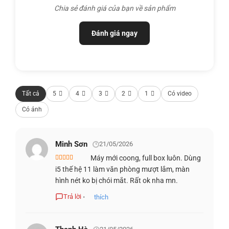
Chia sẻ đánh giá của bạn về sản phẩm
của bạn với hai cổng USB 3.2 Gen 1.
Đánh giá ngay
Bàn phím số:
Dùng bảng Excel và các phép tính khác chỉ
bằng một lần nhấn với Bàn phím số.
Lấy cảm hứng từ thiên nhiên:
Thêm cảm giác tự nhiên vào
cuộc sống hàng ngày của bạn với các tùy chọn màu sắc
Tất cả
5
4
3
2
1
Có video
nhẹ nhàng như Accent Black, Soft Mint và Quarry Blue.
Có ảnh
HỢP NHẤT CÁC THIẾT BỊ VỚI DELL
MOBILE CONNECT
Minh Sơn
21/05/2026
Máy mới coong, full box luôn. Dùng
Được xếp
i5 thế hệ 11 làm văn phòng mượt lắm, màn
hạng
5
5 sao
hình nét ko bị chói mắt. Rất ok nha mn.
Trả lời
•
thích