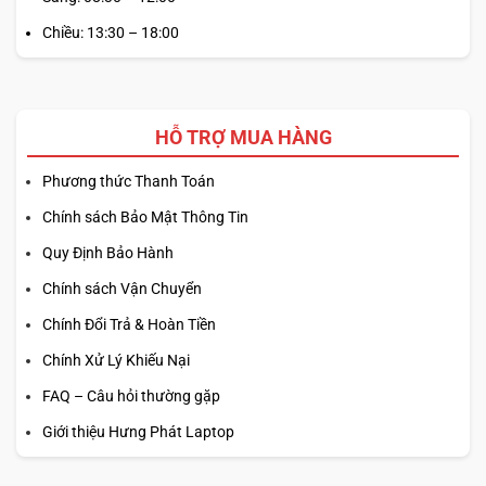
Chiều: 13:30 – 18:00
1. Dày: 18.0 mm – 19.9 mm (0.71-0.78) | 2. Chiều rộng:
363.96 mm (14.33) | 3. Chiều cao: 249 mm (9.80) | Trọng
lượng: 1.83 kg (4.04 lbs)
HỖ TRỢ MUA HÀNG
Phương thức Thanh Toán
Chính sách Bảo Mật Thông Tin
Quy Định Bảo Hành
Chính sách Vận Chuyển
Chính Đổi Trả & Hoàn Tiền
Chính Xử Lý Khiếu Nại
FAQ – Câu hỏi thường gặp
Giới thiệu Hưng Phát Laptop