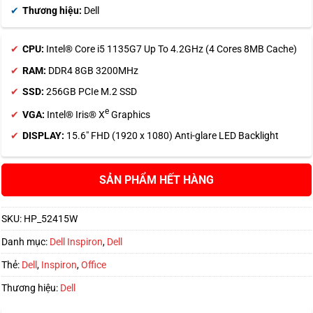
Thương hiệu:
Dell
CPU:
Intel® Core i5 1135G7 Up To 4.2GHz (4 Cores 8MB Cache)
RAM:
DDR4 8GB 3200MHz
SSD:
256GB PCIe M.2 SSD
e
VGA:
Intel® Iris® X
Graphics
DISPLAY:
15.6″ FHD (1920 x 1080) Anti-glare LED Backlight
HẾT HÀNG
SKU:
HP_52415W
Danh mục:
Dell Inspiron
,
Dell
Thẻ:
Dell
,
Inspiron
,
Office
Thương hiệu:
Dell