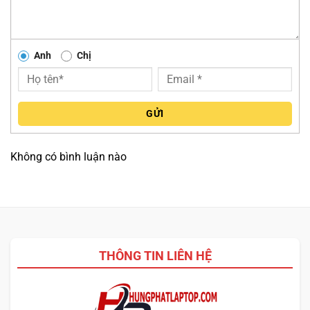
Duy trì sự riêng tư của bạn:
Điện thoại kết nối với PC của
bạn thông qua kết nối điểm-điểm rất an toàn của Dell
Mobile Connect sẽ giúp dữ liệu của bạn không bao giờ bị lộ
Anh
Chị
qua các kết nối internet không bảo mật.
CỔNG KẾT NỐI
GỬI
Không có bình luận nào
THÔNG TIN LIÊN HỆ