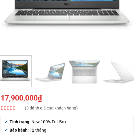
17,900,000
₫
(
3
đánh giá của khách hàng)
4.67
3
trên 5
dựa trên
Tình trạng:
New 100% Full Box
đánh giá
Bảo hành:
12 tháng