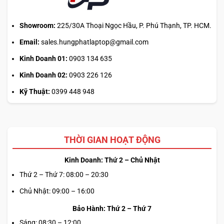
1. SD Card Reader │ 2. USB 2.0 Gen 1 Type-A │ 3. Wedge-
shaped lock slot │ 4. Power-in │ 5. Optional USB 3.2 Gen 1
Showroom:
225/30A Thoại Ngọc Hầu, P. Phú Thạnh, TP. HCM.
Type-C with Data Transfer (Available only on
®
Email:
sales.hungphatlaptop@gmail.com
configurations with 11th gen processors & NVIDIA
graphics) │ 6. HDMI 1.4
*
│ 7. RJ45 │ 8. USB 3.2 Gen 1
Kinh Doanh 01:
0903 134 635
Type-A │ 9. USB 3.2 Gen 1 Type-A │ 10. Audio Jack
Kinh Doanh 02:
0903 226 126
KÍCH THƯỚC VÀ TRỌNG LƯỢNG
Kỹ Thuật:
0399 448 948
THỜI GIAN HOẠT ĐỘNG
Kinh Doanh: Thứ 2 – Chủ Nhật
Thứ 2 – Thứ 7: 08:00 – 20:30
Chủ Nhật: 09:00 – 16:00
Bảo Hành: Thứ 2 – Thứ 7
Sáng: 08:30 – 12:00