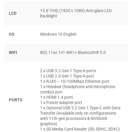
bộ nhớ DDR4 lên đến 8GB, bạn có thể dễ dàng thực hiện
đa nhiệm và chuyển đổi giữa các ứng dụng đang mở.
15.6″ FHD (1920 x 1080) Anti-glare LED
LCD
Backlight
Sẵn sàng và chờ đợi:
Tất cả những gì bạn cần chỉ là chạm
vào bất kỳ phím nào hoặc nhấp vào bàn di chuột. Với Chế
OS
Windows 10 English
độ chờ hiện đại, Dell Inspiron 3501 sẽ thức dậy nhanh
chóng để bạn có thể tiếp tục bất kỳ công việc nào đang
làm.
WIFI
802.11ac 1×1 WiFi + Bluetooth® 5.0
ĐƯỢC THIẾT KẾ ĐỂ GIÚP BẠN DI CHUYỂN
2 x USB 3.2 Gen 1 Type-A ports
DỄ DÀNG
1 x USB 2.0 Gen 1 Type-A port
1 x RJ45 – 10/100Mbps Ethernet port
1 x Headset (headphone and microphone
combo) port
1 x HDMI 1.4 porti
PORTS
1 x Power-adapter port
1 x Optional USB 3.2 Gen 1 Type-C with Data
Transfer (Available only on configurations
with 11th gen processors & NVIDIA®
graphics)
1 x SD Media Card Reader (SD, SDHC, SDXC)