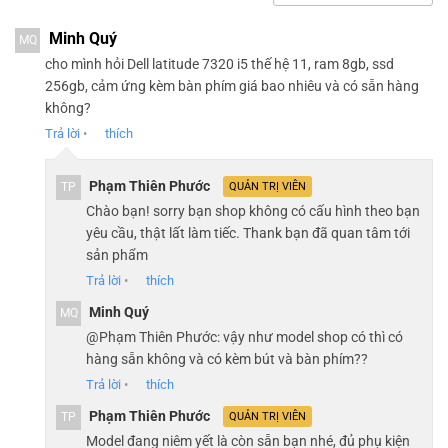
Chiếc touchpad nằm bên dưới đáng tiếc là có trải nghiệm
sử dụng không tốt bằng. Touchpad có bề mặt phẳng mịn,
Minh Quý
MQ
tuy nhiên lại có diện tích sử dụng hơi nhỏ vậy nên những ai
cho mình hỏi Dell latitude 7320 i5 thế hệ 11, ram 8gb, ssd
có ngón tay lớn sẽ gặp trở ngại trong việc điều hướng với
256gb, cảm ứng kèm bàn phím giá bao nhiêu và có sẵn hàng
không?
các thao tác vuốt khác nhau.
Trả lời
•
thích
ÂM THANH
Phạm Thiên Phước
TP
QUẢN TRỊ VIÊN
Chào bạn! sorry bạn shop không có cấu hình theo bạn
Máy được trang bị hệ thống loa kép, nằm ở 2 bên của chiếc
yêu cầu, thật lất làm tiếc. Thank bạn đã quan tâm tới
tablet, có mức âm lượng đủ lớn và có chất âm khá tốt đối
sản phẩm
với mọi thể loại nhạc khác nhau.
Trả lời
•
thích
THỜI LƯỢNG PIN
Minh Quý
MQ
@Phạm Thiên Phước: vậy như model shop có thì có
hàng sẵn không và có kèm bút và bàn phím??
Latitude 7320 Detachable có mức thời lượng pin khá tốt.
Trả lời
•
thích
Chiếc máy trụ được
9 giờ 18 phút
trong bài kiểm tra thời
Phạm Thiên Phước
TP
QUẢN TRỊ VIÊN
lượng pin của chúng tôi, cụ thể là sau khi lướt web liên tục
Model đang niêm yết là còn sẵn bạn nhé, đủ phụ kiện
bằng wifi, với độ sáng màn hình 150 nit.