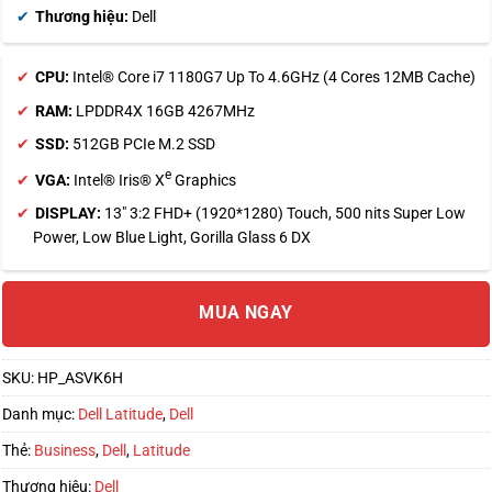
Thương hiệu:
Dell
CPU:
Intel® Core i7 1180G7 Up To 4.6GHz (4 Cores 12MB Cache)
RAM:
LPDDR4X 16GB 4267MHz
SSD:
512GB PCIe M.2 SSD
e
VGA:
Intel® Iris® X
Graphics
DISPLAY:
13″ 3:2 FHD+ (1920*1280) Touch, 500 nits Super Low
Power, Low Blue Light, Gorilla Glass 6 DX
MUA NGAY
SKU:
HP_ASVK6H
Danh mục:
Dell Latitude
,
Dell
Thẻ:
Business
,
Dell
,
Latitude
Thương hiệu:
Dell