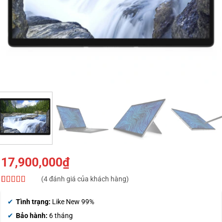
17,900,000
₫
(
4
đánh giá của khách hàng)
4.5
4
trên 5
dựa trên
Tình trạng:
Like New 99%
đánh giá
Bảo hành:
6 tháng