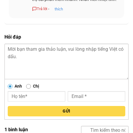
khác nhau.
Trả lời
•
thích
Hỏi đáp
Anh
Chị
GỬI
1 bình luận