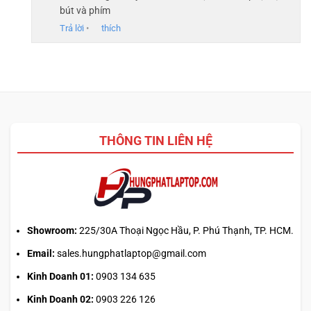
bút và phím
Trả lời
•
thích
Chiếc laptop Dell có thời gian mở máy dài hơn so với
Surface Pro 8 (9 giờ 6 phút) nhưng lại tắt nguồn trước vài
giờ đồng hồ so với ThinkPad X12 Detachable (11 giờ 1
phút).
THÔNG TIN LIÊN HỆ
Showroom:
225/30A Thoại Ngọc Hầu, P. Phú Thạnh, TP. HCM.
Email:
sales.hungphatlaptop@gmail.com
Kinh Doanh 01:
0903 134 635
Kinh Doanh 02:
0903 226 126