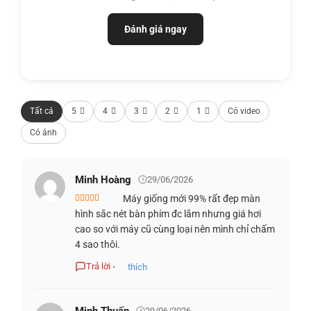
Đánh giá ngay
Tất cả
5
4
3
2
1
Có video
Có ảnh
Minh Hoàng
29/06/2026
Máy giống mới 99% rất đẹp màn
Được xếp
hình sắc nét bàn phím đc lắm nhưng giá hơi
hạng
4
5
sao
cao so với máy cũ cùng loại nên mình chỉ chấm
4 sao thôi.
Latitude 7320 Detachable được trang bị một màn hình kích
thước 13 inch, độ phân giải 1920 x 1280 pixel, sử dụng
Trả lời
•
thích
tấm nền IPS với tỷ lệ 3:2. Máy có kích thước màn hình lớn
hơn so với Surface Pro 7 và ThinkPad X12. Phủ được
Minh Thuấn
29/06/2026