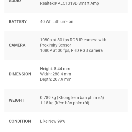
AUDIO
Realtek® ALC1319D Smart Amp
BATTERY
40 Wh Lithium-Ion
Một tính năng bảo mật khác phải kể đến chính là khe lắp
khóa an toàn nằm ở góc dưới để ngăn không cho người
1080p at 30 fps RGB IR camera with
CAMERA
Proximity Sensor
khác lấy cắp chiếc máy tính bảng khi bạn không để ý tới.
1080P at 30 fps, FHD RGB camera
Mọi phiên bản của chiếc Dell Latitude 7320 Detachable
đều được trang bị chip vPro, mang lại khả năng điều khiển
chiếc máy từ xa. Ẩn bên dưới vỏ máy còn có con chip TPM
Height: 8.44 mm
DIMENSION
Width: 288.4 mm
2.0 có nhiệm vụ đảm bảo cho mọi dữ liệu chuyển tới cũng
Depth: 207.9 mm
như chuyển đi từ chiếc Latitude được mã hóa an toàn.
CỔNG KẾT NỐI CỦA DELL LATITUDE 7320
0.789 kg (Không kèm bàn phím rời)
WEIGHT
1.18 kg (Kèm bàn phím rời)
DETACHABLE
CONDITION
Like New 99%
Latitude 7320 được trang bị các loại cổng kết nối tương
đồng với chiếc X12 Detachable nhưng được chia đều các