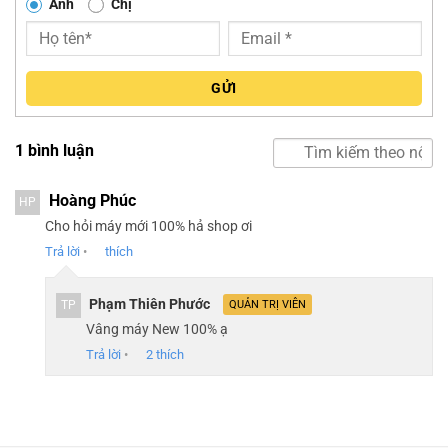
Anh
Chị
9700. Hành trình phím trên chiếc laptop này nông hơn so
với HP Spectre và Dell Latitude một chút, nhưng cảm giác
khi gõ phím vẫn rất thoải mái và nảy. Phần đệm tay bằng
chất liệu sợi carbon, người dùng không bị mỏi khi phải gõ
GỬI
lâu trên chiếc laptop này.
1 bình luận
Hoàng Phúc
HP
Cho hỏi máy mới 100% hả shop ơi
Trả lời
•
thích
Phạm Thiên Phước
TP
QUẢN TRỊ VIÊN
Vâng máy New 100% ạ
Trả lời
•
2
thích
Trackpad của XPS 9700 có kích thước khá lớn, các thao
tác vuốt ba ngón, bốn ngón trên chiếc laptop này được