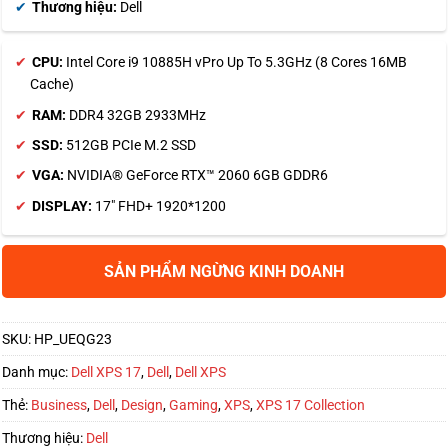
Thương hiệu:
Dell
CPU:
Intel Core i9 10885H vPro Up To 5.3GHz (8 Cores 16MB
Cache)
RAM:
DDR4 32GB 2933MHz
SSD:
512GB PCIe M.2 SSD
VGA:
NVIDIA® GeForce RTX™ 2060 6GB GDDR6
DISPLAY:
17″ FHD+ 1920*1200
SẢN PHẨM NGỪNG KINH DOANH
SKU:
HP_UEQG23
Danh mục:
Dell XPS 17
,
Dell
,
Dell XPS
Thẻ:
Business
,
Dell
,
Design
,
Gaming
,
XPS
,
XPS 17 Collection
Thương hiệu:
Dell