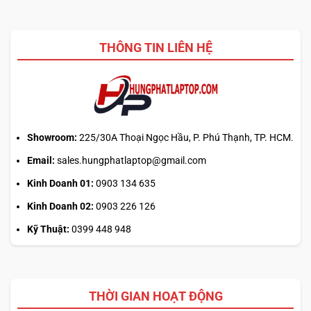
thực hiện dễ dàng hơn. Các cử chỉ như kéo hay thả cũng
được thực hiện dễ dàng và mượt mà hơn nhờ vào kích
THÔNG TIN LIÊN HỆ
thước lớn của trackpad.
Showroom:
225/30A Thoại Ngọc Hầu, P. Phú Thạnh, TP. HCM.
Email:
sales.hungphatlaptop@gmail.com
Kinh Doanh 01:
0903 134 635
Kinh Doanh 02:
0903 226 126
Kỹ Thuật:
0399 448 948
THỜI GIAN HOẠT ĐỘNG