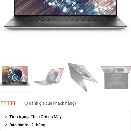
(
3
đánh giá của khách hàng)
4.67
3
trên 5
dựa trên
Tình trạng:
Theo Option Máy
đánh giá
Bảo hành:
12 tháng