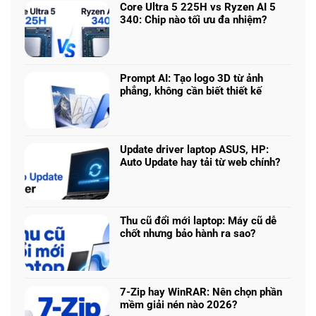
Core Ultra 5 225H vs Ryzen AI 5
340: Chip nào tối ưu đa nhiệm?
Không
có
bình
luận
Prompt AI: Tạo logo 3D từ ảnh
ở
phẳng, không cần biết thiết kế
Core
Không
Ultra
có
5
bình
225H
luận
vs
Update driver laptop ASUS, HP:
ở
Ryzen
Auto Update hay tải từ web chính?
Prompt
AI
Không
AI:
5
có
Tạo
340:
bình
logo
Chip
luận
3D
Thu cũ đổi mới laptop: Máy cũ dễ
nào
ở
từ
chốt nhưng bảo hành ra sao?
tối
Update
ảnh
Không
ưu
driver
phẳng,
có
đa
laptop
không
bình
nhiệm?
ASUS,
cần
luận
HP:
7-Zip hay WinRAR: Nên chọn phần
biết
ở
Auto
mềm giải nén nào 2026?
thiết
Thu