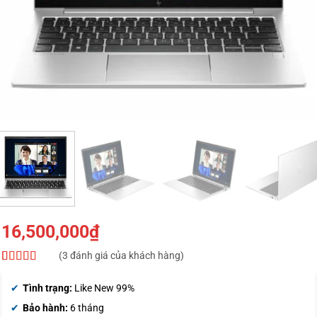
16,500,000
₫
(
3
đánh giá của khách hàng)
4.67
3
trên 5
dựa trên
Tình trạng:
Like New 99%
đánh giá
Bảo hành:
6 tháng