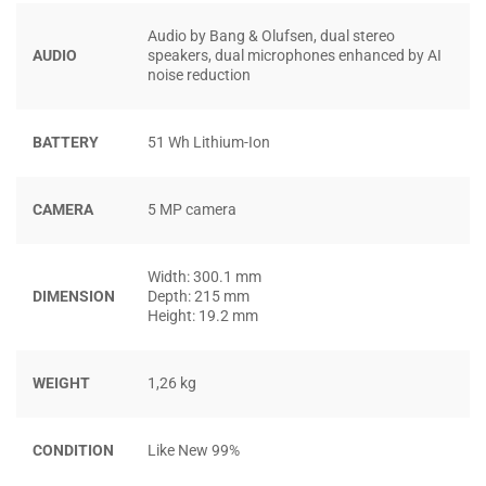
MỌI NHU CẦU CÔNG VIỆC VÀ HỌC TẬP
Audio by Bang & Olufsen, dual stereo
AUDIO
speakers, dual microphones enhanced by AI
noise reduction
Khi nói đến hiệu suất,
HP EliteBook 830 G10
không làm
thất vọng với cấu hình mạnh mẽ được trang bị. CPU Intel
Core i7-1370P (14 nhân, 20 luồng, 5.2 GHz) là một trong
BATTERY
51 Wh Lithium-Ion
những con chip ấn tượng nhất trên thị trường hiện nay, cho
phép máy xử lý mượt mà nhiều tác vụ cùng lúc.
CAMERA
5 MP camera
Width: 300.1 mm
DIMENSION
Depth: 215 mm
Height: 19.2 mm
WEIGHT
1,26 kg
CONDITION
Like New 99%