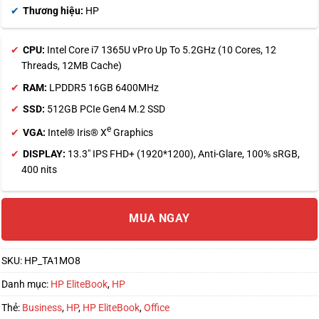
Thương hiệu:
HP
CPU:
Intel Core i7 1365U vPro Up To 5.2GHz (10 Cores, 12
Threads, 12MB Cache)
RAM:
LPDDR5 16GB 6400MHz
SSD:
512GB PCIe Gen4 M.2 SSD
e
VGA:
Intel® Iris® X
Graphics
DISPLAY:
13.3″ IPS FHD+ (1920*1200), Anti-Glare, 100% sRGB,
400 nits
MUA NGAY
SKU:
HP_TA1MO8
Danh mục:
HP EliteBook
,
HP
Thẻ:
Business
,
HP
,
HP EliteBook
,
Office