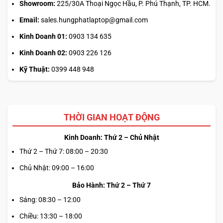
Showroom:
225/30A Thoại Ngọc Hầu, P. Phú Thạnh, TP. HCM.
LÂU DÀI
Email:
sales.hungphatlaptop@gmail.com
Kinh Doanh 01:
0903 134 635
Bàn phím và touchpad của
HP EliteBook 830 G10
cũng là
một điểm mạnh không thể bỏ qua. Thiết kế ergonomic
Kinh Doanh 02:
0903 226 126
cùng với độ nảy tốt giúp người dùng có những trải nghiệm
Kỹ Thuật:
0399 448 948
gõ phím thoải mái và hiệu quả.
THỜI GIAN HOẠT ĐỘNG
Kinh Doanh: Thứ 2 – Chủ Nhật
Thứ 2 – Thứ 7: 08:00 – 20:30
Chủ Nhật: 09:00 – 16:00
Bảo Hành: Thứ 2 – Thứ 7
Sáng: 08:30 – 12:00
Chiều: 13:30 – 18:00