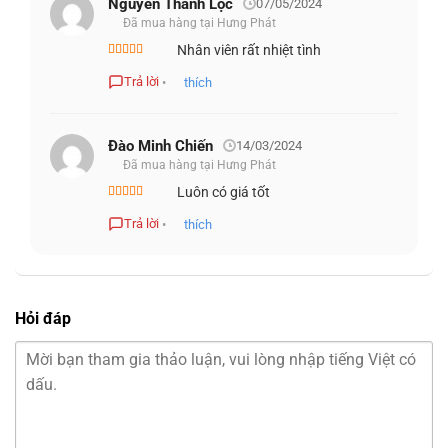
Nguyễn Thành Lộc
07/05/2024
Đã mua hàng tại Hưng Phát
Nhân viên rất nhiệt tình
Được xếp
hạng
5
5 sao
Trả lời
•
thích
Đào Minh Chiến
14/03/2024
Đã mua hàng tại Hưng Phát
Luôn có giá tốt
Được xếp
hạng
5
5 sao
Trả lời
•
thích
Hỏi đáp
ĐỘ SÁNG VÀ SẮC NÉT VƯỢT TRỘI
Với độ sáng lên tới 400 nits và 100% sRGB, màn hình này
không chỉ thích hợp cho công việc trong văn phòng mà còn
có thể sử dụng ngoài trời mà không gặp khó khăn gì. Bạn