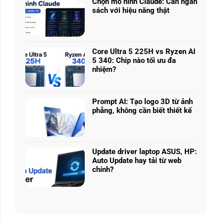
nhiều
Chọn mô hình Claude: Cân ngân
ở
phân
sách với hiệu năng thật
RTX
khúc
Không
5050
giá
có
vs
–
bình
5060
Làm
luận
vs
Core Ultra 5 225H vs Ryzen AI
sao
ở
5070
5 340: Chip nào tối ưu đa
để
Chọn
Ti:
nhiệm?
chọn
mô
Hiệu
Không
cấu
hình
năng
có
hình
Claude:
laptop
bình
phù
Cân
Prompt AI: Tạo logo 3D từ ảnh
theo
luận
hợp
ngân
phẳng, không cần biết thiết kế
tác
ở
sách
Không
vụ
Core
với
có
Ultra
hiệu
bình
5
năng
luận
225H
Update driver laptop ASUS, HP:
thật
ở
vs
Auto Update hay tải từ web
Prompt
Ryzen
chính?
AI:
AI
Không
Tạo
5
có
logo
340:
bình
3D
Chip
luận
từ
nào
ở
ảnh