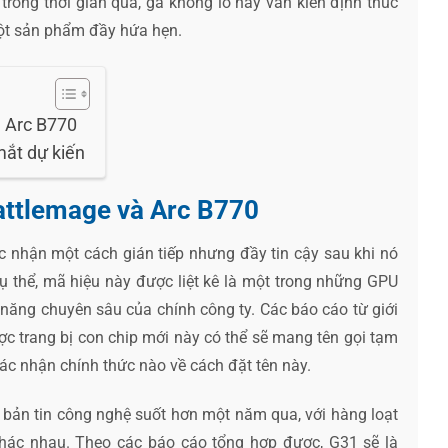
ong thời gian qua, gã khổng lồ này vẫn kiên định thúc
một sản phẩm đầy hứa hẹn.
à Arc B770
mắt dự kiến
attlemage và Arc B770
c nhận một cách gián tiếp nhưng đầy tin cậy sau khi nó
Cụ thể, mã hiệu này được liệt kê là một trong những GPU
 năng chuyên sâu của chính công ty. Các báo cáo từ giới
ợc trang bị con chip mới này có thể sẽ mang tên gọi tạm
ác nhận chính thức nào về cách đặt tên này.
c bản tin công nghệ suốt hơn một năm qua, với hàng loạt
 khác nhau. Theo các báo cáo tổng hợp được, G31 sẽ là