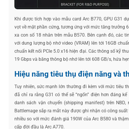
Khi được tích hợp vào mẫu card Arc B770, GPU G31 dự 
vọt về mặt phần cứng, tương ứng với mức tăng trưởng 6
xa con số 18 nhân trên mẫu B570. Bên cạnh đó, các ti
với dung lượng bộ nhớ video (VRAM) lên tới 16GB chuẩn
chuẩn kết nối PCIe 5.0 x16 hiện đại. Các thông số kỹ t
19 Gbps và băng thông bộ nhớ lên tới 608 GB/s, hứa hẹn
Hiệu năng tiêu thụ điện năng và t
Tuy nhiên, sức mạnh lớn thường đi kèm với mức tiêu th
đã chỉ ra rằng G31 có thể sẽ “ngốn” điện hơn đáng kể 
danh sách vận chuyển (shipping manifest) trên NBD, 
Battlemage sắp ra mắt này được ghi nhận có công suất th
nhiều so với mức đánh giá 190W của Arc B580 và thậm
cấp đời đầu là Arc A770.