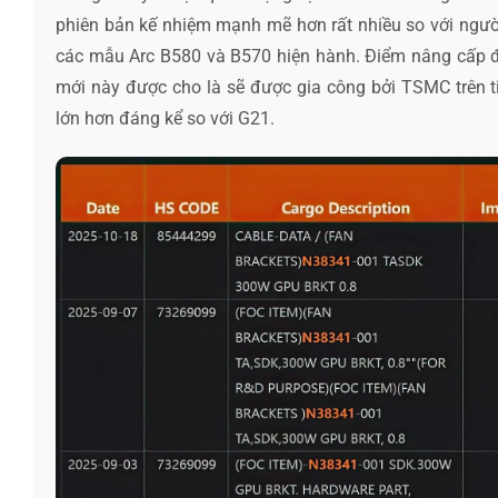
phiên bản kế nhiệm mạnh mẽ hơn rất nhiều so với ngư
các mẫu Arc B580 và B570 hiện hành. Điểm nâng cấp đán
mới này được cho là sẽ được gia công bởi TSMC trên tiế
lớn hơn đáng kể so với G21.