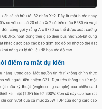
kiến sẽ sở hữu tới 32 nhân Xe2. Đây là một bước nhảy
0% so với con số 20 nhân Xe2 có trên mẫu B580 và vượt
n đồn cũng gợi ý rằng Arc B770 có thể được xuất xưởng
 GDDR6, hoạt động trên giao diện bus nhớ 256-bit cùng
huật khác được báo cáo bao gồm tốc độ bộ nhớ có thể đạt
 khả năng xử lý dữ liệu đồ họa tốc độ cao.
hời điểm ra mắt dự kiến
ụ năng lượng cao. Một nguồn tin rò rỉ không chính thức
so với người tiền nhiệm G21. Dựa trên thông tin từ một
một mẫu kỹ thuật (engineering sample) của chiếc card
iết kế nhiệt (TDP) lên tới 300W. Con số này cao hơn rất
 chí còn vượt qua cả mức 225W TDP của dòng card cao