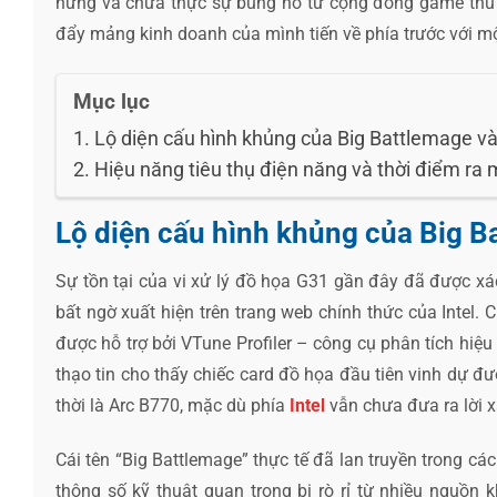
hững và chưa thực sự bùng nổ từ cộng đồng game thủ tr
đẩy mảng kinh doanh của mình tiến về phía trước với 
Mục lục
Lộ diện cấu hình khủng của Big Battlemage v
Hiệu năng tiêu thụ điện năng và thời điểm ra 
Lộ diện cấu hình khủng của Big B
Sự tồn tại của vi xử lý đồ họa G31 gần đây đã được xá
bất ngờ xuất hiện trên trang web chính thức của Intel. 
được hỗ trợ bởi VTune Profiler – công cụ phân tích hiệu
thạo tin cho thấy chiếc card đồ họa đầu tiên vinh dự đư
thời là Arc B770, mặc dù phía
Intel
vẫn chưa đưa ra lời x
Cái tên “Big Battlemage” thực tế đã lan truyền trong cá
thông số kỹ thuật quan trọng bị rò rỉ từ nhiều nguồn