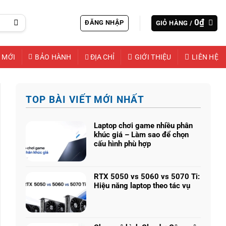
0
₫
ĐĂNG NHẬP
GIỎ HÀNG /
 MỚI
BẢO HÀNH
ĐỊA CHỈ
GIỚI THIỆU
LIÊN HỆ
TOP BÀI VIẾT MỚI NHẤT
Laptop chơi game nhiều phân
khúc giá – Làm sao để chọn
cấu hình phù hợp
Không
có
bình
RTX 5050 vs 5060 vs 5070 Ti:
luận
Hiệu năng laptop theo tác vụ
ở
Không
Laptop
có
chơi
bình
game
luận