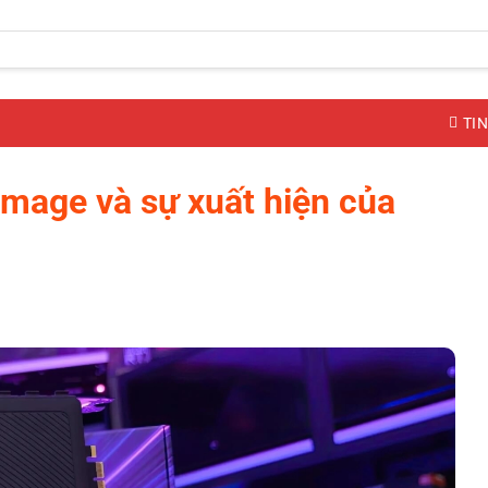
TIN
emage và sự xuất hiện của