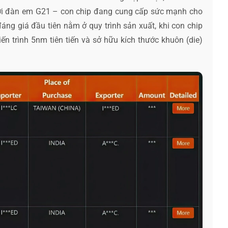
ời đàn em G21 – con chip đang cung cấp sức mạnh cho
g giá đầu tiên nằm ở quy trình sản xuất, khi con chip
n trình 5nm tiên tiến và sở hữu kích thước khuôn (die)