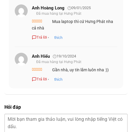
vụ nhẹ như lướt web hoặc soạn thảo văn bản sẽ được xử lý
Anh Hoàng Long
09/01/2025
bởi các lõi tiết kiệm năng lượng, qua đó giúp tiết kiệm pin.
Đã mua hàng tại Hưng Phát
Mua laptop thì cứ Hưng Phát nha
Được xếp
cả nhà
hạng
5
5 sao
Trả lời
•
thích
Anh Hiếu
19/10/2024
Đã mua hàng tại Hưng Phát
Gần nhà, uy tín lắm luôn nha :))
Được xếp
hạng
5
5 sao
Trả lời
•
thích
Hỏi đáp
CARD ĐỒ HỌA INTEL IRIS XE GRAPHICS
Thinkpad P14s Gen 4 (2023) được trang bị card đồ họa
Intel Iris Xe Graphics, đánh dấu một bước tiến lớn so với