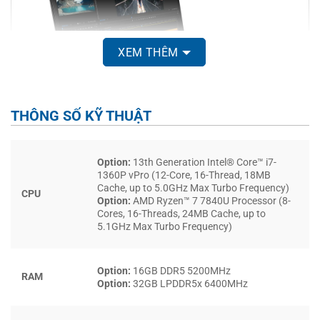
XEM THÊM
THÔNG SỐ KỸ THUẬT
Option:
13th Generation Intel® Core™ i7-
THIẾT KẾ NHỎ GỌN, TÍNH DI ĐỘNG CAO
1360P vPro (12-Core, 16-Thread, 18MB
Cache, up to 5.0GHz Max Turbo Frequency)
Một trong những điểm nổi bật nhất của ThinkPad P14s
CPU
Option:
AMD Ryzen™ 7 7840U Processor (8-
Gen 4 chính là thiết kế nhỏ gọn. Với kích thước màn hình
Cores, 16-Threads, 24MB Cache, up to
5.1GHz Max Turbo Frequency)
14 inch, chiếc laptop này tạo ra sự cân bằng giữa tính
năng và sự tiện lợi trong việc di chuyển. Điều này cực kỳ
quan trọng đối với những người làm việc trong môi trường
Option:
16GB DDR5 5200MHz
RAM
yêu cầu tính linh hoạt cao.
Option:
32GB LPDDR5x 6400MHz
Việc vận chuyển một chiếc laptop nặng nề có thể trở thành