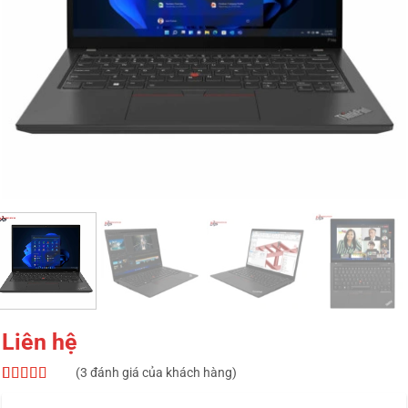
Liên hệ
(
3
đánh giá của khách hàng)
5
3
trên 5 dựa