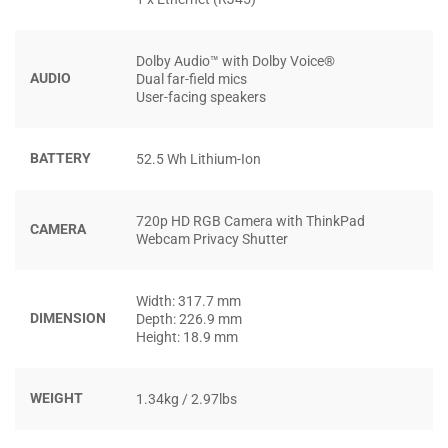
Màn hình của ThinkPad P14s Gen 4 thật sự là một điểm
Dolby Audio™ with Dolby Voice®
nhấn đáng chú ý. Với công nghệ IPS, màn hình 14 inch
AUDIO
Dual far-field mics
không chỉ sắc nét mà còn cho góc nhìn rộng, giúp người
User-facing speakers
dùng có trải nghiệm tốt hơn khi làm việc hay giải trí.
BATTERY
52.5 Wh Lithium-Ion
720p HD RGB Camera with ThinkPad
CAMERA
Webcam Privacy Shutter
Width: 317.7 mm
DIMENSION
Depth: 226.9 mm
Height: 18.9 mm
WEIGHT
1.34kg / 2.97lbs