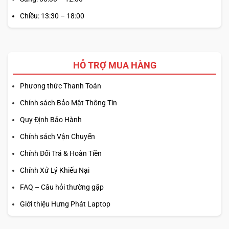
Chiều: 13:30 – 18:00
HỖ TRỢ MUA HÀNG
Phương thức Thanh Toán
Chính sách Bảo Mật Thông Tin
Quy Định Bảo Hành
Chính sách Vận Chuyển
Chính Đổi Trả & Hoàn Tiền
Chính Xử Lý Khiếu Nại
BÀN PHÍM GÕ ÊM ÁI
FAQ – Câu hỏi thường gặp
Bàn phím của
Thinkpad P14s Gen 4
(2024)
cho cảm giác
Giới thiệu Hưng Phát Laptop
gõ vô cùng thoải mái. Các phím có độ nảy tốt và khoảng
cách hợp lý, giúp người dùng có thể soạn thảo văn bản dài