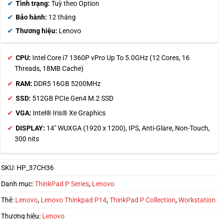
trên
đánh
Tình trạng:
Tuỳ theo Option
giá
Bảo hành:
12 tháng
Thương hiệu:
Lenovo
CPU:
Intel Core i7 1360P vPro Up To 5.0GHz (12 Cores, 16
Threads, 18MB Cache)
RAM:
DDR5 16GB 5200MHz
SSD:
512GB PCIe Gen4 M.2 SSD
VGA:
Intel® Iris® Xe Graphics
DISPLAY:
14″ WUXGA (1920 x 1200), IPS, Anti-Glare, Non-Touch,
300 nits
SKU:
HP_37CH36
Danh mục:
ThinkPad P Series
,
Lenovo
Thẻ:
Lenovo
,
Lenovo Thinkpad P14
,
ThinkPad P Collection
,
Workstation
Thương hiệu:
Lenovo