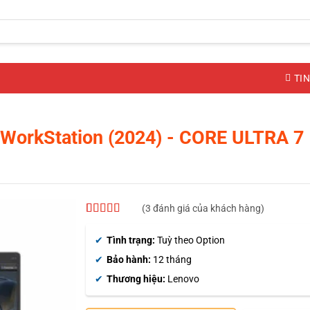
TIN
WorkStation (2024)
- CORE ULTRA 7 
(
3
đánh giá của khách hàng)
5
3
trên 5 dựa
trên
đánh
Tình trạng:
Tuỳ theo Option
giá
Bảo hành:
12 tháng
Thương hiệu:
Lenovo