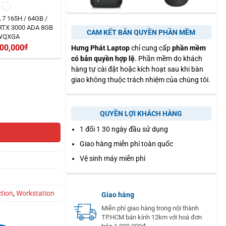
7 165H / 64GB /
RTX 3000 ADA 8GB
CAM KẾT BẢN QUYỀN PHẦN MỀM
WQXGA
00,000
₫
Hưng Phát Laptop
chỉ cung cấp
phần mềm
có bản quyền hợp lệ
. Phần mềm do khách
hàng tự cài đặt hoặc kích hoạt sau khi bàn
giao không thuộc trách nhiệm của chúng tôi.
QUYỀN LỢI KHÁCH HÀNG
1 đổi 1 30 ngày đầu sử dụng
Giao hàng miễn phí toàn quốc
Vệ sinh máy miễn phí
ction
,
Workstation
Giao hàng
Miễn phí giao hàng trong nội thành
TP.HCM bán kính 12km với hoá đơn