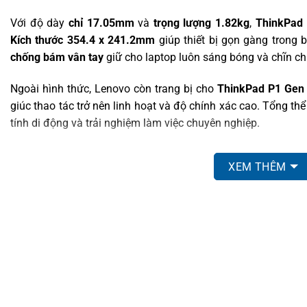
Với độ dày
chỉ 17.05mm
và
trọng lượng 1.82kg
,
ThinkPad
Kích thước 354.4 x 241.2mm
giúp thiết bị gọn gàng trong 
chống bám vân tay
giữ cho laptop luôn sáng bóng và chĩn ch
Ngoài hình thức, Lenovo còn trang bị cho
ThinkPad P1 Gen
giúc thao tác trở nên linh hoạt và độ chính xác cao. Tổng th
tính di động và trải nghiệm làm việc chuyên nghiệp.
MÀN HÌNH LENOVO THINKPAD P1 GEN 7 (2
XEM THÊM
Một trong những điểm nổi bật trên
Lenovo ThinkPad P1 Ge
để mang lại trải nghiệm hình ảnh sắc nét và chân thực. Với
viền mỏng, máy tối ưu không gian hiển thị, phù hợp cho cả l
được nâng tầm nhờ sự kết hợp giữa tính thẩm mỹ hiện đại và h