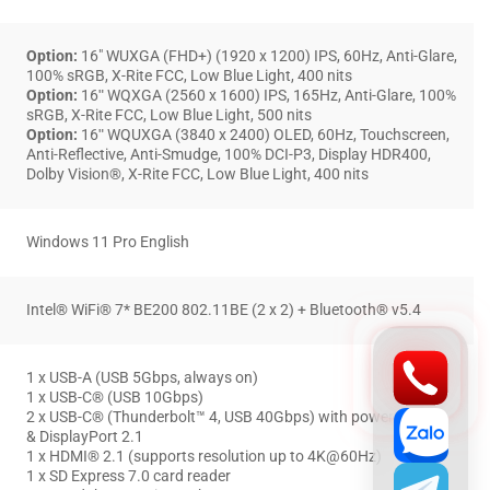
Option:
16″ WUXGA (FHD+) (1920 x 1200) IPS, 60Hz, Anti-Glare,
100% sRGB, X-Rite FCC, Low Blue Light, 400 nits
Option:
16ʺ WQXGA (2560 x 1600) IPS, 165Hz, Anti-Glare, 100%
sRGB, X-Rite FCC, Low Blue Light, 500 nits
Option:
16ʺ WQUXGA (3840 x 2400) OLED, 60Hz, Touchscreen,
Anti-Reflective, Anti-Smudge, 100% DCI-P3, Display HDR400,
Dolby Vision®, X-Rite FCC, Low Blue Light, 400 nits
Windows 11 Pro English
Intel® WiFi® 7* BE200 802.11BE (2 x 2) + Bluetooth® v5.4
1 x USB-A (USB 5Gbps, always on)
1 x USB-C® (USB 10Gbps)
2 x USB-C® (Thunderbolt™ 4, USB 40Gbps) with power delivery
& DisplayPort 2.1
1 x HDMI® 2.1 (supports resolution up to 4K@60Hz)
1 x SD Express 7.0 card reader