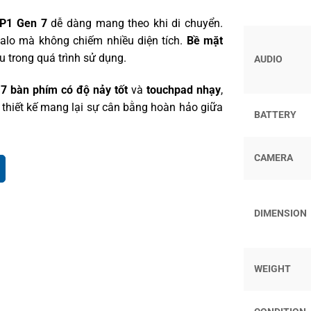
 P1 Gen 7
dễ dàng mang theo khi di chuyển.
balo mà không chiếm nhiều diện tích.
Bề mặt
u trong quá trình sử dụng.
AUDIO
 7
bàn phím có độ nảy tốt
và
touchpad nhạy
,
ể thiết kế mang lại sự cân bằng hoàn hảo giữa
BATTERY
024)
CAMERA
n 7
là
màn hình chất lượng cao
, được thiết kế
DIMENSION
 kích thước
16 inch
, tỷ lệ khung hình
16:10
và
àm việc lẫn giải trí. Thiết kế tổng thể cũng
iệu năng hiển thị vượt trội.
WEIGHT