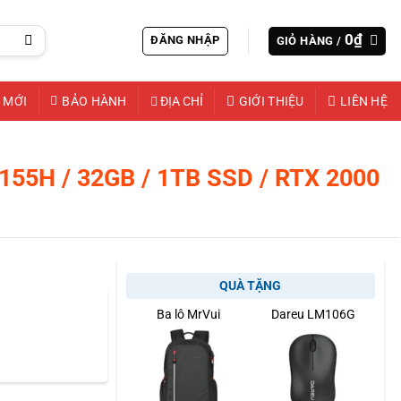
0
₫
ĐĂNG NHẬP
GIỎ HÀNG /
 MỚI
BẢO HÀNH
ĐỊA CHỈ
GIỚI THIỆU
LIÊN HỆ
155H / 32GB / 1TB SSD / RTX 2000
QUÀ TẶNG
Ba lô MrVui
Dareu LM106G