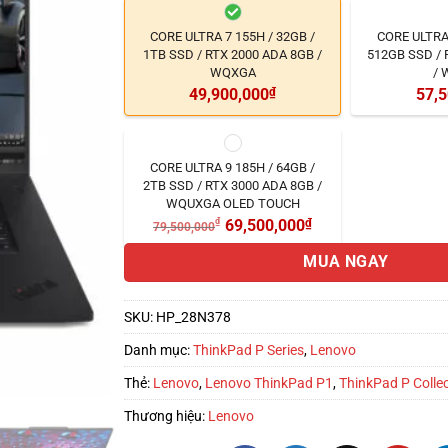
CORE ULTRA 7 155H / 32GB /
CORE ULTRA 
1TB SSD / RTX 2000 ADA 8GB /
512GB SSD / 
WQXGA
/ 
49,900,000
₫
57,5
CORE ULTRA 9 185H / 64GB /
2TB SSD / RTX 3000 ADA 8GB /
WQUXGA OLED TOUCH
₫
69,500,000
₫
79,500,000
MUA NGAY
SKU:
HP_28N378
Danh mục:
ThinkPad P Series
,
Lenovo
Thẻ:
Lenovo
,
Lenovo ThinkPad P1
,
ThinkPad P Colle
Thương hiệu:
Lenovo