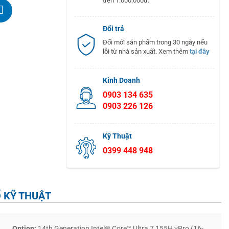
trên 1.000.000đ.
Đổi trả
Đổi mới sản phẩm trong 30 ngày nếu
lỗi từ nhà sản xuất. Xem thêm
tại đây
Kinh Doanh
0903 134 635
0903 226 126
Kỹ Thuật
0399 448 948
 KỸ THUẬT
Option:
14th Generation Intel® Core™ Ultra 7 155H vPro (16-