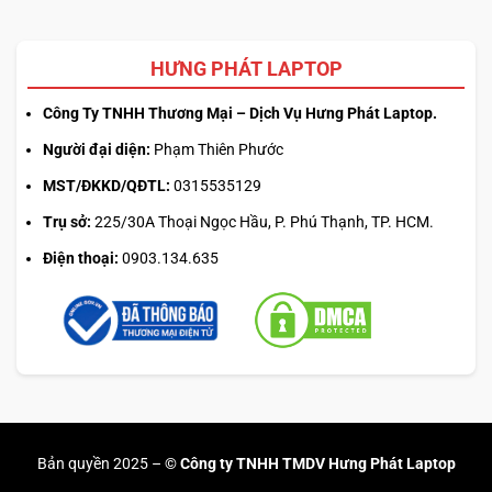
dụng tiến trình mới, ThinkPad P53 có lẽ là chiếc máy trạm
di động mạnh mẽ nhất, và có hệ thống cấu hình phù hợp
HƯNG PHÁT LAPTOP
với nhiều đối tượng sử dụng nhất. Có lẽ không có một
chiếc Mobile Workstation nào có thể mạnh mẽ được như
Công Ty TNHH Thương Mại – Dịch Vụ Hưng Phát Laptop.
chiếc máy này.
Người đại diện:
Phạm Thiên Phước
MST/ĐKKD/QĐTL:
0315535129
Trụ sở:
225/30A Thoại Ngọc Hầu, P. Phú Thạnh, TP. HCM.
Điện thoại:
0903.134.635
Bản quyền 2025 –
© Công ty TNHH TMDV Hưng Phát Laptop