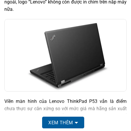
ngoái, logo “Lenovo” không còn được in chìm trên nắp máy
nữa.
Viền màn hình của Lenovo ThinkPad P53 vẫn là điểm
chưa thực sự cân xứng so với mức giá mà hãng sản xuất
đã đề ra. Viền màn hình vẫn dày, tuy nhiên cũng có thể
XEM THÊM
thông cảm cho hãng vì thiết kế này dùng để đỡ tấm nền
màn hình. Cần gạt ThinkShutter nay đã được bố trí lên trên,