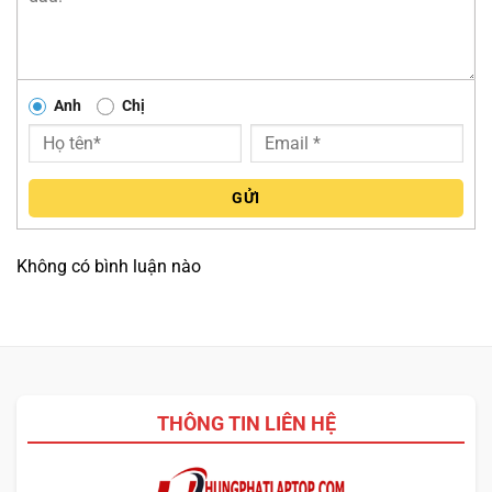
Anh
Chị
Cạnh trái chỉ có 1 USB Type C 3.1 Gen 1, tích hợp xuất hình
và Power Delivery, cùng 1 jack tai nghe 3.5 mm
Cạnh phải là 2 USB Type A 3.1 Gen 1, HDMI 2.0 và khe thẻ
GỬI
SD truyền thống.
Không có bình luận nào
THÔNG TIN LIÊN HỆ