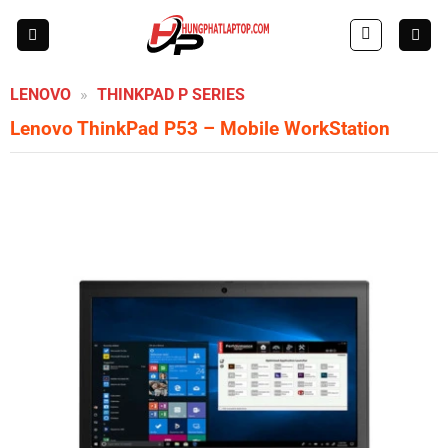
Skip
to
content
LENOVO
»
THINKPAD P SERIES
Lenovo ThinkPad P53 – Mobile WorkStation