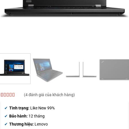
(
4
đánh giá của khách hàng)
4.25
4
trên 5
dựa trên
Tình trạng:
Like New 99%
đánh giá
Bảo hành:
12 tháng
Thương hiệu:
Lenovo