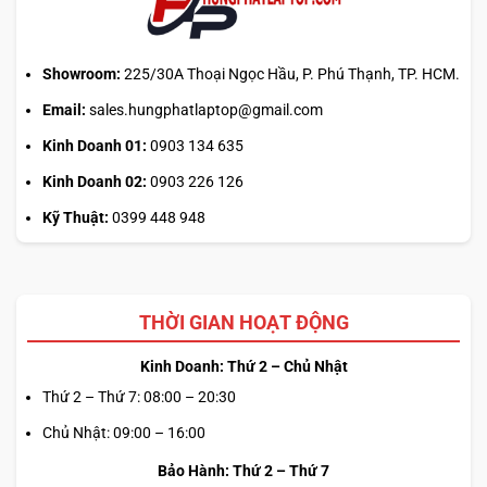
KHẢ NĂNG NÂNG CẤP CỦA LENOVO
Showroom:
225/30A Thoại Ngọc Hầu, P. Phú Thạnh, TP. HCM.
THINKPAD P53
Email:
sales.hungphatlaptop@gmail.com
Khả năng nâng cấp của máy dường như tương đương với
Kinh Doanh 01:
0903 134 635
P52. Máy có 4 khe RAM DDR4, hỗ trợ nâng cấp tới 128GB,
Kinh Doanh 02:
0903 226 126
tuy nhiên ở phiên bản sử dụng CPU Xeon E, chiếc máy có
thể lắp 128GB RAM ECC với tốc độ 2666MHz. Lenovo
Kỹ Thuật:
0399 448 948
ThinkPad P53 được bố trí 2 khe SSD NVMe và 1 khe lắp ổ
cứng 2.5 trên phiên bản sử dụng card đồ họa Quadro
T1000 và T200, cho khả năng lưu trữ lớn, nhưng ở các
THỜI GIAN HOẠT ĐỘNG
phiên bản Quadro RTX, chiếc máy bị lược bỏ khe ổ cứng
2.5 inches, mà thay vào đó, máy hỗ trợ 3 khe SSD NVMe.
Kinh Doanh: Thứ 2 – Chủ Nhật
Thứ 2 – Thứ 7: 08:00 – 20:30
Chủ Nhật: 09:00 – 16:00
Bảo Hành: Thứ 2 – Thứ 7