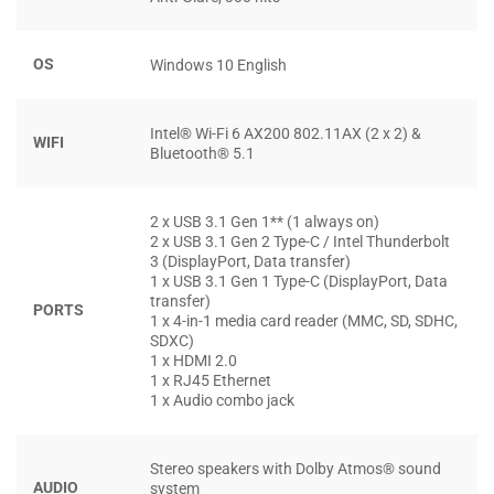
OS
Windows 10 English
Intel® Wi-Fi 6 AX200 802.11AX (2 x 2) &
WIFI
Bluetooth® 5.1
2 x USB 3.1 Gen 1** (1 always on)
2 x USB 3.1 Gen 2 Type-C / Intel Thunderbolt
3 (DisplayPort, Data transfer)
1 x USB 3.1 Gen 1 Type-C (DisplayPort, Data
Ngoài ra máy còn có tùy chọn màn hình 4K HDR với Dolby
transfer)
Vision, có độ sáng 500 nits, cùng độ phủ màu 100%
PORTS
1 x 4-in-1 media card reader (MMC, SD, SDHC,
AdobeRGB, phù hợp với những người chuyên thiết kế đồ
SDXC)
1 x HDMI 2.0
họa. Lenovo cũng bổ sung thêm tùy chọn 4K OLED HDR,
1 x RJ45 Ethernet
cho màu sắc hiển thị trung thực hơn bao giờ hết. Lenovo
1 x Audio combo jack
cũng đã khéo sửa sai khi đưa con mắt cân màu Pantone
lên cho tùy chọn màn hình 4K.
Stereo speakers with Dolby Atmos® sound
AUDIO
system