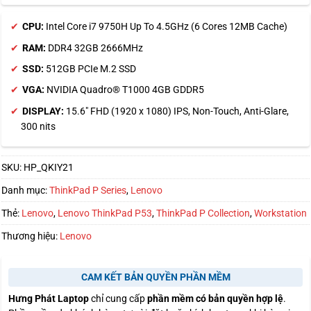
CPU:
Intel Core i7 9750H Up To 4.5GHz (6 Cores 12MB Cache)
RAM:
DDR4 32GB 2666MHz
SSD:
512GB PCIe M.2 SSD
VGA:
NVIDIA Quadro® T1000 4GB GDDR5
DISPLAY:
15.6″ FHD (1920 x 1080) IPS, Non-Touch, Anti-Glare,
300 nits
SKU:
HP_QKIY21
Danh mục:
ThinkPad P Series
,
Lenovo
Thẻ:
Lenovo
,
Lenovo ThinkPad P53
,
ThinkPad P Collection
,
Workstation
Thương hiệu:
Lenovo
CAM KẾT BẢN QUYỀN PHẦN MỀM
Hưng Phát Laptop
chỉ cung cấp
phần mềm có bản quyền hợp lệ
.