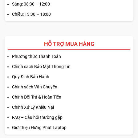
Sáng: 08:30 – 12:00
Chiều: 13:30 – 18:00
HỖ TRỢ MUA HÀNG
Phương thức Thanh Toán
Chính sách Bảo Mật Thông Tin
Quy Định Bảo Hành
Chính sách Vận Chuyển
Chính Đổi Trả & Hoàn Tiền
Chính Xử Lý Khiếu Nại
LENOVO THINKPAD P53 – MOBILE
FAQ – Câu hỏi thường gặp
WORKSTATION SÁNG GIÁ?
Giới thiệu Hưng Phát Laptop
Với việc hệ thống CPU được nâng cấp, card đồ họa sử