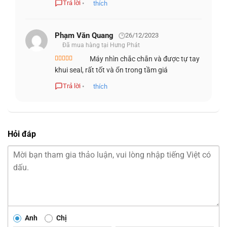
Trả lời
•
thích
ThinkPad X1 Extreme mang đến thời lượng pin lên tới 14
giờ. Nếu bạn sắp hết pin, công nghệ Rapid Charge sẽ cung
Phạm Văn Quang
26/12/2023
Đã mua hàng tại Hưng Phát
cấp 80% công suất chỉ trong một giờ. Do đó, trong thời
gian nghỉ trưa 60 phút hoặc nghỉ ngơi bạn có thể dễ dàng
Máy nhìn chắc chắn và được tự tay
Được xếp
khui seal, rất tốt và ổn trong tầm giá
tăng pin lên đến 12 giờ.
hạng
5
5 sao
Trả lời
•
thích
Hỏi đáp
Anh
Chị