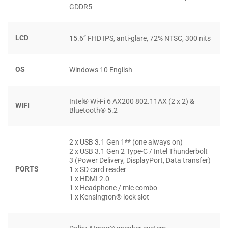
GDDR5
ThinkPad X1 Extreme Gen 2
hỗ trợ tối đa bốn màn hình
độc lập, giúp làm việc với các tính toán phức tạp, giao dịch
LCD
15.6” FHD IPS, anti-glare, 72% NTSC, 300 nits
trong ngày hoặc phân tích dữ liệu lớn một cách chính xác.
OS
Windows 10 English
Intel® Wi-Fi 6 AX200 802.11AX (2 x 2) &
WIFI
Bluetooth® 5.2
2 x USB 3.1 Gen 1** (one always on)
2 x USB 3.1 Gen 2 Type-C / Intel Thunderbolt
3 (Power Delivery, DisplayPort, Data transfer)
PORTS
1 x SD card reader
1 x HDMI 2.0
1 x Headphone / mic combo
1 x Kensington® lock slot
Hơn nữa, camera IR tùy chọn bao gồm công nghệ Glance,
kết hợp theo dõi khuôn mặt, mắt và theo dõi ánh mắt. Điều