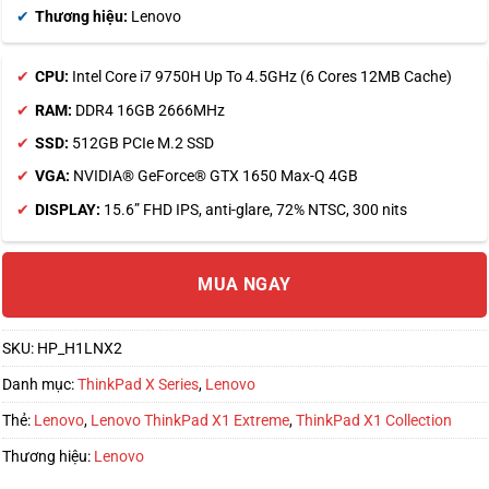
Thương hiệu:
Lenovo
CPU:
Intel Core i7 9750H Up To 4.5GHz (6 Cores 12MB Cache)
RAM:
DDR4 16GB 2666MHz
SSD:
512GB PCIe M.2 SSD
VGA:
NVIDIA® GeForce® GTX 1650 Max-Q 4GB
DISPLAY:
15.6” FHD IPS, anti-glare, 72% NTSC, 300 nits
MUA NGAY
SKU:
HP_H1LNX2
Danh mục:
ThinkPad X Series
,
Lenovo
Thẻ:
Lenovo
,
Lenovo ThinkPad X1 Extreme
,
ThinkPad X1 Collection
Thương hiệu:
Lenovo