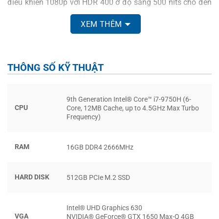
điều khiển 1080p với HDR 400 ở độ sáng 500 nits cho đến
bảng 4K với HDR 400 ở 500 nits. Lenovo cũng đang lên kế
XEM THÊM
hoạch phát hành tùy chọn màn hình OLED 4K, hứa hẹn sẽ
tạo ra màu sắc cực kỳ nổi bật, hình ảnh trung thực, sống
động đến từng chi tiết.
THÔNG SỐ KỸ THUẬT
9th Generation Intel® Core™ i7-9750H (6-
CPU
Core, 12MB Cache, up to 4.5GHz Max Turbo
Frequency)
RAM
16GB DDR4 2666MHz
HARD DISK
512GB PCIe M.2 SSD
SỬ DỤNG LINH HOẠT CỦA LENOVO
Intel® UHD Graphics 630
THINKPAD X1 EXTREME GEN 2
VGA
NVIDIA® GeForce® GTX 1650 Max-Q 4GB