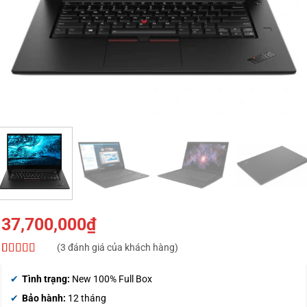
37,700,000
₫
(
3
đánh giá của khách hàng)
5
3
trên 5 dựa
trên
đánh
Tình trạng:
New 100% Full Box
giá
Bảo hành:
12 tháng