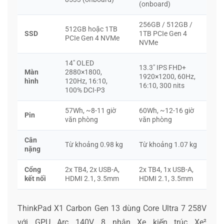
(onboard)
256GB / 512GB /
512GB hoặc 1TB
SSD
1TB PCIe Gen 4
PCIe Gen 4 NVMe
NVMe
14″ OLED
13.3″ IPS FHD+
Màn
2880×1800,
1920×1200, 60Hz,
hình
120Hz, 16:10,
16:10, 300 nits
100% DCI-P3
57Wh, ~8-11 giờ
60Wh, ~12-16 giờ
Pin
văn phòng
văn phòng
Cân
Từ khoảng 0.98 kg
Từ khoảng 1.07 kg
nặng
Cổng
2x TB4, 2x USB-A,
2x TB4, 1x USB-A,
kết nối
HDMI 2.1, 3.5mm
HDMI 2.1, 3.5mm
ThinkPad X1 Carbon Gen 13 dùng Core Ultra 7 258V
với GPU Arc 140V, 8 nhân Xe kiến trúc Xe²