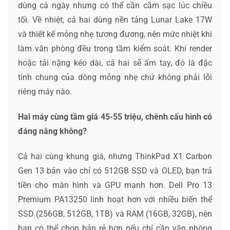
dùng cả ngày nhưng có thể cần cắm sạc lúc chiều
tối. Về nhiệt, cả hai dùng nền tảng Lunar Lake 17W
và thiết kế mỏng nhẹ tương đương, nên mức nhiệt khi
làm văn phòng đều trong tầm kiểm soát. Khi render
hoặc tải nặng kéo dài, cả hai sẽ ấm tay, đó là đặc
tính chung của dòng mỏng nhẹ chứ không phải lỗi
riêng máy nào.
Hai máy cùng tầm giá 45-55 triệu, chênh cấu hình có
đáng nâng không?
Cả hai cùng khung giá, nhưng ThinkPad X1 Carbon
Gen 13 bản vào chỉ có 512GB SSD và OLED, bạn trả
tiền cho màn hình và GPU mạnh hơn. Dell Pro 13
Premium PA13250 linh hoạt hơn với nhiều biến thể
SSD (256GB, 512GB, 1TB) và RAM (16GB, 32GB), nên
bạn có thể chọn bản rẻ hơn nếu chỉ cần văn phòng