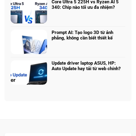
vs
Core Ultra 5 225H vs Ryzen AI 5
sao
ở
5070
340: Chip nào tối ưu đa nhiệm?
để
Chọn
Ti:
Không
chọn
mô
Hiệu
có
cấu
hình
năng
bình
hình
Claude:
laptop
luận
phù
Cân
Prompt AI: Tạo logo 3D từ ảnh
theo
ở
hợp
ngân
phẳng, không cần biết thiết kế
tác
Core
sách
Không
vụ
Ultra
với
có
5
hiệu
bình
225H
năng
luận
vs
Update driver laptop ASUS, HP:
thật
ở
Ryzen
Auto Update hay tải từ web chính?
Prompt
AI
Không
AI:
5
có
Tạo
340:
bình
logo
Chip
luận
3D
nào
ở
từ
tối
Update
ảnh
ưu
driver
phẳng,
đa
laptop
không
nhiệm?
ASUS,
cần
HP:
biết
Auto
thiết
Update