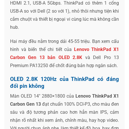
HDMI 2.1, USB-A 5Gbps. ThinkPad có thêm 1 cổng
USB-A so với Dell (2 so với 1), nhỏ thôi nhưng tiện khi
cắm chuột và thiết bị ngoại vi cùng lúc mà không cần
hub.
Hai máy đều nằm trong dải 45-55 triệu. Bạn xem cấu
hình và biến thể chi tiết của
Lenovo ThinkPad X1
Carbon Gen 13 bản OLED 2.8K
và Dell Pro 13
Premium PA13250 để chốt đúng bản hợp ngân sách.
OLED 2.8K 120Hz của ThinkPad có đáng
đổi pin không
Màn OLED 14″ 2880×1800 của
Lenovo ThinkPad X1
Carbon Gen 13
đạt chuẩn 100% DCI-P3, cho màu đen
sâu và độ tương phản cao hơn hẳn màn IPS, cảm
nhận rõ nhất khi xem ảnh, chỉnh màu, hay họp video.
Với người chụp ảnh nhẹ, làm thiết kế đồ họa, hay đơn