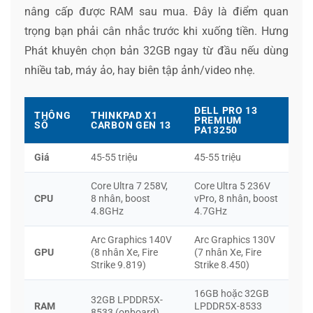
nâng cấp được RAM sau mua. Đây là điểm quan
trọng bạn phải cân nhắc trước khi xuống tiền. Hưng
Phát khuyên chọn bản 32GB ngay từ đầu nếu dùng
nhiều tab, máy ảo, hay biên tập ảnh/video nhẹ.
DELL PRO 13
THÔNG
THINKPAD X1
PREMIUM
SỐ
CARBON GEN 13
PA13250
Giá
45-55 triệu
45-55 triệu
Core Ultra 7 258V,
Core Ultra 5 236V
CPU
8 nhân, boost
vPro, 8 nhân, boost
4.8GHz
4.7GHz
Arc Graphics 140V
Arc Graphics 130V
GPU
(8 nhân Xe, Fire
(7 nhân Xe, Fire
Strike 9.819)
Strike 8.450)
16GB hoặc 32GB
32GB LPDDR5X-
RAM
LPDDR5X-8533
8533 (onboard)