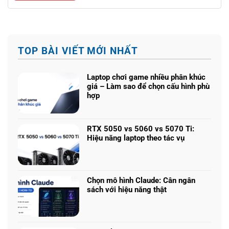
TOP BÀI VIẾT MỚI NHẤT
Laptop chơi game nhiều phân khúc
giá – Làm sao để chọn cấu hình phù
hợp
Không
có
bình
RTX 5050 vs 5060 vs 5070 Ti:
luận
Hiệu năng laptop theo tác vụ
ở
Không
Laptop
có
chơi
bình
game
luận
nhiều
Chọn mô hình Claude: Cân ngân
ở
phân
sách với hiệu năng thật
RTX
khúc
Không
5050
giá
có
vs
–
bình
5060
Làm
luận