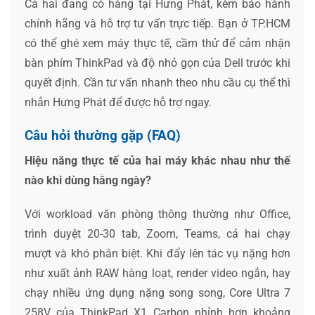
Cả hai đang có hàng tại Hưng Phát, kèm bảo hành
chính hãng và hỗ trợ tư vấn trực tiếp. Bạn ở TP.HCM
có thể ghé xem máy thực tế, cầm thử để cảm nhận
bàn phím ThinkPad và độ nhỏ gọn của Dell trước khi
quyết định. Cần tư vấn nhanh theo nhu cầu cụ thể thì
nhắn Hưng Phát để được hỗ trợ ngay.
Câu hỏi thường gặp (FAQ)
Hiệu năng thực tế của hai máy khác nhau như thế
nào khi dùng hằng ngày?
Với workload văn phòng thông thường như Office,
trình duyệt 20-30 tab, Zoom, Teams, cả hai chạy
mượt và khó phân biệt. Khi đẩy lên tác vụ nặng hơn
như xuất ảnh RAW hàng loạt, render video ngắn, hay
chạy nhiều ứng dụng nặng song song, Core Ultra 7
258V của ThinkPad X1 Carbon nhỉnh hơn khoảng