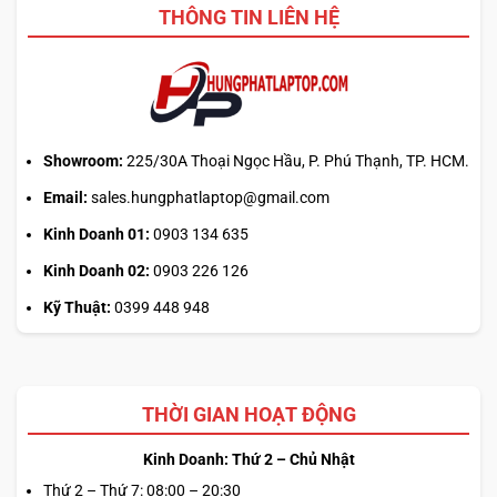
kế
THÔNG TIN LIÊN HỆ
hay
tải
từ
web
chính?
Showroom:
225/30A Thoại Ngọc Hầu, P. Phú Thạnh, TP. HCM.
Email:
sales.hungphatlaptop@gmail.com
Kinh Doanh 01:
0903 134 635
Kinh Doanh 02:
0903 226 126
Kỹ Thuật:
0399 448 948
THỜI GIAN HOẠT ĐỘNG
Kinh Doanh: Thứ 2 – Chủ Nhật
Thứ 2 – Thứ 7: 08:00 – 20:30