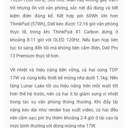
trồ nhưng ổn với văn phòng, sắc nét đủ dùng và tiết
kiệm điện đáng kể. Kết hợp pin 60Wh lớn hơn
ThinkPad (57Wh), Dell kéo được 12-16 giờ văn phòng
thực tế, trong khi ThinkPad X1 Carbon dừng ở
khoảng 8-11 giờ với OLED 120Hz. Nếu bạn họp liên
tục từ sáng đến tối mà không tiện cắm điện, Dell Pro
13 Premium thực tế hơn.
Về nhiệt và hiệu năng bền vững, cả hai cùng TDP
17W và cùng kiểu thiết kế mỏng nhẹ dưới 1.1kg. Nền
tảng Lunar Lake tối ưu hiệu năng trên mỗi watt tốt
hơn thế hệ trước, nên cả hai ít bị giảm xung vì nhiệt
trong tác vụ văn phòng thông thường. Khi đẩy tải
nặng kéo dài như render hay xuất video, cả hai đều
nên cắm sạc; pin trụ thêm khoảng 2-4 giờ ở tải cao là
mức bình thường với dòng mỏng nhẹ 17W.