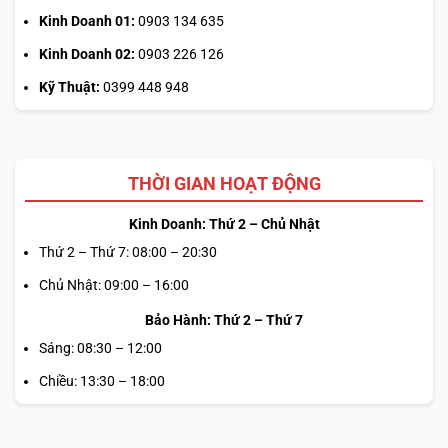
Kinh Doanh 01:
0903 134 635
Kinh Doanh 02:
0903 226 126
Kỹ Thuật:
0399 448 948
TouchPad của
ThinkPad X1 2-in-1 Gen 5
có độ nhạy cao,
hỗ trợ tốt các thao tác cuộn trang, thu phóng hoặc điều
THỜI GIAN HOẠT ĐỘNG
khiển con trỏ mà không cần dùng chuột rời. Đặc biệt,
TrackPoint đặc trưng
của dòng
ThinkPad
vẫn được giữ lại
Kinh Doanh: Thứ 2 – Chủ Nhật
trên mẫu laptop này, giúp người dùng có thể điều khiển con
Thứ 2 – Thứ 7: 08:00 – 20:30
trỏ chính xác mà không cần rời tay khỏi bàn phím. Sự kết
Chủ Nhật: 09:00 – 16:00
hợp giữa
bàn phím cao cấp
,
TouchPad đa điểm
và
Bảo Hành: Thứ 2 – Thứ 7
TrackPoint tiện lợi
tạo nên trải nghiệm nhập liệu chuyên
nghiệp, lý tưởng cho các doanh nhân và chuyên gia cần
Sáng: 08:30 – 12:00
làm việc di động hiệu quả.
Chiều: 13:30 – 18:00
ĐỘ BỀN CHUẨN QUÂN ĐỘI & BẢO MẬT
DỮ LIỆU