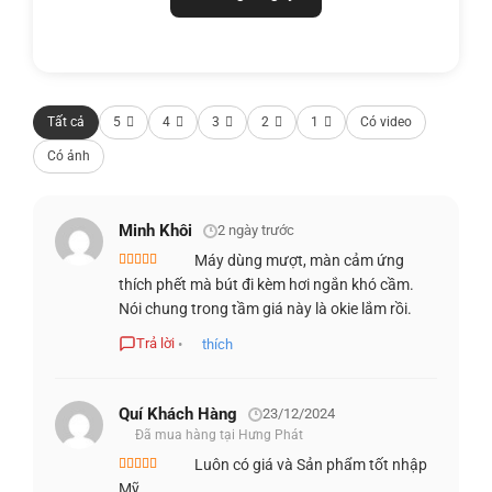
hình
Anti-Glare
chống chói giúp hiển thị rõ nét ngay cả khi
làm việc ngoài trời, trong khi
độ sáng 400 nits
và
dải màu
100% sRGB
mang lại màu sắc chuẩn xác, lý tưởng cho
công việc thiết kế. Công nghệ
Eyesafe®
giúp giảm ánh
sáng xanh, bảo vệ mắt khi sử dụng lâu dài. Thiết kế
gập
Tất cả
5
4
3
2
1
Có video
360 độ
giúp người dùng linh hoạt chuyển đổi giữa chế độ
Có ảnh
laptop và tablet để làm việc và giải trí hiệu quả.
Minh Khôi
2 ngày trước
Máy dùng mượt, màn cảm ứng
Được xếp
thích phết mà bút đi kèm hơi ngắn khó cầm.
hạng
4
5
sao
Nói chung trong tầm giá này là okie lắm rồi.
Trả lời
•
thích
Quí Khách Hàng
23/12/2024
Đã mua hàng tại Hưng Phát
Luôn có giá và Sản phẩm tốt nhập
Được xếp
Mỹ