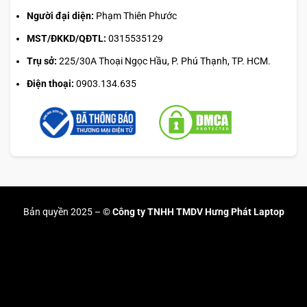
Người đại diện:
Phạm Thiên Phước
MST/ĐKKD/QĐTL:
0315535129
Lenovo đã áp dụng quy trình kiểm tra chất lượng nghiêm
Trụ sở:
225/30A Thoại Ngọc Hầu, P. Phú Thạnh, TP. HCM.
ngặt, kiểm tra khả năng chống bụi, chống sốc và khả năng
Điện thoại:
0903.134.635
chịu lực của máy trong môi trường khắc nghiệt. Điều này
giúp
ThinkPad X1 2-in-1 Gen 5
đạt được độ tin cậy cao,
sẵn sàng đồng hành cùng người dùng trong mọi chuyến
công tác hay các dự án ngoài hiện trường mà không lo
lắng về độ bền.
Không chỉ chú trọng vào độ bền, dòng
laptop doanh nhân
này còn hỗ trợ khả năng bảo trì và nâng cấp dễ dàng. Bố trí
Bản quyền 2025 –
© Công ty TNHH TMDV Hưng Phát Laptop
linh kiện khoa học bên trong giúp người dùng hoặc kỹ
thuật viên thay thế các thành phần như ổ SSD hoặc pin khi
cần thiết. Đây chính là yếu tố giúp
Lenovo ThinkPad X1 2-
in-1 Gen 5
trở thành sự lựa chọn tối ưu cho các chuyên gia
yêu cầu thiết bị có
độ bền cao
và
khả năng bảo trì thuận