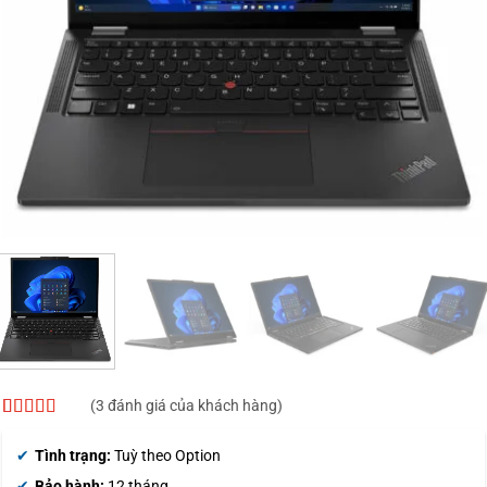
(
3
đánh giá của khách hàng)
4.67
3
trên 5
dựa trên
Tình trạng:
Tuỳ theo Option
đánh giá
Bảo hành:
12 tháng