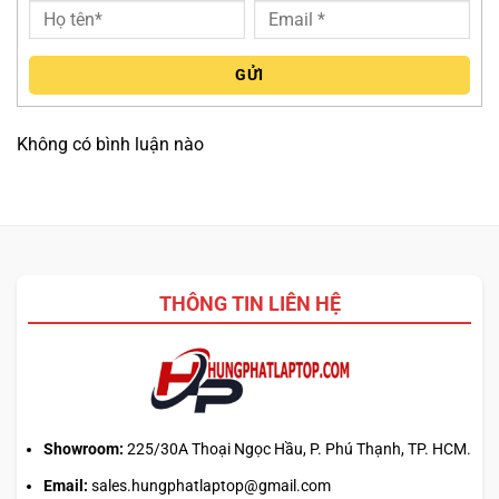
BÀN PHÍM VÀ TOUCHPAD TRÊN
THINKPAD X1 2-IN-1 GEN 5
GỬI
Bàn phím trên
ThinkPad X1 2-in-1 Gen 5
được thiết kế
theo chuẩn
công thái học
, đảm bảo trải nghiệm gõ thoải
Không có bình luận nào
mái và chính xác ngay cả khi làm việc liên tục trong thời
gian dài. Hành trình phím hợp lý kết hợp với phản hồi nhạy
giúp người dùng soạn thảo văn bản dễ dàng và hạn chế
tình trạng mỏi tay. Bên cạnh đó,
đèn nền backlight
hỗ trợ
làm việc trong môi trường thiếu sáng, giúp bạn duy trì năng
suất trong mọi điều kiện ánh sáng.
THÔNG TIN LIÊN HỆ
Showroom:
225/30A Thoại Ngọc Hầu, P. Phú Thạnh, TP. HCM.
Email:
sales.hungphatlaptop@gmail.com