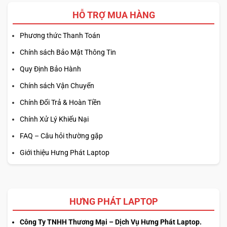
HỖ TRỢ MUA HÀNG
Được thiết kế theo
chuẩn quân đội MIL-STD 810H
,
Lenovo
Phương thức Thanh Toán
ThinkPad X1 2-in-1 Gen 5
đảm bảo khả năng vận hành ổn
Chính sách Bảo Mật Thông Tin
định trong nhiều điều kiện môi trường khác nhau như nhiệt
độ cao, độ ẩm lớn hoặc va chạm vật lý. Hệ thống khung
Quy Định Bảo Hành
máy được chế tạo chắc chắn, giúp bảo vệ linh kiện bên
Chính sách Vận Chuyển
trong khi di chuyển thường xuyên, phù hợp với nhu cầu
Chính Đổi Trả & Hoàn Tiền
công việc di động chuyên nghiệp.
Chính Xử Lý Khiếu Nại
FAQ – Câu hỏi thường gặp
Giới thiệu Hưng Phát Laptop
HƯNG PHÁT LAPTOP
Công Ty TNHH Thương Mại – Dịch Vụ Hưng Phát Laptop.