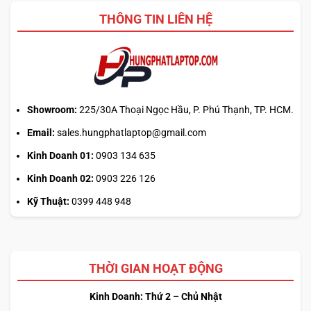
Update
kế
THÔNG TIN LIÊN HỆ
hay
tải
từ
web
chính?
Showroom:
225/30A Thoại Ngọc Hầu, P. Phú Thạnh, TP. HCM.
Email:
sales.hungphatlaptop@gmail.com
Kinh Doanh 01:
0903 134 635
Kinh Doanh 02:
0903 226 126
Kỹ Thuật:
0399 448 948
THỜI GIAN HOẠT ĐỘNG
Kinh Doanh: Thứ 2 – Chủ Nhật