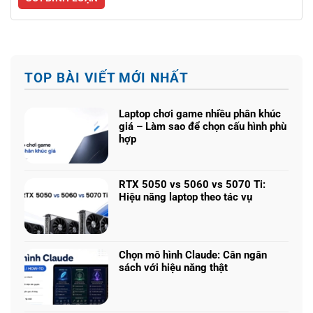
TOP BÀI VIẾT MỚI NHẤT
Laptop chơi game nhiều phân khúc
giá – Làm sao để chọn cấu hình phù
hợp
Không
có
bình
RTX 5050 vs 5060 vs 5070 Ti:
luận
Hiệu năng laptop theo tác vụ
ở
Không
Laptop
có
chơi
bình
game
luận
nhiều
Chọn mô hình Claude: Cân ngân
ở
phân
sách với hiệu năng thật
RTX
khúc
Không
5050
giá
có
vs
–
bình