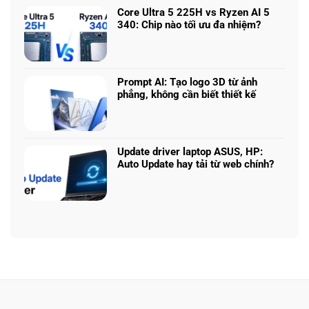
5060
Làm
luận
vs
Core Ultra 5 225H vs Ryzen AI 5
sao
ở
5070
340: Chip nào tối ưu đa nhiệm?
để
Chọn
Ti:
Không
chọn
mô
Hiệu
có
cấu
hình
năng
bình
hình
Claude:
laptop
luận
phù
Cân
Prompt AI: Tạo logo 3D từ ảnh
theo
ở
hợp
ngân
phẳng, không cần biết thiết kế
tác
Core
sách
Không
vụ
Ultra
với
có
5
hiệu
bình
225H
năng
luận
vs
Update driver laptop ASUS, HP:
thật
ở
Ryzen
Auto Update hay tải từ web chính?
Prompt
AI
Không
AI:
5
có
Tạo
340:
bình
logo
Chip
luận
3D
nào
ở
từ
tối
Update
ảnh
ưu
driver
phẳng,
đa
laptop
không
nhiệm?
ASUS,
cần
HP:
biết
Auto
thiết