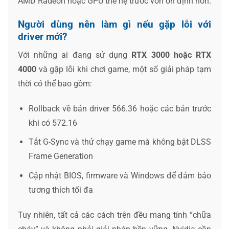
AMD Radeon hoặc GPU thế hệ trước vốn ổn định hơn.
Người dùng nên làm gì nếu gặp lỗi với
driver mới?
Với những ai đang sử dụng
RTX 3000 hoặc RTX
4000
và gặp lỗi khi chơi game, một số giải pháp tạm
thời có thể bao gồm:
Rollback về bản driver 566.36 hoặc các bản trước
khi có 572.16
Tắt G-Sync và thử chạy game mà không bật DLSS
Frame Generation
Cập nhật BIOS, firmware và Windows để đảm bảo
tương thích tối đa
Tuy nhiên, tất cả các cách trên đều mang tính “chữa