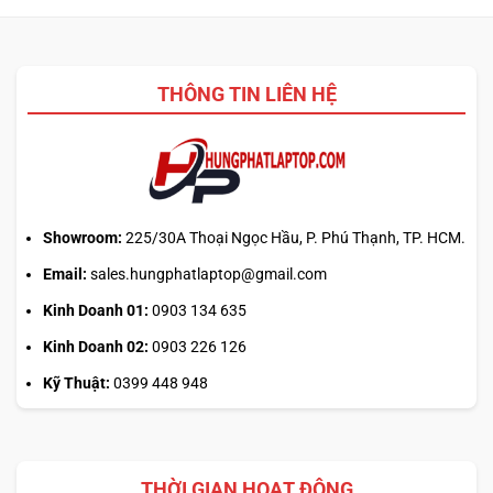
giải
Pro:
nén
mẹo
nào
canh
2026?
giờ
THÔNG TIN LIÊN HỆ
mở
phiên
là
hiểu
sai
cơ
chế
Showroom:
225/30A Thoại Ngọc Hầu, P. Phú Thạnh, TP. HCM.
Email:
sales.hungphatlaptop@gmail.com
Kinh Doanh 01:
0903 134 635
Kinh Doanh 02:
0903 226 126
Kỹ Thuật:
0399 448 948
THỜI GIAN HOẠT ĐỘNG