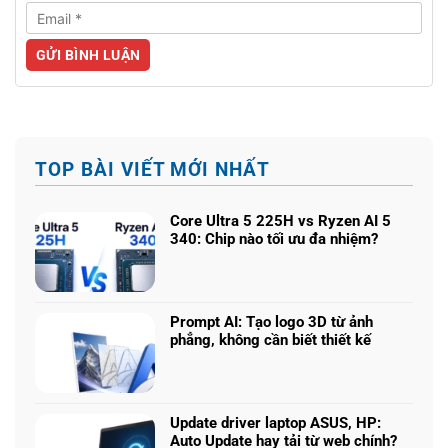
TOP BÀI VIẾT MỚI NHẤT
Core Ultra 5 225H vs Ryzen AI 5
340: Chip nào tối ưu đa nhiệm?
Không
có
bình
luận
Prompt AI: Tạo logo 3D từ ảnh
ở
phẳng, không cần biết thiết kế
Core
Không
Ultra
có
5
bình
225H
luận
vs
Update driver laptop ASUS, HP:
ở
Ryzen
Auto Update hay tải từ web chính?