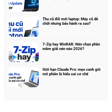
Prompt
AI
Không
AI:
5
có
Tạo
340:
bình
logo
Chip
luận
3D
Thu cũ đổi mới laptop: Máy cũ dễ
nào
ở
từ
chốt nhưng bảo hành ra sao?
tối
Update
ảnh
Không
ưu
driver
phẳng,
có
đa
laptop
không
bình
nhiệm?
ASUS,
cần
luận
HP:
7-Zip hay WinRAR: Nên chọn phần
biết
ở
Auto
mềm giải nén nào 2026?
thiết
Thu
Update
Không
kế
cũ
hay
có
đổi
tải
bình
mới
từ
luận
laptop:
Giới hạn Claude Pro: mẹo canh giờ
web
ở
Máy
mở phiên là hiểu sai cơ chế
chính?
7-
cũ
Không
Zip
dễ
có
hay
chốt
bình
WinRAR:
nhưng
luận
Nên
bảo
ở
chọn
hành
Giới
phần
ra
hạn
mềm
sao?
Claude