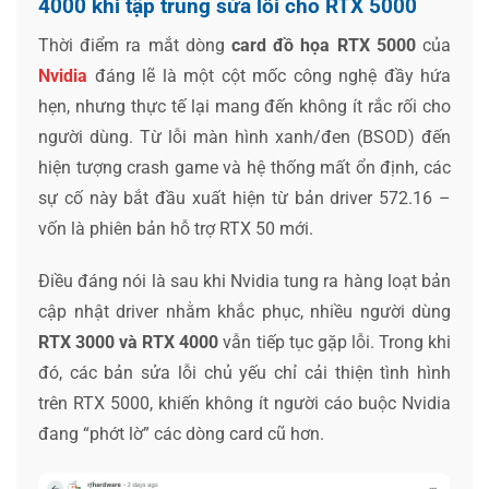
4000 khi tập trung sửa lỗi cho RTX 5000
Thời điểm ra mắt dòng
card đồ họa RTX 5000
của
Nvidia
đáng lẽ là một cột mốc công nghệ đầy hứa
hẹn, nhưng thực tế lại mang đến không ít rắc rối cho
người dùng. Từ lỗi màn hình xanh/đen (BSOD) đến
hiện tượng crash game và hệ thống mất ổn định, các
sự cố này bắt đầu xuất hiện từ bản driver 572.16 –
vốn là phiên bản hỗ trợ RTX 50 mới.
Điều đáng nói là sau khi Nvidia tung ra hàng loạt bản
cập nhật driver nhằm khắc phục, nhiều người dùng
RTX 3000 và RTX 4000
vẫn tiếp tục gặp lỗi. Trong khi
đó, các bản sửa lỗi chủ yếu chỉ cải thiện tình hình
trên RTX 5000, khiến không ít người cáo buộc Nvidia
đang “phớt lờ” các dòng card cũ hơn.