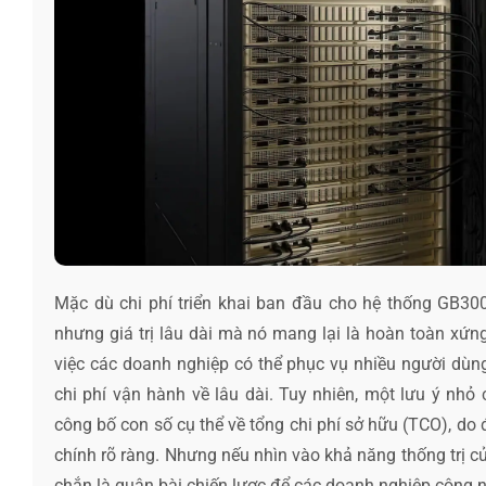
Mặc dù chi phí triển khai ban đầu cho hệ thống GB300
nhưng giá trị lâu dài mà nó mang lại là hoàn toàn xứn
việc các doanh nghiệp có thể phục vụ nhiều người dùng
chi phí vận hành về lâu dài. Tuy nhiên, một lưu ý nhỏ
công bố con số cụ thể về tổng chi phí sở hữu (TCO), do đ
chính rõ ràng. Nhưng nếu nhìn vào khả năng thống trị c
chắn là quân bài chiến lược để các doanh nghiệp công n