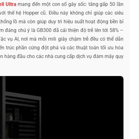
l Ultra
mang đến một con số gây sốc: tăng gấp 50 lần
ới thế hệ Hopper cũ. Điều này không chỉ giúp các siêu
hổng lồ mà còn giúp duy trì hiệu suất hoạt động bền bỉ
m đáng chú ý là GB300 đã cải thiện độ trễ lên tới 58% –
ặc vụ AI, nơi mà mỗi mili giây chậm trễ đều có thể dẫn
iến trúc phần cứng đột phá và các thuật toán tối ưu hóa
họn hàng đầu cho các nhà cung cấp dịch vụ đám mây quy