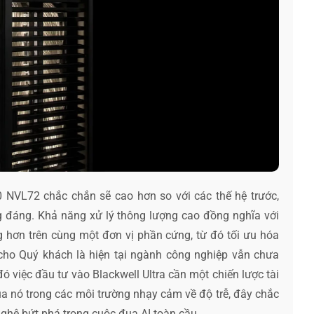
 NVL72 chắc chắn sẽ cao hơn so với các thế hệ trước,
g đáng. Khả năng xử lý thông lượng cao đồng nghĩa với
 hơn trên cùng một đơn vị phần cứng, từ đó tối ưu hóa
 cho Quý khách là hiện tại ngành công nghiệp vẫn chưa
ó việc đầu tư vào Blackwell Ultra cần một chiến lược tài
ủa nó trong các môi trường nhạy cảm về độ trễ, đây chắc
ghệ bứt phá trong cuộc đua AI toàn cầu.