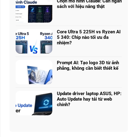
nhiều
Chọn mô hình Claude: Cân ngân
ở
phân
sách với hiệu năng thật
RTX
khúc
Không
5050
giá
có
vs
–
bình
5060
Làm
luận
vs
Core Ultra 5 225H vs Ryzen AI
sao
ở
5070
5 340: Chip nào tối ưu đa
để
Chọn
Ti:
nhiệm?
chọn
mô
Hiệu
Không
cấu
hình
năng
có
hình
Claude:
laptop
bình
phù
Cân
Prompt AI: Tạo logo 3D từ ảnh
theo
luận
hợp
ngân
phẳng, không cần biết thiết kế
tác
ở
sách
Không
vụ
Core
với
có
Ultra
hiệu
bình
5
năng
luận
225H
Update driver laptop ASUS, HP:
thật
ở
vs
Auto Update hay tải từ web
Prompt
Ryzen
chính?
AI:
AI
Không
Tạo
5
có
logo
340:
bình
3D
Chip
luận
từ
nào
ở
ảnh