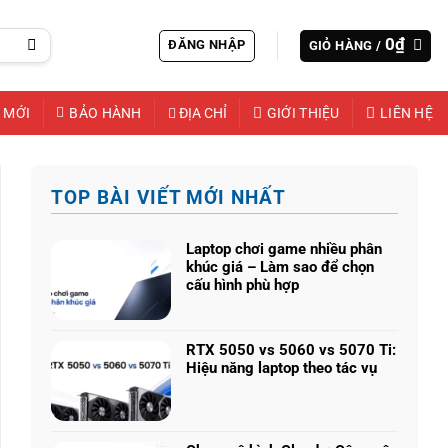
0
₫
ĐĂNG NHẬP
GIỎ HÀNG /
 MỚI
BẢO HÀNH
ĐỊA CHỈ
GIỚI THIỆU
LIÊN HỆ
TOP BÀI VIẾT MỚI NHẤT
Laptop chơi game nhiều phân
khúc giá – Làm sao để chọn
cấu hình phù hợp
Không
có
bình
RTX 5050 vs 5060 vs 5070 Ti:
luận
Hiệu năng laptop theo tác vụ
ở
Không
Laptop
có
chơi
bình
game
luận