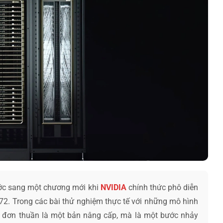
bước sang một chương mới khi
NVIDIA
chính thức phô diễn
2. Trong các bài thử nghiệm thực tế với những mô hình
đơn thuần là một bản nâng cấp, mà là một bước nhảy