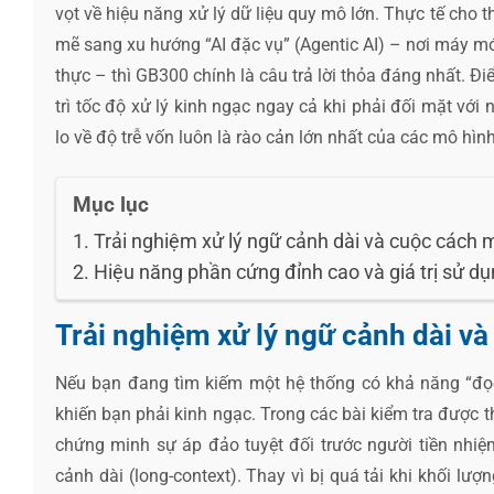
vọt về hiệu năng xử lý dữ liệu quy mô lớn. Thực tế cho
mẽ sang xu hướng “AI đặc vụ” (Agentic AI) – nơi máy móc
thực – thì GB300 chính là câu trả lời thỏa đáng nhất. 
trì tốc độ xử lý kinh ngạc ngay cả khi phải đối mặt với
lo về độ trễ vốn luôn là rào cản lớn nhất của các mô hìn
Mục lục
Trải nghiệm xử lý ngữ cảnh dài và cuộc cách 
Hiệu năng phần cứng đỉnh cao và giá trị sử dụ
Trải nghiệm xử lý ngữ cảnh dài v
Nếu bạn đang tìm kiếm một hệ thống có khả năng “đọc 
khiến bạn phải kinh ngạc. Trong các bài kiểm tra được t
chứng minh sự áp đảo tuyệt đối trước người tiền nhiệm
cảnh dài (long-context). Thay vì bị quá tải khi khối lư