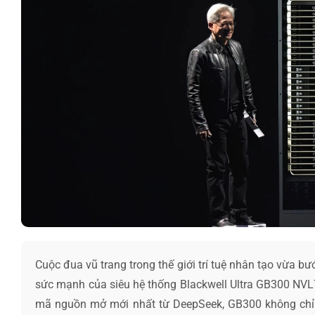
Cuộc đua vũ trang trong thế giới trí tuệ nhân tạo vừa 
sức mạnh của siêu hệ thống Blackwell Ultra GB300 NVL7
mã nguồn mở mới nhất từ DeepSeek, GB300 không chỉ 