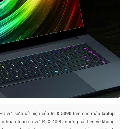
GPU với sự xuất hiện của
RTX 5090
trên các mẫu
laptop
rội hoàn toàn so với RTX 4090, những cải tiến về khung