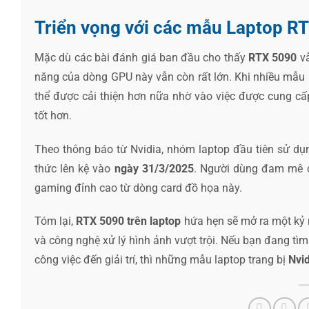
Triển vọng với các mẫu Laptop RT
Mặc dù các bài đánh giá ban đầu cho thấy
RTX 5090
vẫ
năng của dòng GPU này vẫn còn rất lớn. Khi nhiều mẫu
thể được cải thiện hơn nữa nhờ vào việc được cung cấ
tốt hơn.
Theo thông báo từ Nvidia, nhóm laptop đầu tiên sử d
thức lên kệ vào
ngày 31/3/2025
. Người dùng đam mê c
gaming đỉnh cao từ dòng card đồ họa này.
Tóm lại,
RTX 5090 trên laptop
hứa hẹn sẽ mở ra một kỷ
và công nghệ xử lý hình ảnh vượt trội. Nếu bạn đang tì
công việc đến giải trí, thì những mẫu laptop trang bị
Nvi