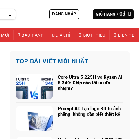
0
₫
ĐĂNG NHẬP
GIỎ HÀNG /
 MỚI
BẢO HÀNH
ĐỊA CHỈ
GIỚI THIỆU
LIÊN HỆ
TOP BÀI VIẾT MỚI NHẤT
Core Ultra 5 225H vs Ryzen AI
5 340: Chip nào tối ưu đa
nhiệm?
Không
có
bình
Prompt AI: Tạo logo 3D từ ảnh
luận
phẳng, không cần biết thiết kế
ở
Không
Core
có
Ultra
bình
5
luận