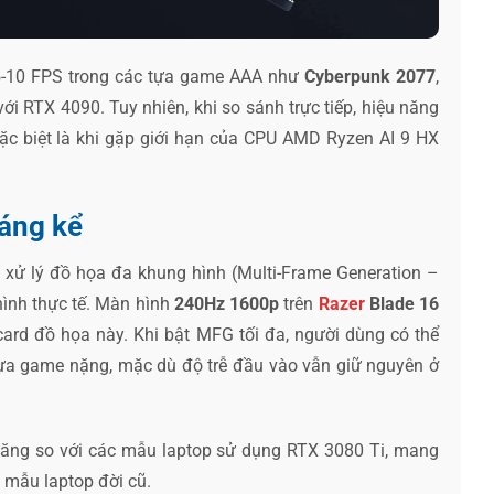
 5-10 FPS trong các tựa game AAA như
Cyberpunk 2077
,
ới RTX 4090. Tuy nhiên, khi so sánh trực tiếp, hiệu năng
ặc biệt là khi gặp giới hạn của CPU AMD Ryzen AI 9 HX
đáng kể
 xử lý đồ họa đa khung hình (Multi-Frame Generation –
hình thực tế. Màn hình
240Hz 1600p
trên
Razer
Blade 16
card đồ họa này. Khi bật MFG tối đa, người dùng có thể
ựa game nặng, mặc dù độ trễ đầu vào vẫn giữ nguyên ở
năng so với các mẫu laptop sử dụng RTX 3080 Ti, mang
 mẫu laptop đời cũ.