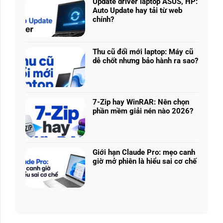
225H
Update driver laptop ASUS, HP:
ở
vs
Auto Update hay tải từ web
Prompt
Ryzen
chính?
AI:
AI
Không
Tạo
5
có
logo
340:
bình
3D
Thu cũ đổi mới laptop: Máy cũ
Chip
luận
từ
dễ chốt nhưng bảo hành ra sao?
nào
ở
ảnh
Không
tối
Update
phẳng,
có
ưu
driver
không
bình
đa
laptop
cần
luận
nhiệm?
ASUS,
7-Zip hay WinRAR: Nên chọn
biết
ở
HP:
phần mềm giải nén nào 2026?
thiết
Thu
Auto
Không
kế
cũ
Update
có
đổi
hay
bình
mới
tải
luận
laptop:
Giới hạn Claude Pro: mẹo canh
từ
ở
Máy
giờ mở phiên là hiểu sai cơ chế
web
7-
cũ
Không
chính?
Zip
dễ
có
hay
chốt
bình
WinRAR:
nhưng
luận
Nên
bảo
ở
chọn
hành
Giới
phần