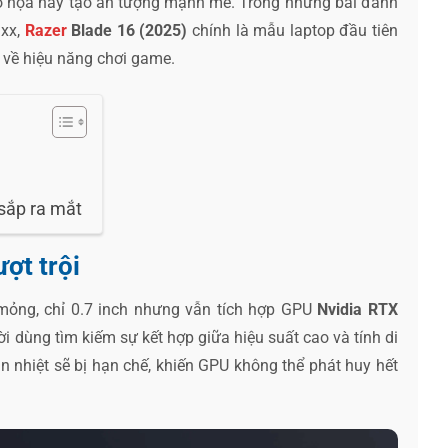
ồ họa này tạo ấn tượng mạnh mẽ. Trong những bài đánh
uxx,
Razer
Blade 16 (2025)
chính là mẫu laptop đầu tiên
ực về hiệu năng chơi game.
sắp ra mắt
ợt trội
 mỏng, chỉ 0.7 inch nhưng vẫn tích hợp GPU
Nvidia RTX
 dùng tìm kiếm sự kết hợp giữa hiệu suất cao và tính di
n nhiệt sẽ bị hạn chế, khiến GPU không thể phát huy hết