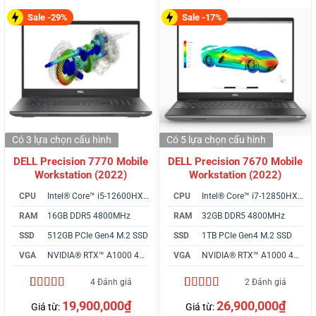
Sale -29%
Sale -17%
Có 3 lựa chọn
cấu hình
Có 5 lựa chọn
cấu hình
DELL Precision 7770 Mobile
DELL Precision 7670 Mobile
Workstation (2022)
Workstation (2022)
CPU
Intel® Core™ i5-12600HX vPro
CPU
Intel® Core™ i7-12850HX vPro
RAM
16GB DDR5 4800MHz
RAM
32GB DDR5 4800MHz
SSD
512GB PCIe Gen4 M.2 SSD
SSD
1TB PCIe Gen4 M.2 SSD
VGA
NVIDIA® RTX™ A1000 4GB GDDR6
VGA
NVIDIA® RTX™ A1000 4GB
4 Đánh giá
2 Đánh giá
4.75
4
trên 5
5.00
2
trên 5
19,900,000
₫
26,900,000
₫
Giá từ:
Giá từ:
dựa trên
dựa trên