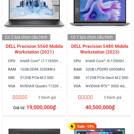
Có 2 lựa chọn
cấu hình
Có 1 lựa chọn
cấu hình
DELL Precision 5560 Mobile
DELL Precision 5480 Mobile
Workstation (2021)
Workstation (2023)
CPU
Intel® Core™ i7-11850H vPro
CPU
Intel® Core™ i9-13900H vPro
RAM
16GB DDR4 3200MHz
RAM
32GB LPDDR5 6000MHz
SSD
512GB PCIe M.2 SSD
SSD
512GB PCIe Gen4 M.2 SSD
VGA
NVIDIA® Quadro T1200 4GB
VGA
NVIDIA® RTX™ 3000 Ada 8GB
3 Đánh giá
3 Đánh giá
5.00
3
trên 5
4.33
3
trên 5
19,000,000
₫
40,500,000
₫
Giá từ:
dựa trên
dựa trên
đánh giá
đánh giá
Sale -13%