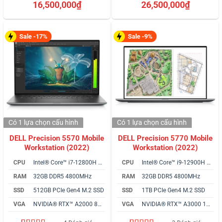
4.67
3
trên 5
5.00
3
trên 5
16,500,000
₫
26,500,000
₫
dựa trên
dựa trên
đánh giá
đánh giá
Sale -17%
Sale -9%
Có 1 lựa chọn
cấu hình
Có 1 lựa chọn
cấu hình
DELL Precision 5570 Mobile
DELL Precision 5770 Mobile
Workstation (2022)
Workstation (2022)
CPU
Intel® Core™ i7-12800H vPro
CPU
Intel® Core™ i9-12900H vPro
RAM
32GB DDR5 4800MHz
RAM
32GB DDR5 4800MHz
SSD
512GB PCIe Gen4 M.2 SSD
SSD
1TB PCIe Gen4 M.2 SSD
VGA
NVIDIA® RTX™ A2000 8GB
VGA
NVIDIA® RTX™ A3000 12GB GDDR6