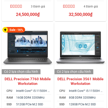
3 Đánh giá
4 Đánh giá
5.00
3
trên 5
4.50
4
trên 5
24,500,000
₫
32,500,000
₫
dựa trên
dựa trên
đánh giá
đánh giá
Sale -16%
Có 2 lựa chọn
cấu hình
Có 2 lựa chọn
cấu hình
DELL Precision 7760 Mobile
DELL Precision 3561 Mobile
Workstation
Workstation
CPU
Intel® Core™ i5-11500H vPro
CPU
Intel® Core™ i5-11500H vPro
RAM
16GB DDR4 3200MHz
RAM
8GB DDR4 3200MHz
SSD
512GB PCIe M.2 SSD
SSD
128GB PCIe M.2 SSD