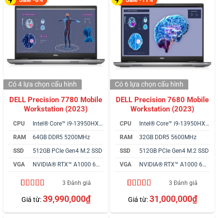
Có 4 lựa chọn
cấu hình
Có 6 lựa chọn
cấu hình
DELL Precision 7780 Mobile
DELL Precision 7680 Mobile
Workstation (2023)
Workstation (2023)
CPU
Intel® Core™ i9-13950HX vPro
CPU
Intel® Core™ i9-13950HX vPro
RAM
64GB DDR5 5200MHz
RAM
32GB DDR5 5600MHz
SSD
512GB PCIe Gen4 M.2 SSD
SSD
512GB PCIe Gen4 M.2 SSD
VGA
NVIDIA® RTX™ A1000 6GB
VGA
NVIDIA® RTX™ A1000 6GB
3 Đánh giá
3 Đánh giá
5.00
3
trên 5
5.00
3
trên 5
39,990,000
₫
31,000,000
₫
Giá từ:
Giá từ:
dựa trên
dựa trên
đánh giá
đánh giá