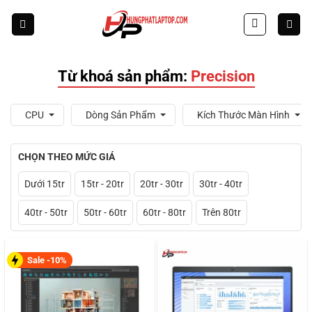
Skip
to
content
Từ khoá sản phẩm:
Precision
CPU
Dòng Sản Phẩm
Kích Thước Màn Hình
CHỌN THEO MỨC GIÁ
Dưới 15tr
15tr - 20tr
20tr - 30tr
30tr - 40tr
40tr - 50tr
50tr - 60tr
60tr - 80tr
Trên 80tr
Sale -10%