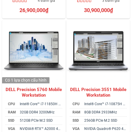
4 Đánh giá
3 Đánh giá
4.75
4
trên 5
4.67
3
trên 5
26,900,000
₫
30,900,000
₫
dựa trên
dựa trên
đánh giá
đánh giá
Có 1 lựa chọn
cấu hình
DELL Precision 5760 Mobile
DELL Precision 3551 Mobile
Workstation
Workstation
CPU
Intel® Core™ i7-11850H vPro
CPU
Intel® Core™ i7-10875H vPro
RAM
32GB DDR4 3200MHz
RAM
8GB DDR4 2933MHz
SSD
512GB PCIe M.2 SSD
SSD
256GB PCIe M.2 SSD
VGA
NVIDIA® RTX™ A2000 4GB
VGA
NVIDIA Quadro® P620 4GB