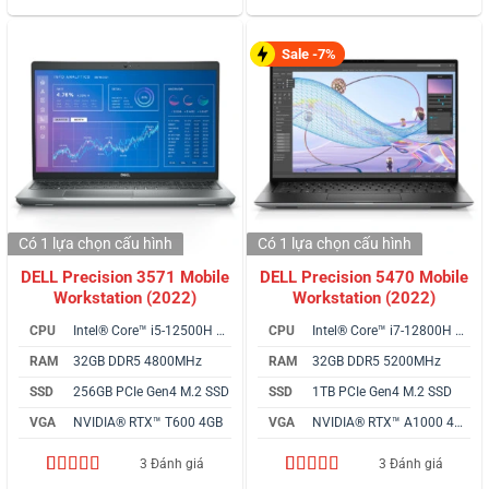
đánh giá
đánh giá
Sale -7%
Có 1 lựa chọn
cấu hình
Có 1 lựa chọn
cấu hình
DELL Precision 3571 Mobile
DELL Precision 5470 Mobile
Workstation (2022)
Workstation (2022)
CPU
Intel® Core™ i5-12500H vPro
CPU
Intel® Core™ i7-12800H vPro
RAM
32GB DDR5 4800MHz
RAM
32GB DDR5 5200MHz
SSD
256GB PCIe Gen4 M.2 SSD
SSD
1TB PCIe Gen4 M.2 SSD
VGA
NVIDIA® RTX™ T600 4GB
VGA
NVIDIA® RTX™ A1000 4GB
3 Đánh giá
3 Đánh giá