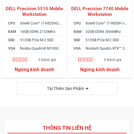
DELL Precision 5510 Mobile
DELL Precision 7740 Mobile
Workstation
Workstation
CPU
Intel® Core™ i7-6820HQ vPro
CPU
Intel® Core™ i7-9850H vPro
RAM
16GB DDR4 2133MHz
RAM
32GB DDR4 2666MHz
SSD
512GB PCIe M.2 SSD
SSD
512GB PCIe M.2 SSD
VGA
Nvidia Quadro® M1000M 2GB
VGA
Nvidia® Quadro RTX™ 3000 6GB
3 Đánh giá
4 Đánh giá
4.67
3
trên 5
4.25
4
trên 5
dựa trên
dựa trên
đánh giá
đánh giá
Tải Thêm Sản Phẩm
THÔNG TIN LIÊN HỆ