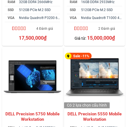
RAM
32GB DDR4 2666MHz
RAM
16GB DDR4 2933MHz
SSD
512GB PCIe M.2 SSD
SSD
512GB PCIe M.2 SSD
VGA
Nvidia Quadro® P3200 6GB
VGA
Nvidia Quadro® T1000 4GB
4 Đánh giá
2 Đánh giá
4.75
4
trên 5
5.00
2
trên 5
17,500,000
₫
15,000,000
₫
Giá từ:
dựa trên
dựa trên
đánh giá
đánh giá
Sale -11%
Có 2 lựa chọn
cấu hình
DELL Precision 5750 Mobile
DELL Precision 5550 Mobile
Workstation
Workstation