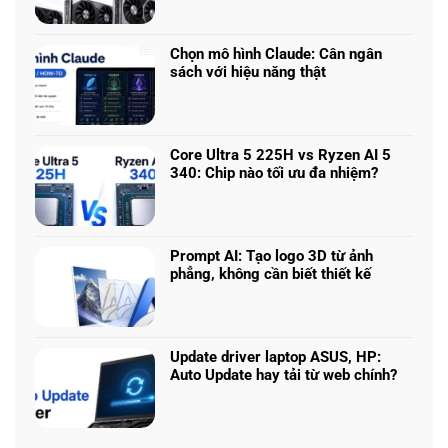
Laptop
có
chơi
bình
game
luận
nhiều
Chọn mô hình Claude: Cân ngân
ở
phân
sách với hiệu năng thật
RTX
khúc
Không
5050
giá
có
vs
–
bình
5060
Làm
luận
vs
Core Ultra 5 225H vs Ryzen AI 5
sao
ở
5070
340: Chip nào tối ưu đa nhiệm?
để
Chọn
Ti:
Không
chọn
mô
Hiệu
có
cấu
hình
năng
bình
hình
Claude:
laptop
luận
phù
Cân
Prompt AI: Tạo logo 3D từ ảnh
theo
ở
hợp
ngân
phẳng, không cần biết thiết kế
tác
Core
sách
Không
vụ
Ultra
với
có
5
hiệu
bình
225H
năng
luận
vs
Update driver laptop ASUS, HP:
thật
ở
Ryzen
Auto Update hay tải từ web chính?
Prompt
AI
Không
AI:
5
có
Tạo
340:
bình
logo
Chip