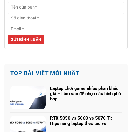
TOP BÀI VIẾT MỚI NHẤT
Laptop chơi game nhiều phân khúc
giá – Làm sao để chọn cấu hình phù
hợp
Không
có
bình
RTX 5050 vs 5060 vs 5070 Ti:
luận
Hiệu năng laptop theo tác vụ
ở
Không