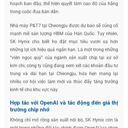
hoạch ban đầu, thể hiện quyết tâm cao độ của hãng
trong cuộc đua bán dẫn.
Nhà máy P&T7 tại Cheongju được dự báo sẽ củng cố
mạnh mẽ sản lượng HBM của Hàn Quốc. Tuy nhiên,
SK Hynix cho biết họ đặt mục tiêu vươn xa hơn
những lợi ích hiệu quả ngắn hạn. Là một trong những
“viên ngọc quý” của ngành sản xuất chip tại xứ sở
kim chi, công ty cũng đang xem xét các khoản đầu tư
trung và dài hạn tại Cheongju, hứa hẹn mang lại
nhiều cơ hội việc làm mới và thúc đẩy tăng trưởng
kinh tế cho khu vực này.
Hợp tác với OpenAI và tác động đến giá thị
trường chip nhớ
Không chỉ mở rộng sản xuất nội bộ, SK Hynix còn là
một trong những đối tác chính được OpenAI lựa chọn