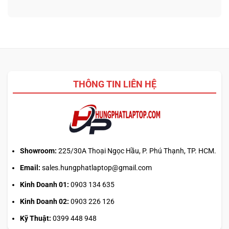
luận
3D
nào
ở
từ
tối
Update
ảnh
ưu
driver
phẳng,
đa
laptop
không
nhiệm?
ASUS,
cần
HP:
biết
Auto
thiết
Update
kế
THÔNG TIN LIÊN HỆ
hay
tải
từ
web
chính?
Showroom:
225/30A Thoại Ngọc Hầu, P. Phú Thạnh, TP. HCM.
Email:
sales.hungphatlaptop@gmail.com
Kinh Doanh 01:
0903 134 635
Kinh Doanh 02:
0903 226 126
Kỹ Thuật:
0399 448 948