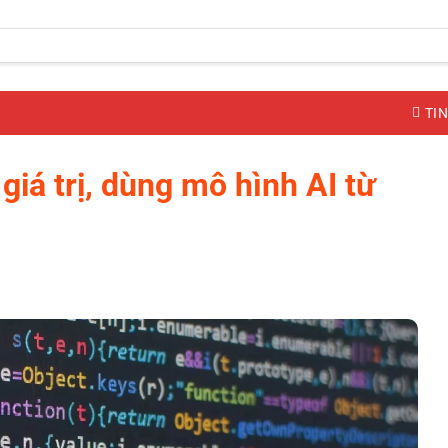
TIN
giá trị, dùng mô hình AI từ