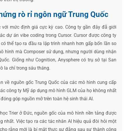
hứng rò rỉ ngôn ngữ Trung Quốc
c với mức định giá cực kỳ cao. Công ty gần đây đã giới
ác dự án vibe coding trong Cursor. Cursor được công ty
có thể tạo ra đầu ra lập trình nhanh hơn gấp bốn lần so
ộ mô hình mà Composer sử dụng, nhưng người dùng nhận
Quốc. Giống như Cognition, Anysphere có trụ sở tại San
ô la chỉ trong sáu tháng.
uận về nguồn gốc Trung Quốc của các mô hình cung cấp
 các công ty Mỹ áp dụng mô hình GLM của họ không nhất
sự đóng góp nguồn mở trên toàn hệ sinh thái AI.
i học Trier ở Đức, nguồn gốc của mô hình nền tảng được
 nhất. Việc tạo ra các tác nhân AI hiệu quả đòi hỏi một
g cho rằng mới là bí mật thực sự đằng sau sự thành công