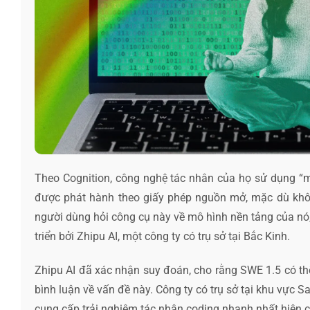
Theo Cognition, công nghệ tác nhân của họ sử dụng “m
được phát hành theo giấy phép nguồn mở, mặc dù không
người dùng hỏi công cụ này về mô hình nền tảng của n
triển bởi Zhipu AI, một công ty có trụ sở tại Bắc Kinh.
Zhipu AI đã xác nhận suy đoán, cho rằng SWE 1.5 có th
bình luận về vấn đề này. Công ty có trụ sở tại khu vực Sa
cung cấp trải nghiệm tác nhân coding nhanh nhất hiện có