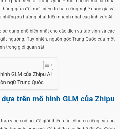
được phát triển tại Trung Quốc – một chi tiết mà các nhà
 thẳng giữa đổi mới, niềm tự hào công nghệ quốc gia và
 những xu hướng phát triển nhanh nhất của lĩnh vực AI.
 sử dụng phổ biến nhất cho các dịch vụ tạo sinh và các
 ngất ngưởng. Tuy nhiên, nguồn gốc Trung Quốc của một
h trong giới quan sát.
 hình GLM của Zhipu AI
gôn ngữ Trung Quốc
ờ dựa trên mô hình GLM của Zhipu
trào vibe coding, đã giới thiệu các công cụ riêng của họ
hân (agentic process). Cả hai đều tuyên bố đã đạt được