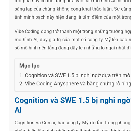
đột phá này có thể đang dựa vào các mô hình AI cốt lõi 
sáng lập của chúng không công khai thảo luận. Sự căng
tính minh bạch này hiện đang là tâm điểm của một trong
Vibe Coding đang trở thành một trong những trường hợp
mô hình AI, đẩy giá trị của một số công ty Mỹ lên cao
số mô hình nền tảng đang dấy lên những lo ngại nhất địn
Mục lục
Cognition và SWE 1.5 bị nghi ngờ dựa trên mô
Vibe Coding Anysphere và bằng chứng rò rỉ n
Cognition và SWE 1.5 bị nghi ng
AI
Cognition và Cursor, hai công ty Mỹ đi đầu trong phong 
nhằm biến lập trình phần mềm thành một quy trình tác n