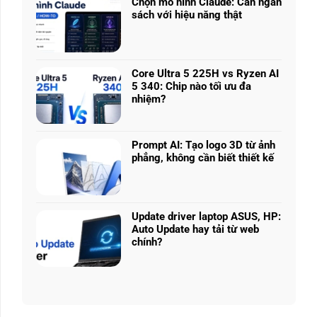
nhiều
Chọn mô hình Claude: Cân ngân
ở
phân
sách với hiệu năng thật
RTX
khúc
Không
5050
giá
có
vs
–
bình
5060
Làm
luận
vs
Core Ultra 5 225H vs Ryzen AI
sao
ở
5070
5 340: Chip nào tối ưu đa
để
Chọn
Ti:
nhiệm?
chọn
mô
Hiệu
Không
cấu
hình
năng
có
hình
Claude:
laptop
bình
phù
Cân
Prompt AI: Tạo logo 3D từ ảnh
theo
luận
hợp
ngân
phẳng, không cần biết thiết kế
tác
ở
sách
Không
vụ
Core
với
có
Ultra
hiệu
bình
5
năng
luận
225H
Update driver laptop ASUS, HP:
thật
ở
vs
Auto Update hay tải từ web
Prompt
Ryzen
chính?
AI:
AI
Không
Tạo
5
có
logo
340:
bình
3D
Chip
luận
từ
nào
ở
ảnh