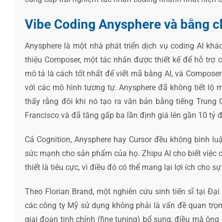
Vibe Coding Anysphere và bằng c
Anysphere là một nhà phát triển dịch vụ coding AI khá
thiệu Composer, một tác nhân được thiết kế để hỗ trợ c
mô tả là cách tốt nhất để viết mã bằng AI, và Composer 
với các mô hình tương tự. Anysphere đã không tiết l
thấy rằng đôi khi nó tạo ra văn bản bằng tiếng Trung 
Francisco và đã tăng gấp ba lần định giá lên gần 10 tỷ đ
Cả Cognition, Anysphere hay Cursor đều không bình l
sức mạnh cho sản phẩm của họ. Zhipu AI cho biết việc
thiết là tiêu cực, vì điều đó có thể mang lại lợi ích cho 
Theo Florian Brand, một nghiên cứu sinh tiến sĩ tại Đạ
các công ty Mỹ sử dụng không phải là vấn đề quan trọng
giai đoạn tinh chỉnh (fine tuning) bổ sung, điều mà ôn