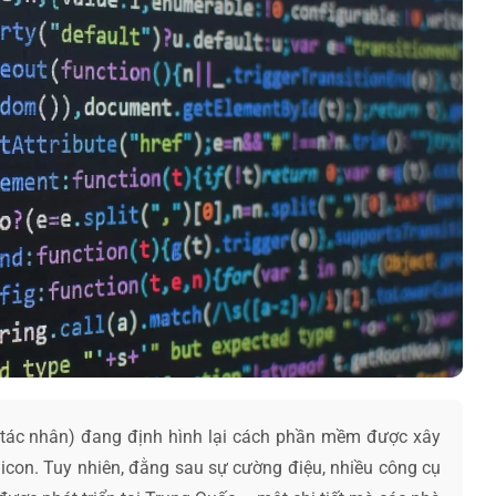
 tác nhân) đang định hình lại cách phần mềm được xây
licon. Tuy nhiên, đằng sau sự cường điệu, nhiều công cụ