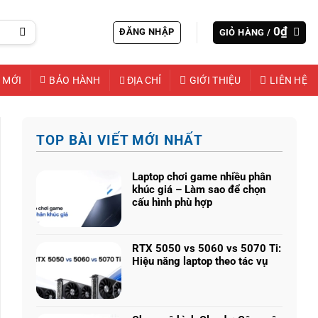
0
₫
ĐĂNG NHẬP
GIỎ HÀNG /
 MỚI
BẢO HÀNH
ĐỊA CHỈ
GIỚI THIỆU
LIÊN HỆ
TOP BÀI VIẾT MỚI NHẤT
Laptop chơi game nhiều phân
khúc giá – Làm sao để chọn
cấu hình phù hợp
Không
có
bình
RTX 5050 vs 5060 vs 5070 Ti:
luận
Hiệu năng laptop theo tác vụ
ở
Không
Laptop
có
chơi
bình
game
luận