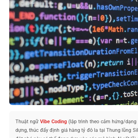
Thuật ngữ
Vibe Coding
(lập trình theo cảm hứng/dạng
dựng, thúc đẩy định giá hàng tỷ đô la tại Thung lũng Si