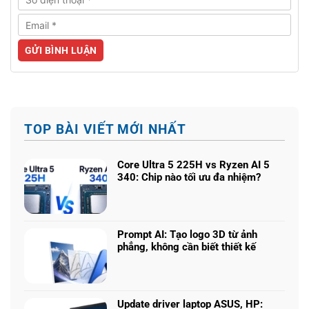
TOP BÀI VIẾT MỚI NHẤT
Core Ultra 5 225H vs Ryzen AI 5
340: Chip nào tối ưu đa nhiệm?
Không
có
bình
luận
Prompt AI: Tạo logo 3D từ ảnh
ở
phẳng, không cần biết thiết kế
Core
Không
Ultra
có
5
bình
225H
luận
vs
Update driver laptop ASUS, HP: