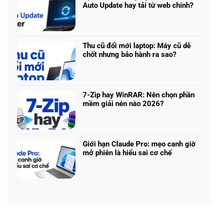
ở
Ryzen
Auto Update hay tải từ web chính?
Prompt
AI
Không
AI:
5
có
Tạo
340:
bình
logo
Chip
luận
3D
Thu cũ đổi mới laptop: Máy cũ dễ
nào
ở
từ
chốt nhưng bảo hành ra sao?
tối
Update
ảnh
Không
ưu
driver
phẳng,
có
đa
laptop
không
bình
nhiệm?
ASUS,
cần
luận
HP:
7-Zip hay WinRAR: Nên chọn phần
biết
ở
Auto
mềm giải nén nào 2026?
thiết
Thu
Update
Không
kế
cũ
hay
có
đổi
tải
bình
mới
từ
luận
laptop:
Giới hạn Claude Pro: mẹo canh giờ
web
ở
Máy
mở phiên là hiểu sai cơ chế
chính?
7-
cũ
Không
Zip
dễ
có
hay
chốt
bình
WinRAR:
nhưng
luận
Nên
bảo
ở
chọn
hành
Giới
phần
ra
hạn