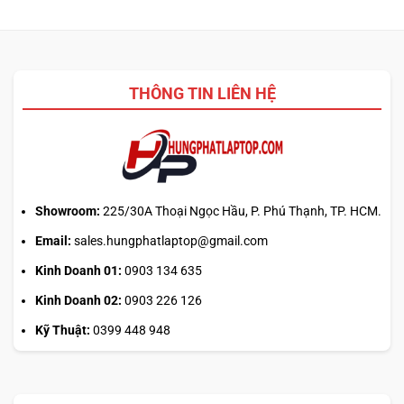
mềm
sao?
Claude
giải
Pro:
nén
mẹo
nào
canh
2026?
giờ
THÔNG TIN LIÊN HỆ
mở
phiên
là
hiểu
sai
cơ
chế
Showroom:
225/30A Thoại Ngọc Hầu, P. Phú Thạnh, TP. HCM.
Email:
sales.hungphatlaptop@gmail.com
Kinh Doanh 01:
0903 134 635
Kinh Doanh 02:
0903 226 126
Kỹ Thuật:
0399 448 948