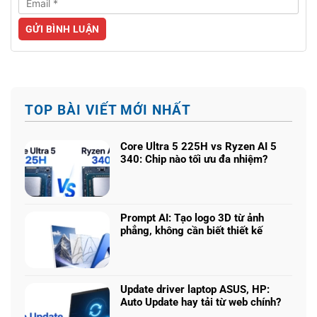
TOP BÀI VIẾT MỚI NHẤT
Core Ultra 5 225H vs Ryzen AI 5
340: Chip nào tối ưu đa nhiệm?
Không
có
bình
luận
Prompt AI: Tạo logo 3D từ ảnh
ở
phẳng, không cần biết thiết kế
Core
Không
Ultra
có
5
bình
225H
luận
vs
Update driver laptop ASUS, HP:
ở
Ryzen
Auto Update hay tải từ web chính?
Prompt
AI