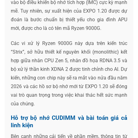
vào bộ điều khiển bộ nhớ tích hợp (IMC) cực kỳ mạnh
mẽ. Tuy nhiên, sự xuất hiện của EXPO 1.20 được dự
đoán là bước chuẩn bị thiết yếu cho gia đình APU
mới, được cho là có tên mã Ryzen 9000G.
Các vi xử lý Ryzen 9000G này dựa trên kiến trúc
“Strix”, sở hữu thiết kế nguyên khối (monolithic) kết
hợp giữa nhân CPU Zen 5, nhân đồ họa RDNA 3.5 và
bộ xử lý thần kinh XDNA 2 được tinh chỉnh cho AI. Dự
kiến, những con chip này sẽ ra mắt vào nửa đầu năm
2026 và các hồ sơ bộ nhớ mới từ EXPO 1.20 sẽ đóng
vai trò quan trọng trong việc khai thác hết sức mạnh
của chúng.
Hỗ trợ bộ nhớ CUDIMM và bài toán giá cả
linh kiện
Bên cạnh những cải tiến về phần mềm, thông tin từ