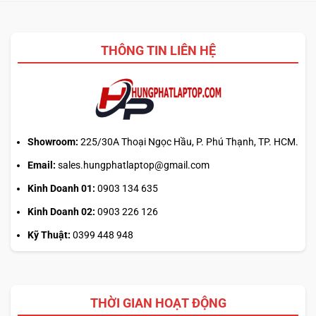
Pro:
nén
mẹo
nào
canh
2026?
giờ
THÔNG TIN LIÊN HỆ
mở
phiên
là
hiểu
sai
cơ
chế
Showroom:
225/30A Thoại Ngọc Hầu, P. Phú Thạnh, TP. HCM.
Email:
sales.hungphatlaptop@gmail.com
Kinh Doanh 01:
0903 134 635
Kinh Doanh 02:
0903 226 126
Kỹ Thuật:
0399 448 948
THỜI GIAN HOẠT ĐỘNG