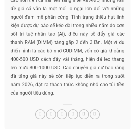
cao hơn trên cả hai nền tảng Intel và AMD, nhưng vấn
đề giá cả vẫn là một mối lo ngại lớn đối với những
người đam mê phần cứng. Tình trạng thiếu hụt linh
kiện được dự báo sẽ kéo dài trong nhiều năm do cơn
sốt trí tuệ nhân tạo (AI), điều này sẽ đẩy giá các
thanh RAM (DIMM) tăng gấp 2 đến 3 lần. Một ví dụ
điển hình là các bộ nhớ CUDIMM, vốn có giá khoảng
400-500 USD cách đây vài tháng, hiện đã leo thang
lên mức 800-1000 USD. Các chuyên gia dự báo rằng
đà tăng giá này sẽ còn tiếp tục diễn ra trong suốt
năm 2026, đặt ra thách thức không nhỏ cho túi tiền
của người tiêu dùng.