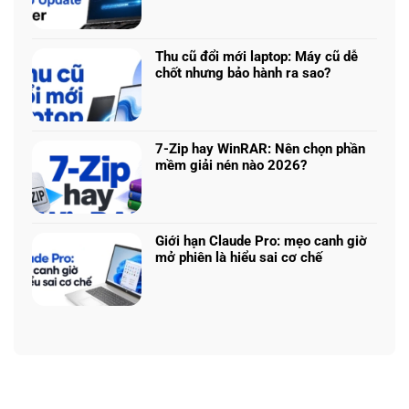
Không
AI:
5
có
Tạo
340:
bình
logo
Chip
luận
3D
Thu cũ đổi mới laptop: Máy cũ dễ
nào
ở
từ
chốt nhưng bảo hành ra sao?
tối
Update
ảnh
Không
ưu
driver
phẳng,
có
đa
laptop
không
bình
nhiệm?
ASUS,
cần
luận
HP:
7-Zip hay WinRAR: Nên chọn phần
biết
ở
Auto
mềm giải nén nào 2026?
thiết
Thu
Update
Không
kế
cũ
hay
có
đổi
tải
bình
mới
từ
luận
laptop:
Giới hạn Claude Pro: mẹo canh giờ
web
ở
Máy
mở phiên là hiểu sai cơ chế
chính?
7-
cũ
Không
Zip
dễ
có
hay
chốt
bình
WinRAR:
nhưng
luận
Nên
bảo
ở
chọn
hành
Giới
phần
ra
hạn
mềm
sao?
Claude
giải