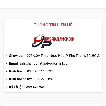
phẳng,
đa
laptop
không
nhiệm?
ASUS,
cần
HP:
biết
Auto
thiết
Update
kế
THÔNG TIN LIÊN HỆ
hay
tải
từ
web
chính?
Showroom:
225/30A Thoại Ngọc Hầu, P. Phú Thạnh, TP. HCM.
Email:
sales.hungphatlaptop@gmail.com
Kinh Doanh 01:
0903 134 635
Kinh Doanh 02:
0903 226 126
Kỹ Thuật:
0399 448 948