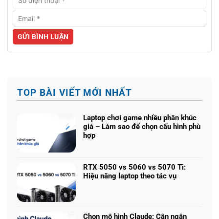
TOP BÀI VIẾT MỚI NHẤT
Laptop chơi game nhiều phân khúc
giá – Làm sao để chọn cấu hình phù
hợp
Không
có
bình
RTX 5050 vs 5060 vs 5070 Ti:
luận
Hiệu năng laptop theo tác vụ
ở
Không
Laptop
có
chơi
bình
game
luận
nhiều
Chọn mô hình Claude: Cân ngân