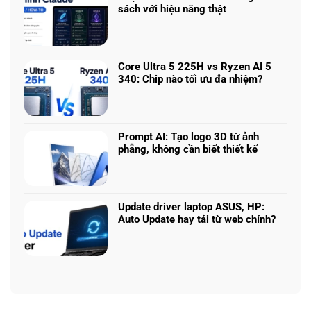
ở
phân
sách với hiệu năng thật
RTX
khúc
Không
5050
giá
có
vs
–
bình
5060
Làm
luận
vs
Core Ultra 5 225H vs Ryzen AI 5
sao
ở
5070
340: Chip nào tối ưu đa nhiệm?
để
Chọn
Ti:
Không
chọn
mô
Hiệu
có
cấu
hình
năng
bình
hình
Claude:
laptop
luận
phù
Cân
Prompt AI: Tạo logo 3D từ ảnh
theo
ở
hợp
ngân
phẳng, không cần biết thiết kế
tác
Core
sách
Không
vụ
Ultra
với
có
5
hiệu
bình
225H
năng
luận
vs
Update driver laptop ASUS, HP:
thật
ở
Ryzen
Auto Update hay tải từ web chính?
Prompt
AI
Không
AI:
5
có
Tạo
340:
bình
logo
Chip
luận
3D
nào
ở
từ
tối
Update
ảnh
ưu
driver