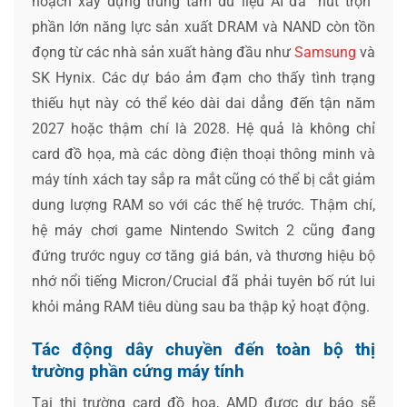
hoạch xây dựng trung tâm dữ liệu AI đã “hút trọn”
phần lớn năng lực sản xuất DRAM và NAND còn tồn
đọng từ các nhà sản xuất hàng đầu như
Samsung
và
SK Hynix. Các dự báo ảm đạm cho thấy tình trạng
thiếu hụt này có thể kéo dài dai dẳng đến tận năm
2027 hoặc thậm chí là 2028. Hệ quả là không chỉ
card đồ họa, mà các dòng điện thoại thông minh và
máy tính xách tay sắp ra mắt cũng có thể bị cắt giảm
dung lượng RAM so với các thế hệ trước. Thậm chí,
hệ máy chơi game Nintendo Switch 2 cũng đang
đứng trước nguy cơ tăng giá bán, và thương hiệu bộ
nhớ nổi tiếng Micron/Crucial đã phải tuyên bố rút lui
khỏi mảng RAM tiêu dùng sau ba thập kỷ hoạt động.
Tác động dây chuyền đến toàn bộ thị
trường phần cứng máy tính
Tại thị trường card đồ họa, AMD được dự báo sẽ