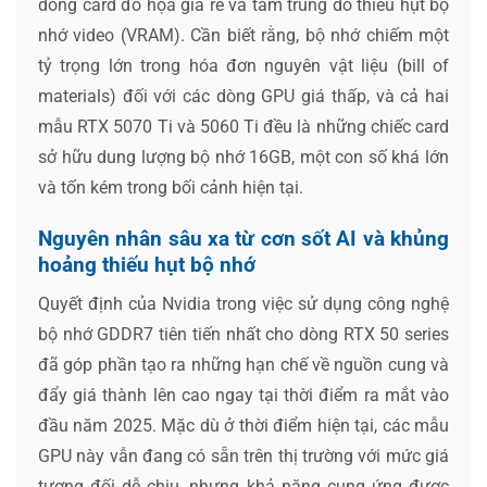
dòng card đồ họa giá rẻ và tầm trung do thiếu hụt bộ
nhớ video (VRAM). Cần biết rằng, bộ nhớ chiếm một
tỷ trọng lớn trong hóa đơn nguyên vật liệu (bill of
materials) đối với các dòng GPU giá thấp, và cả hai
mẫu RTX 5070 Ti và 5060 Ti đều là những chiếc card
sở hữu dung lượng bộ nhớ 16GB, một con số khá lớn
và tốn kém trong bối cảnh hiện tại.
Nguyên nhân sâu xa từ cơn sốt AI và khủng
hoảng thiếu hụt bộ nhớ
Quyết định của Nvidia trong việc sử dụng công nghệ
bộ nhớ GDDR7 tiên tiến nhất cho dòng RTX 50 series
đã góp phần tạo ra những hạn chế về nguồn cung và
đẩy giá thành lên cao ngay tại thời điểm ra mắt vào
đầu năm 2025. Mặc dù ở thời điểm hiện tại, các mẫu
GPU này vẫn đang có sẵn trên thị trường với mức giá
tương đối dễ chịu, nhưng khả năng cung ứng được