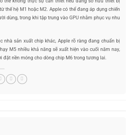
 thể không thực sự cần thiết nếu đang sở hữu thiết bị
từ thế hệ M1 hoặc M2. Apple có thể đang áp dụng chiến
ười dùng, trong khi tập trung vào GPU nhằm phục vụ nhu
c nhà sản xuất chip khác, Apple rõ ràng đang chuẩn bị
ị chạy M5 nhiều khả năng sẽ xuất hiện vào cuối năm nay,
ời đặt nền móng cho dòng chip M6 trong tương lai.