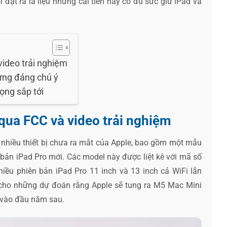
đặt ra là liệu những cải tiến này có đủ sức giữ iPad và
video trải nghiệm
ưng đáng chú ý
ọng sắp tới
 qua FCC và video trải nghiệm
ộ nhiều thiết bị chưa ra mắt của Apple, bao gồm một mẫu
bản iPad Pro mới. Các model này được liệt kê với mã số
iều phiên bản iPad Pro 11 inch và 13 inch cả WiFi lẫn
cho những dự đoán rằng Apple sẽ tung ra M5 Mac Mini
vào đầu năm sau.