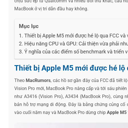
chịu sức ép từ Qualcomm và nhiều đối thủ khác, câu hỏi 
MacBook ở vị trí dẫn đầu hay không.
Mục lục
Thiết bị Apple M5 mới được hé lộ qua FCC và 
Hiệu năng CPU và GPU: Cải thiện vừa phải nh
Ý nghĩa của các điểm số benchmark và triển v
Thiết bị Apple M5 mới được hé lộ
Theo
MacRumors
, các hồ sơ gần đây của FCC đã tiết l
Vision Pro mới, MacBook Pro nâng cấp và tới sáu phiên 
như A3416 (Vision Pro), A3434 (MacBook Pro), cùng nh
bản hỗ trợ mạng di động. Đây là bằng chứng củng cố 
vào cuối năm nay và MacBook Pro dùng chip
Apple M5