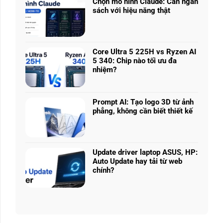
nhiều
Chọn mô hình Claude: Cân ngân
ở
phân
sách với hiệu năng thật
RTX
khúc
Không
5050
giá
có
vs
–
bình
5060
Làm
luận
vs
Core Ultra 5 225H vs Ryzen AI
sao
ở
5070
5 340: Chip nào tối ưu đa
để
Chọn
Ti:
nhiệm?
chọn
mô
Hiệu
Không
cấu
hình
năng
có
hình
Claude:
laptop
bình
phù
Cân
Prompt AI: Tạo logo 3D từ ảnh
theo
luận
hợp
ngân
phẳng, không cần biết thiết kế
tác
ở
sách
Không
vụ
Core
với
có
Ultra
hiệu
bình
5
năng
luận
225H
Update driver laptop ASUS, HP:
thật
ở
vs
Auto Update hay tải từ web
Prompt
Ryzen
chính?
AI:
AI
Không
Tạo
5
có
logo
340:
bình
3D
Chip
luận
từ
nào
ở
ảnh