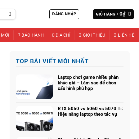
0
₫
ĐĂNG NHẬP
GIỎ HÀNG /
 MỚI
BẢO HÀNH
ĐỊA CHỈ
GIỚI THIỆU
LIÊN HỆ
TOP BÀI VIẾT MỚI NHẤT
Laptop chơi game nhiều phân
khúc giá – Làm sao để chọn
cấu hình phù hợp
Không
có
bình
RTX 5050 vs 5060 vs 5070 Ti:
luận
Hiệu năng laptop theo tác vụ
ở
Không
Laptop
có
chơi
bình
game
luận