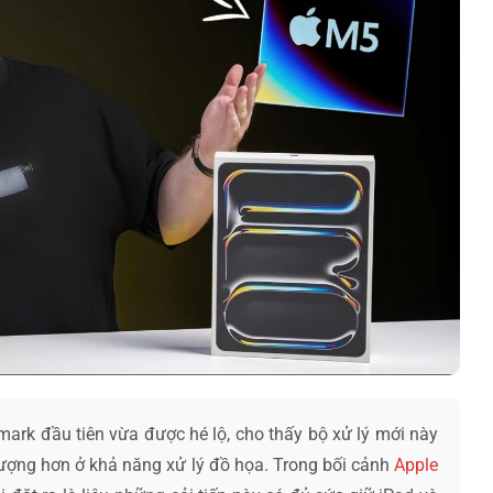
ark đầu tiên vừa được hé lộ, cho thấy bộ xử lý mới này
tượng hơn ở khả năng xử lý đồ họa. Trong bối cảnh
Apple