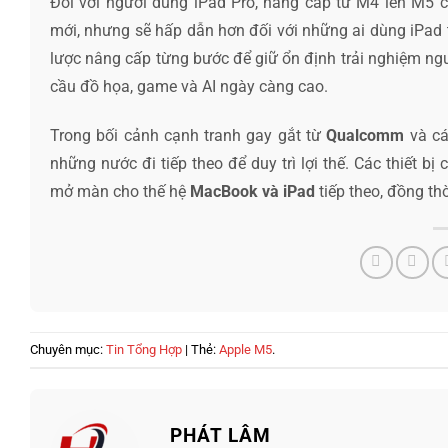
Đối với người dùng iPad Pro, nâng cấp từ M4 lên M5 có
mới, nhưng sẽ hấp dẫn hơn đối với những ai dùng iPad 
lược nâng cấp từng bước để giữ ổn định trải nghiệm ng
cầu đồ họa, game và AI ngày càng cao.
Trong bối cảnh cạnh tranh gay gắt từ
Qualcomm
và cá
những nước đi tiếp theo để duy trì lợi thế. Các thiết b
mở màn cho thế hệ
MacBook và iPad
tiếp theo, đồng th
Chuyên mục:
Tin Tổng Hợp
| Thẻ:
Apple M5
.
PHÁT LÂM