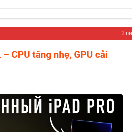
TIN
 – CPU tăng nhẹ, GPU cải