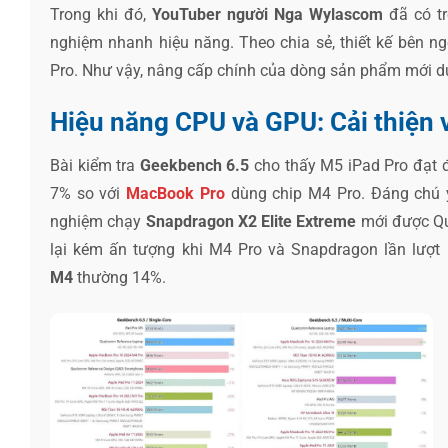
Trong khi đó,
YouTuber người Nga Wylascom
đã có t
nghiệm nhanh hiệu năng. Theo chia sẻ, thiết kế bên n
Pro. Như vậy, nâng cấp chính của dòng sản phẩm mới d
Hiệu năng CPU và GPU: Cải thiện 
Bài kiểm tra
Geekbench 6.5
cho thấy M5 iPad Pro đạt 
7% so với
MacBook Pro
dùng chip M4 Pro. Đáng chú 
nghiệm chạy
Snapdragon X2 Elite Extreme
mới được Qua
lại kém ấn tượng khi M4 Pro và Snapdragon lần lượ
M4
thường 14%.