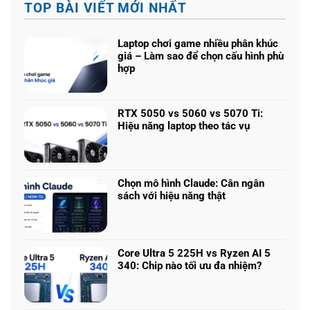
TOP BÀI VIẾT MỚI NHẤT
Laptop chơi game nhiều phân khúc
giá – Làm sao để chọn cấu hình phù
hợp
Không
có
bình
RTX 5050 vs 5060 vs 5070 Ti:
luận
Hiệu năng laptop theo tác vụ
ở
Không
Laptop
có
chơi
bình
game
luận
nhiều
Chọn mô hình Claude: Cân ngân
ở
phân
sách với hiệu năng thật
RTX
khúc
Không
5050
giá
có
vs
–
bình
5060
Làm
luận
vs
Core Ultra 5 225H vs Ryzen AI 5
sao
ở
5070
340: Chip nào tối ưu đa nhiệm?
để
Chọn
Ti:
Không
chọn
mô
Hiệu
có
cấu
hình
năng
bình
hình