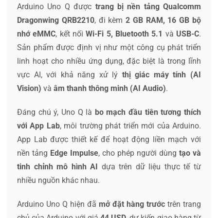
Arduino Uno Q được
trang bị nền tảng Qualcomm
Dragonwing QRB2210
, đi kèm
2 GB RAM, 16 GB bộ
nhớ eMMC
, kết nối
Wi-Fi 5, Bluetooth 5.1
và
USB-C
.
Sản phẩm được định vị như một công cụ phát triển
linh hoạt cho nhiều ứng dụng, đặc biệt là trong lĩnh
vực AI, với khả năng xử lý
thị giác máy tính (AI
Vision)
và
âm thanh thông minh (AI Audio)
.
Đáng chú ý, Uno Q là
bo mạch đầu tiên tương thích
với App Lab
, môi trường phát triển mới của Arduino.
App Lab được thiết kế để hoạt động liền mạch với
nền tảng
Edge Impulse
, cho phép người dùng
tạo và
tinh chỉnh mô hình AI
dựa trên dữ liệu thực tế từ
nhiều nguồn khác nhau.
Arduino Uno Q hiện đã
mở đặt hàng trước
trên trang
chủ của Arduino với giá
44 USD
, dự kiến giao hàng từ