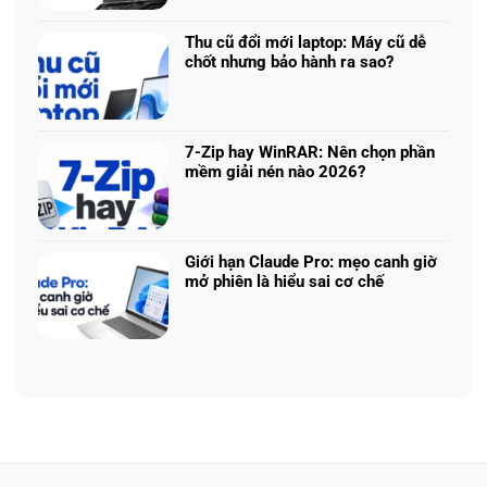
Tạo
340:
bình
logo
Chip
luận
3D
Thu cũ đổi mới laptop: Máy cũ dễ
nào
ở
từ
chốt nhưng bảo hành ra sao?
tối
Update
ảnh
Không
ưu
driver
phẳng,
có
đa
laptop
không
bình
nhiệm?
ASUS,
cần
luận
HP:
7-Zip hay WinRAR: Nên chọn phần
biết
ở
Auto
mềm giải nén nào 2026?
thiết
Thu
Update
Không
kế
cũ
hay
có
đổi
tải
bình
mới
từ
luận
laptop:
Giới hạn Claude Pro: mẹo canh giờ
web
ở
Máy
mở phiên là hiểu sai cơ chế
chính?
7-
cũ
Không
Zip
dễ
có
hay
chốt
bình
WinRAR:
nhưng
luận
Nên
bảo
ở
chọn
hành
Giới
phần
ra
hạn
mềm
sao?
Claude
giải
Pro:
nén
mẹo