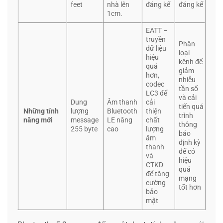
feet
nhà lên
đáng kể
đáng kể
1cm.
EATT –
truyền
Phân
dữ liệu
loại
hiệu
kênh để
quả
giảm
hơn,
nhiễu
codec
tần số
LC3 để
và cải
Dung
Âm thanh
cải
tiến quá
Những tính
lượng
Bluetooth
thiện
trình
năng mới
message
LE nâng
chất
thông
255 byte
cao
lượng
báo
âm
định kỳ
thanh
để có
và
hiệu
CTKD
quả
để tăng
mạng
cường
tốt hơn
bảo
mật