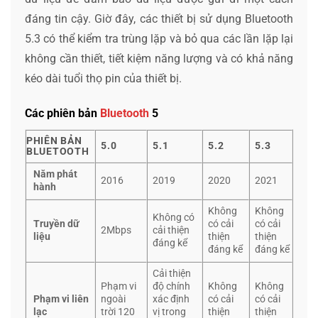
đáng tin cậy. Giờ đây, các thiết bị sử dụng Bluetooth
5.3 có thể kiểm tra trùng lặp và bỏ qua các lần lặp lại
không cần thiết, tiết kiệm năng lượng và có khả năng
kéo dài tuổi thọ pin của thiết bị.
Các phiên bản
Bluetooth
5
PHIÊN BẢN
5.0
5.1
5.2
5.3
BLUETOOTH
Năm phát
2016
2019
2020
2021
hành
Không
Không
Không có
Truyền dữ
có cải
có cải
2Mbps
cải thiện
liệu
thiện
thiện
đáng kể
đáng kể
đáng kể
Cải thiện
Phạm vi
độ chính
Không
Không
Phạm vi liên
ngoài
xác định
có cải
có cải
lạc
trời 120
vị trong
thiện
thiện