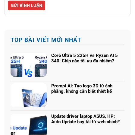
TOP BÀI VIẾT MỚI NHẤT
Core Ultra 5 225H vs Ryzen AI 5
340: Chip nào tối ưu đa nhiệm?
Không
có
bình
luận
Prompt AI: Tạo logo 3D từ ảnh
ở
phẳng, không cần biết thiết kế
Core
Không
Ultra
có
5
bình
225H
luận
vs
Update driver laptop ASUS, HP:
ở
Ryzen
Auto Update hay tải từ web chính?
Prompt
AI
Không
AI:
5
có