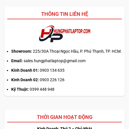
nào
canh
2026?
giờ
THÔNG TIN LIÊN HỆ
mở
phiên
là
hiểu
sai
cơ
chế
Showroom:
225/30A Thoại Ngọc Hầu, P. Phú Thạnh, TP. HCM.
Email:
sales.hungphatlaptop@gmail.com
Kinh Doanh 01:
0903 134 635
Kinh Doanh 02:
0903 226 126
Kỹ Thuật:
0399 448 948
THỜI GIAN HOẠT ĐỘNG
Kinh Doanh: Thứ 2 – Chủ Nhật