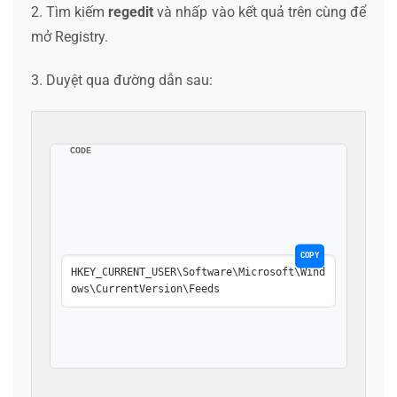
2. Tìm kiếm
regedit
và nhấp vào kết quả trên cùng để
mở Registry.
3. Duyệt qua đường dẫn sau:
CODE
COPY
HKEY_CURRENT_USER\Software\Microsoft\Wind
ows\CurrentVersion\Feeds