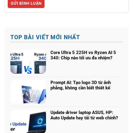
TOP BÀI VIẾT MỚI NHẤT
Core Ultra 5 225H vs Ryzen AI 5
340: Chip nào tối ưu đa nhiệm?
Không
có
bình
luận
Prompt AI: Tạo logo 3D từ ảnh
ở
phẳng, không cần biết thiết kế
Core
Không
Ultra
có
5
bình
225H
luận
vs
Update driver laptop ASUS, HP:
ở
Ryzen
Auto Update hay tải từ web chính?
Prompt
AI
Không
AI:
5
có
Tạo