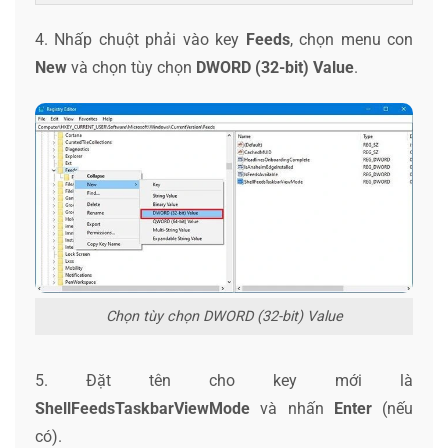
4. Nhấp chuột phải vào key
Feeds
, chọn menu con
New
và chọn tùy chọn
DWORD (32-bit) Value
.
Chọn tùy chọn DWORD (32-bit) Value
5. Đặt tên cho key mới là
ShellFeedsTaskbarViewMode
và nhấn
Enter
(nếu
có).