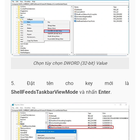
Chọn tùy chọn DWORD (32-bit) Value
5. Đặt tên cho key mới là
ShellFeedsTaskbarViewMode
và nhấn
Enter
.