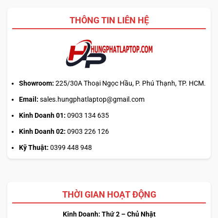
canh
2026?
giờ
THÔNG TIN LIÊN HỆ
mở
phiên
là
hiểu
sai
cơ
chế
Showroom:
225/30A Thoại Ngọc Hầu, P. Phú Thạnh, TP. HCM.
Email:
sales.hungphatlaptop@gmail.com
Kinh Doanh 01:
0903 134 635
Kinh Doanh 02:
0903 226 126
Kỹ Thuật:
0399 448 948
THỜI GIAN HOẠT ĐỘNG
Kinh Doanh: Thứ 2 – Chủ Nhật