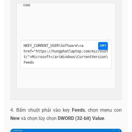
CODE
HKEY_CURRENT_USER\Software\<a 
COPY
href="https://hungphatlaptop.com/microsof
t/">Microsoft</a>\Windows\CurrentVersion\
Feeds
4. Bấm chuột phải vào key
Feeds
, chọn menu con
New
và chọn tùy chọn
DWORD (32-bit) Value
.