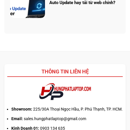
ở
Ryzen
Auto Update hay tải từ web chính?
Prompt
AI
Không
AI:
5
có
Tạo
340:
bình
logo
Chip
luận
3D
nào
ở
từ
tối
Update
ảnh
ưu
driver
phẳng,
đa
laptop
không
nhiệm?
ASUS,
cần
HP:
biết
Auto
thiết
Update
kế
THÔNG TIN LIÊN HỆ
hay
tải
từ
web
chính?
Showroom:
225/30A Thoại Ngọc Hầu, P. Phú Thạnh, TP. HCM.
Email:
sales.hungphatlaptop@gmail.com
Kinh Doanh 01:
0903 134 635