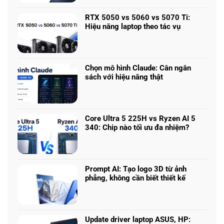
có
bình
RTX 5050 vs 5060 vs 5070 Ti:
luận
Hiệu năng laptop theo tác vụ
ở
Không
Laptop
có
chơi
bình
game
luận
nhiều
Chọn mô hình Claude: Cân ngân
ở
phân
sách với hiệu năng thật
RTX
khúc
Không
5050
giá
có
vs
–
bình
5060
Làm
luận
vs
Core Ultra 5 225H vs Ryzen AI 5
sao
ở
5070
340: Chip nào tối ưu đa nhiệm?
để
Chọn
Ti:
Không
chọn
mô
Hiệu
có
cấu
hình
năng
bình
hình
Claude:
laptop
luận
phù
Cân
Prompt AI: Tạo logo 3D từ ảnh
theo
ở
hợp
ngân
phẳng, không cần biết thiết kế
tác
Core
sách
Không
vụ
Ultra
với
có
5
hiệu
bình
225H
năng
luận
vs
Update driver laptop ASUS, HP:
thật