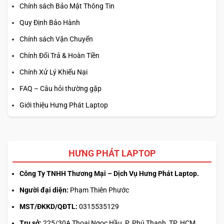
Chính sách Bảo Mật Thông Tin
Quy Định Bảo Hành
Chính sách Vận Chuyển
Chính Đổi Trả & Hoàn Tiền
Chính Xử Lý Khiếu Nại
FAQ – Câu hỏi thường gặp
Giới thiệu Hưng Phát Laptop
HƯNG PHÁT LAPTOP
Công Ty TNHH Thương Mại – Dịch Vụ Hưng Phát Laptop.
Người đại diện:
Phạm Thiên Phước
MST/ĐKKD/QĐTL:
0315535129
Trụ sở:
225/30A Thoại Ngọc Hầu, P. Phú Thạnh, TP. HCM.