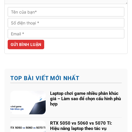
TOP BÀI VIẾT MỚI NHẤT
Laptop chơi game nhiều phân khúc
giá – Làm sao để chọn cấu hình phù
hợp
Không
có
bình
RTX 5050 vs 5060 vs 5070 Ti:
luận
Hiệu năng laptop theo tác vụ
ở