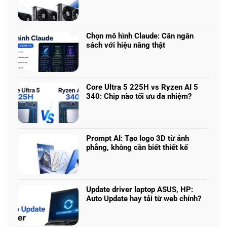
Không
Laptop
có
chơi
bình
game
luận
nhiều
Chọn mô hình Claude: Cân ngân
ở
phân
sách với hiệu năng thật
RTX
khúc
Không
5050
giá
có
vs
–
bình
5060
Làm
luận
vs
Core Ultra 5 225H vs Ryzen AI 5
sao
ở
5070
340: Chip nào tối ưu đa nhiệm?
để
Chọn
Ti:
Không
chọn
mô
Hiệu
có
cấu
hình
năng
bình
hình
Claude:
laptop
luận
phù
Cân
Prompt AI: Tạo logo 3D từ ảnh
theo
ở
hợp
ngân
phẳng, không cần biết thiết kế
tác
Core
sách
Không
vụ
Ultra
với
có
5
hiệu
bình
225H
năng
luận
vs
Update driver laptop ASUS, HP:
thật
ở
Ryzen
Auto Update hay tải từ web chính?
Prompt
AI
Không
AI:
5
có
Tạo
340: