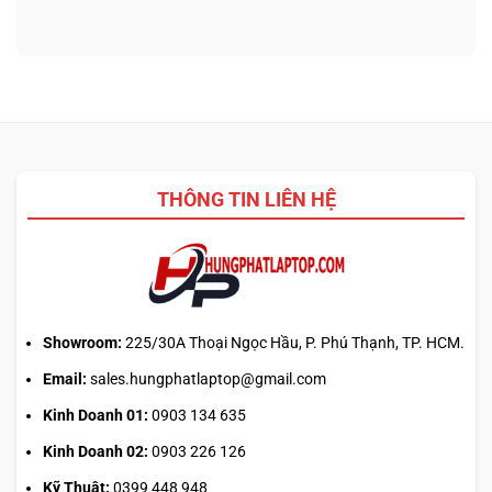
bình
logo
Chip
luận
3D
nào
ở
từ
tối
Update
ảnh
ưu
driver
phẳng,
đa
laptop
không
nhiệm?
ASUS,
cần
HP:
biết
Auto
thiết
Update
kế
THÔNG TIN LIÊN HỆ
hay
tải
từ
web
chính?
Showroom:
225/30A Thoại Ngọc Hầu, P. Phú Thạnh, TP. HCM.
Email:
sales.hungphatlaptop@gmail.com
Kinh Doanh 01:
0903 134 635
Kinh Doanh 02:
0903 226 126
Kỹ Thuật:
0399 448 948