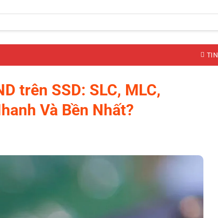
TIN
ND trên SSD: SLC, MLC,
Nhanh Và Bền Nhất?