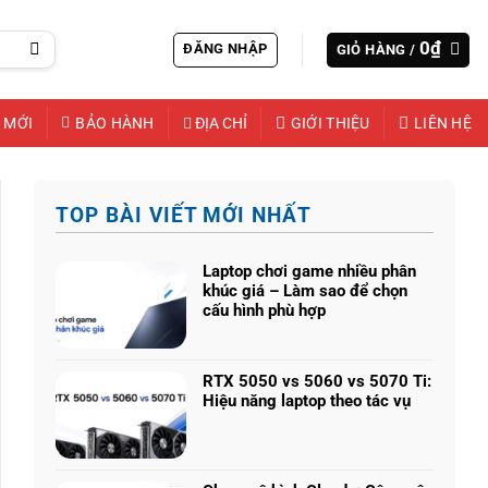
0
₫
ĐĂNG NHẬP
GIỎ HÀNG /
 MỚI
BẢO HÀNH
ĐỊA CHỈ
GIỚI THIỆU
LIÊN HỆ
TOP BÀI VIẾT MỚI NHẤT
Laptop chơi game nhiều phân
khúc giá – Làm sao để chọn
cấu hình phù hợp
Không
có
bình
RTX 5050 vs 5060 vs 5070 Ti:
luận
Hiệu năng laptop theo tác vụ
ở
Không
Laptop
có
chơi
bình
game
luận