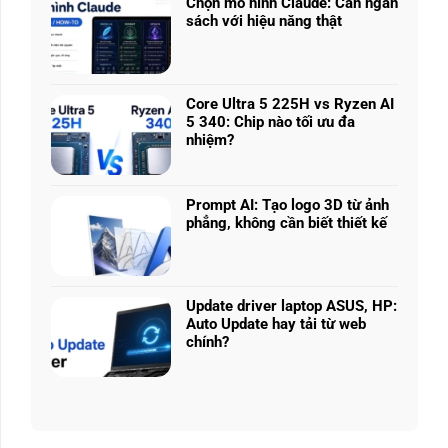
nhiều
Chọn mô hình Claude: Cân ngân
ở
phân
sách với hiệu năng thật
RTX
khúc
Không
5050
giá
có
vs
–
bình
5060
Làm
luận
vs
Core Ultra 5 225H vs Ryzen AI
sao
ở
5070
5 340: Chip nào tối ưu đa
để
Chọn
Ti:
nhiệm?
chọn
mô
Hiệu
Không
cấu
hình
năng
có
hình
Claude:
laptop
bình
phù
Cân
Prompt AI: Tạo logo 3D từ ảnh
theo
luận
hợp
ngân
phẳng, không cần biết thiết kế
tác
ở
sách
Không
vụ
Core
với
có
Ultra
hiệu
bình
5
năng
luận
225H
Update driver laptop ASUS, HP:
thật
ở
vs
Auto Update hay tải từ web
Prompt
Ryzen
chính?
AI:
AI
Không
Tạo
5
có
logo
340:
bình
3D
Chip
luận
từ
nào
ở
ảnh