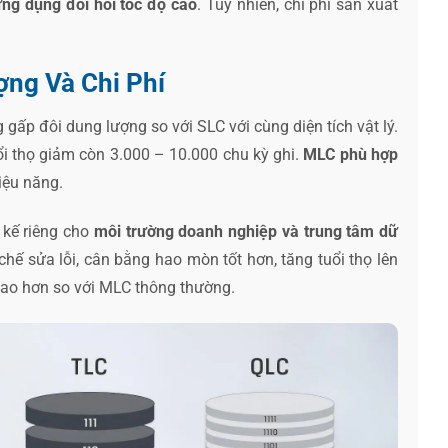
ng dụng đòi hỏi tốc độ cao
. Tuy nhiên, chi phí sản xuất
ng Và Chi Phí
g gấp đôi dung lượng so với SLC với cùng diện tích vật lý.
uổi thọ giảm còn 3.000 – 10.000 chu kỳ ghi.
MLC phù hợp
iệu năng.
 kế riêng cho
môi trường doanh nghiệp và trung tâm dữ
hế sửa lỗi, cân bằng hao mòn tốt hơn, tăng tuổi thọ lên
cao hơn so với MLC thông thường.