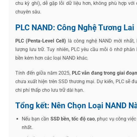
chu kỳ ghi), dễ gặp lỗi dữ liệu hơn, không phù hợp vớ
chuyên sâu.
PLC NAND: Công Nghệ Tương Lai
PLC (Penta-Level Cell)
là công nghệ NAND mới nhất, l
lượng lưu trữ. Tuy nhiên, PLC yêu cầu mỗi ô nhớ phân b
bền kém hơn các loại NAND khác.
Tính đến giữa năm 2025,
PLC vẫn đang trong giai đoạ
chưa xuất hiện trên SSD thương mại. Dự kiến, PLC sẽ đư
chi phí thấp cho lưu trữ dài hạn.
Tổng kết: Nên Chọn Loại NAND N
Nếu bạn cần
SSD bền, tốc độ cao
, phục vụ công việc
nhất.