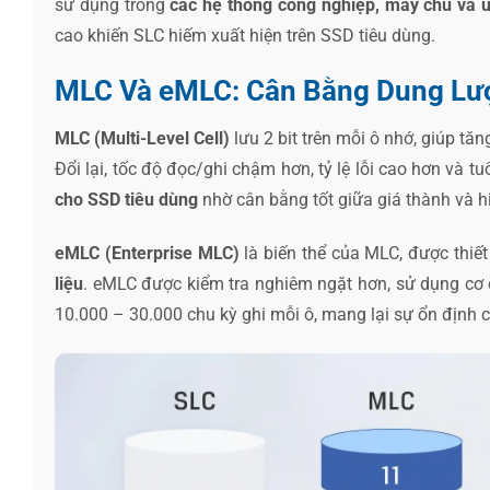
sử dụng trong
các hệ thống công nghiệp, máy chủ và ứ
cao khiến SLC hiếm xuất hiện trên SSD tiêu dùng.
MLC Và eMLC: Cân Bằng Dung Lượ
MLC (Multi-Level Cell)
lưu 2 bit trên mỗi ô nhớ, giúp tăn
Đổi lại, tốc độ đọc/ghi chậm hơn, tỷ lệ lỗi cao hơn và t
cho SSD tiêu dùng
nhờ cân bằng tốt giữa giá thành và h
eMLC (Enterprise MLC)
là biến thể của MLC, được thiết
liệu
. eMLC được kiểm tra nghiêm ngặt hơn, sử dụng cơ c
10.000 – 30.000 chu kỳ ghi mỗi ô, mang lại sự ổn định 