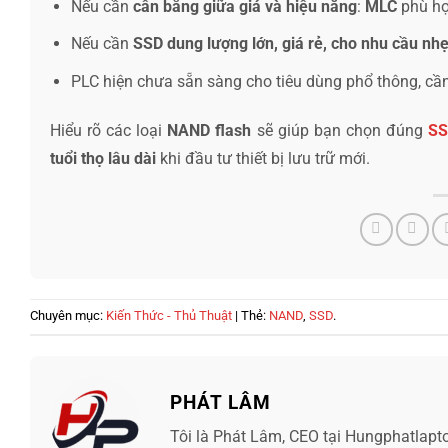
Nếu cần
cân bằng giữa giá và hiệu năng
:
MLC
phù hợ
Nếu cần
SSD dung lượng lớn, giá rẻ, cho nhu cầu nh
PLC hiện chưa sẵn sàng cho tiêu dùng phổ thông, cần
Hiểu rõ các loại
NAND flash
sẽ giúp bạn chọn đúng
SS
tuổi thọ lâu dài
khi đầu tư thiết bị lưu trữ mới.
Chuyên mục:
Kiến Thức - Thủ Thuật
| Thẻ:
NAND
,
SSD
.
PHÁT LÂM
Tôi là Phát Lâm, CEO tại Hungphatlapt