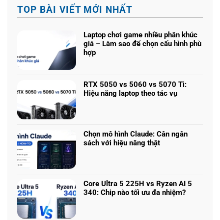
TOP BÀI VIẾT MỚI NHẤT
Laptop chơi game nhiều phân khúc
giá – Làm sao để chọn cấu hình phù
hợp
Không
có
bình
RTX 5050 vs 5060 vs 5070 Ti:
luận
Hiệu năng laptop theo tác vụ
ở
Không
Laptop
có
chơi
bình
game
luận
nhiều
Chọn mô hình Claude: Cân ngân
ở
phân
sách với hiệu năng thật
RTX
khúc
Không
5050
giá
có
vs
–
bình
5060
Làm
luận
vs
Core Ultra 5 225H vs Ryzen AI 5
sao
ở
5070
340: Chip nào tối ưu đa nhiệm?
để
Chọn
Ti:
Không
chọn
mô
Hiệu
có
cấu
hình
năng