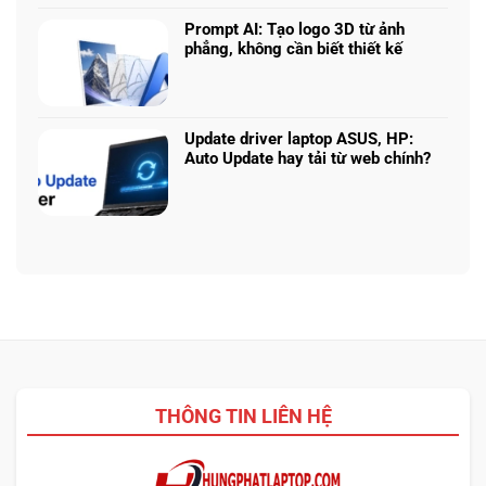
bình
hình
Claude:
laptop
luận
phù
Cân
Prompt AI: Tạo logo 3D từ ảnh
theo
ở
hợp
ngân
phẳng, không cần biết thiết kế
tác
Core
sách
Không
vụ
Ultra
với
có
5
hiệu
bình
225H
năng
luận
vs
Update driver laptop ASUS, HP:
thật
ở
Ryzen
Auto Update hay tải từ web chính?
Prompt
AI
Không
AI:
5
có
Tạo
340:
bình
logo
Chip
luận
3D
nào
ở
từ
tối
Update
ảnh
ưu
driver
phẳng,
đa
laptop
không
nhiệm?
ASUS,
cần
HP:
biết
Auto
thiết
Update
kế
THÔNG TIN LIÊN HỆ
hay
tải
từ
web