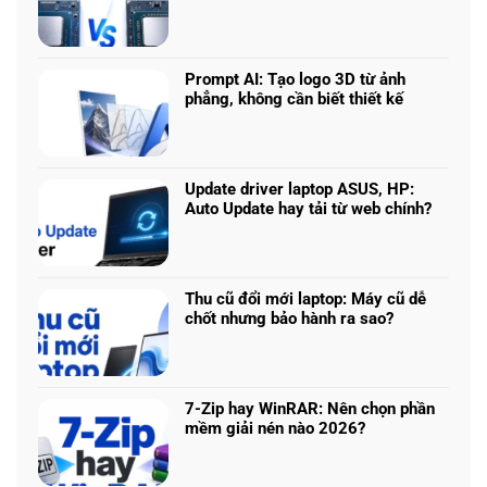
Không
có
bình
luận
Prompt AI: Tạo logo 3D từ ảnh
ở
phẳng, không cần biết thiết kế
Core
Không
Ultra
có
5
bình
225H
luận
vs
Update driver laptop ASUS, HP:
ở
Ryzen
Auto Update hay tải từ web chính?
Prompt
AI
Không
AI:
5
có
Tạo
340:
bình
logo
Chip
luận
3D
Thu cũ đổi mới laptop: Máy cũ dễ
nào
ở
từ
chốt nhưng bảo hành ra sao?
tối
Update
ảnh
Không
ưu
driver
phẳng,
có
đa
laptop
không
bình
nhiệm?
ASUS,
cần
luận
HP:
7-Zip hay WinRAR: Nên chọn phần
biết
ở
Auto
mềm giải nén nào 2026?
thiết
Thu
Update
Không
kế
cũ
hay
có
đổi