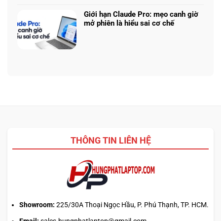
tải
bình
mới
từ
luận
laptop:
Giới hạn Claude Pro: mẹo canh giờ
web
ở
Máy
mở phiên là hiểu sai cơ chế
chính?
7-
cũ
Không
Zip
dễ
có
hay
chốt
bình
WinRAR:
nhưng
luận
Nên
bảo
ở
chọn
hành
Giới
phần
ra
hạn
mềm
sao?
Claude
giải
Pro:
nén
mẹo
nào
canh
2026?
giờ
THÔNG TIN LIÊN HỆ
mở
phiên
là
hiểu
sai
cơ
chế
Showroom:
225/30A Thoại Ngọc Hầu, P. Phú Thạnh, TP. HCM.
Email:
sales.hungphatlaptop@gmail.com