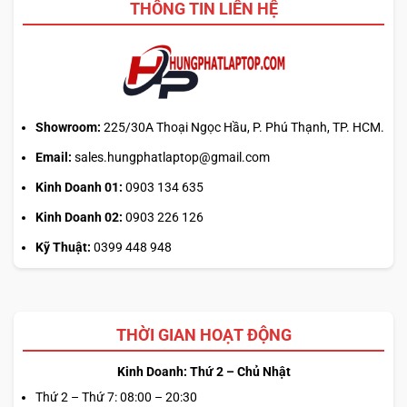
THÔNG TIN LIÊN HỆ
mở
phiên
là
hiểu
sai
cơ
chế
Showroom:
225/30A Thoại Ngọc Hầu, P. Phú Thạnh, TP. HCM.
Email:
sales.hungphatlaptop@gmail.com
Kinh Doanh 01:
0903 134 635
Kinh Doanh 02:
0903 226 126
Kỹ Thuật:
0399 448 948
THỜI GIAN HOẠT ĐỘNG
Kinh Doanh: Thứ 2 – Chủ Nhật
Thứ 2 – Thứ 7: 08:00 – 20:30