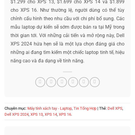
$1.299 cho XPS 13, $1.699 cho XPS 14 và $1.899
cho XPS 16. Như thường lệ, người dùng có thể tùy
chỉnh cấu hình theo nhu cầu với chi phí bổ sung. Các
mẫu laptop dự kiến sẽ sớm được bán ra tại Mỹ trong
thời gian tới. Với những cải tiến và mở rộng này, Dell
XPS 2024 hứa hẹn sẽ là một lựa chọn đáng giá cho
những ai đang tìm kiếm một chiếc laptop tinh tế, hiệu
năng cao và đa dạng về tính năng.
Chuyên mục:
Máy tính xách tay - Laptop
,
Tin Tổng Hợp
| Thẻ:
Dell XPS
,
Dell XPS 2024
,
XPS 13
,
XPS 14
,
XPS 16
.