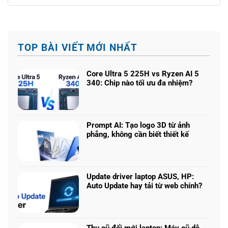
TOP BÀI VIẾT MỚI NHẤT
Core Ultra 5 225H vs Ryzen AI 5
340: Chip nào tối ưu đa nhiệm?
Không
có
bình
luận
Prompt AI: Tạo logo 3D từ ảnh
ở
phẳng, không cần biết thiết kế
Core
Không
Ultra
có
5
bình
225H
luận
vs
Update driver laptop ASUS, HP:
ở
Ryzen
Auto Update hay tải từ web chính?
Prompt
AI
Không
AI:
5
có
Tạo
340:
bình
logo
Chip
luận