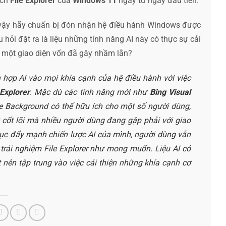
ích
File Explorer
của
Windows 11
ngay từ ngày đầu tiên.
 vậy hãy chuẩn bị đón nhận hệ điều hành Windows được
 hỏi đặt ra là liệu những tính năng AI này có thực sự cải
m một giao diện vốn đã gây nhầm lẫn?
 hợp AI vào mọi khía cạnh của hệ điều hành với việc
 Explorer
. Mặc dù các tính năng mới như
Bing Visual
 Background có thể hữu ích cho một số người dùng,
cốt lõi mà nhiều người dùng đang gặp phải với giao
ếp tục đẩy mạnh chiến lược AI của mình, người dùng vẫn
trải nghiệm File Explorer như mong muốn. Liệu AI có
 nên tập trung vào việc cải thiện những khía cạnh cơ