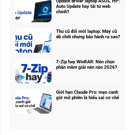
225H
Update driver laptop ASUS, HP:
ở
vs
Auto Update hay tải từ web
Prompt
Ryzen
chính?
AI:
AI
Không
Tạo
5
có
logo
340:
bình
3D
Thu cũ đổi mới laptop: Máy cũ
Chip
luận
từ
dễ chốt nhưng bảo hành ra sao?
nào
ở
ảnh
Không
tối
Update
phẳng,
có
ưu
driver
không
bình
đa
laptop
cần
luận
nhiệm?
ASUS,
7-Zip hay WinRAR: Nên chọn
biết
ở
HP:
phần mềm giải nén nào 2026?
thiết
Thu
Auto
Không
kế
cũ
Update
có
đổi
hay
bình
mới
tải
luận
laptop:
Giới hạn Claude Pro: mẹo canh
từ
ở
Máy
giờ mở phiên là hiểu sai cơ chế
web
7-
cũ
Không
chính?
Zip
dễ
có
hay
chốt
bình
WinRAR:
nhưng
luận
Nên
bảo
ở
chọn
hành
Giới
phần