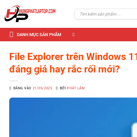
Skip
to
Tìm
kiếm:
content
DANH MỤC SẢN PHẨM
File Explorer trên Windows 11
đáng giá hay rắc rối mới?
ĐĂNG VÀO
21/05/2025
BỞI
PHÁT LÂM