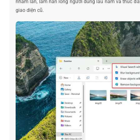
nhầm lẫn, làm nản lòng người dùng lâu năm và thúc đẩy
giao diện cũ.