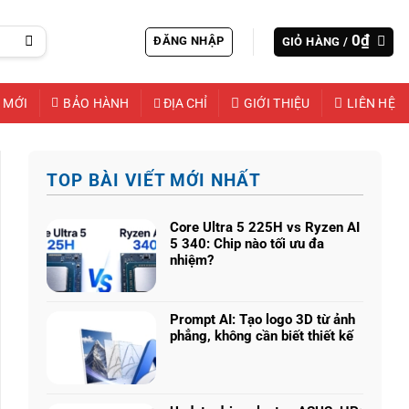
0
₫
ĐĂNG NHẬP
GIỎ HÀNG /
 MỚI
BẢO HÀNH
ĐỊA CHỈ
GIỚI THIỆU
LIÊN HỆ
TOP BÀI VIẾT MỚI NHẤT
Core Ultra 5 225H vs Ryzen AI
5 340: Chip nào tối ưu đa
nhiệm?
Không
có
bình
Prompt AI: Tạo logo 3D từ ảnh
luận
phẳng, không cần biết thiết kế
ở
Không
Core
có
Ultra
bình
5
luận