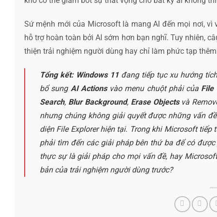
khó có thể giảm bớt sự thất vọng cho bất kỳ ai không th
Sứ mệnh mới của Microsoft là mang AI đến mọi nơi, vì
hỗ trợ hoàn toàn bởi AI sớm hơn bạn nghĩ. Tuy nhiên, câu
thiện trải nghiệm người dùng hay chỉ làm phức tạp thê
Tổng kết:
Windows 11
đang tiếp tục xu hướng tích
bổ sung
AI Actions
vào menu chuột phải của
File
Search
,
Blur Background
,
Erase Objects
và Remove
nhưng chúng không giải quyết được những vấn đề 
diện File Explorer hiện tại. Trong khi Microsoft ti
phải tìm đến các giải pháp bên thứ ba để có được 
thực sự là giải pháp cho mọi vấn đề, hay Microsoft
bản của trải nghiệm người dùng trước?