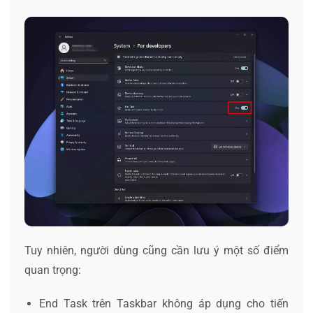
Tuy nhiên, người dùng cũng cần lưu ý một số điểm
quan trọng:
End Task trên Taskbar không áp dụng cho tiến