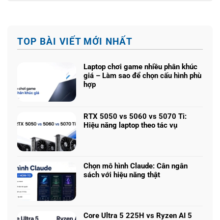
TOP BÀI VIẾT MỚI NHẤT
Laptop chơi game nhiều phân khúc
giá – Làm sao để chọn cấu hình phù
hợp
Không
có
bình
RTX 5050 vs 5060 vs 5070 Ti:
luận
Hiệu năng laptop theo tác vụ
ở
Không
Laptop
có
chơi
bình
game
luận
nhiều
Chọn mô hình Claude: Cân ngân
ở
phân
sách với hiệu năng thật
RTX
khúc
Không
5050
giá
có
vs
–
bình
5060
Làm
luận
vs
Core Ultra 5 225H vs Ryzen AI 5
sao