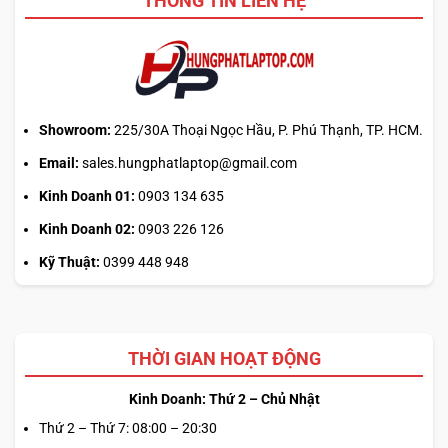
THÔNG TIN LIÊN HỆ
hay
tải
từ
web
chính?
Showroom:
225/30A Thoại Ngọc Hầu, P. Phú Thạnh, TP. HCM.
Email:
sales.hungphatlaptop@gmail.com
Kinh Doanh 01:
0903 134 635
Kinh Doanh 02:
0903 226 126
Kỹ Thuật:
0399 448 948
THỜI GIAN HOẠT ĐỘNG
Kinh Doanh: Thứ 2 – Chủ Nhật
Thứ 2 – Thứ 7: 08:00 – 20:30