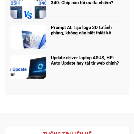
ở
5070
340: Chip nào tối ưu đa nhiệm?
để
Chọn
Ti:
Không
chọn
mô
Hiệu
có
cấu
hình
năng
bình
hình
Claude:
laptop
luận
phù
Cân
Prompt AI: Tạo logo 3D từ ảnh
theo
ở
hợp
ngân
phẳng, không cần biết thiết kế
tác
Core
sách
Không
vụ
Ultra
với
có
5
hiệu
bình
225H
năng
luận
vs
Update driver laptop ASUS, HP:
thật
ở
Ryzen
Auto Update hay tải từ web chính?
Prompt
AI
Không
AI:
5
có
Tạo
340:
bình
logo
Chip
luận
3D
nào
ở
từ
tối
Update
ảnh
ưu
driver
phẳng,
đa
laptop
không
nhiệm?
ASUS,
cần
HP:
biết
Auto
thiết
Update
kế