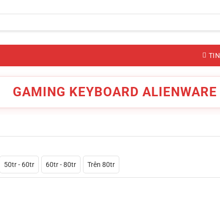
TIN
GAMING KEYBOARD ALIENWARE
50tr - 60tr
60tr - 80tr
Trên 80tr