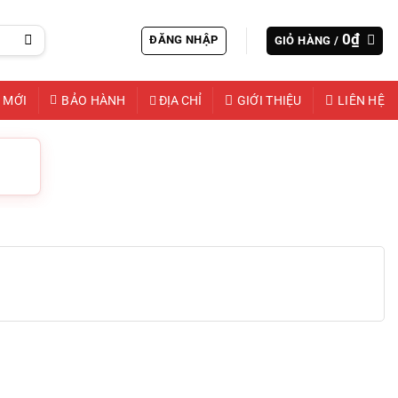
0
₫
ĐĂNG NHẬP
GIỎ HÀNG /
 MỚI
BẢO HÀNH
ĐỊA CHỈ
GIỚI THIỆU
LIÊN HỆ