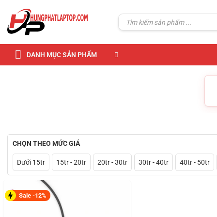
Skip
to
Tìm
kiếm:
content
DANH MỤC SẢN PHẨM
CHỌN THEO MỨC GIÁ
Dưới 15tr
15tr - 20tr
20tr - 30tr
30tr - 40tr
40tr - 50tr
Sale -12%