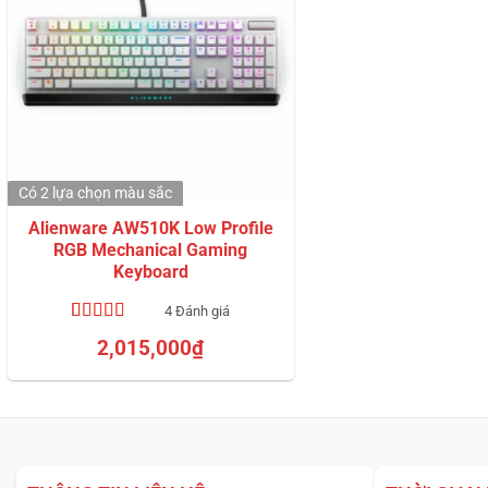
Có 2 lựa chọn
màu sắc
Alienware AW510K Low Profile
RGB Mechanical Gaming
Keyboard
4 Đánh giá
5.00
4
trên 5
2,015,000
₫
dựa trên
đánh giá