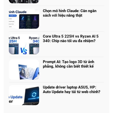
có
chơi
bình
game
luận
nhiều
Chọn mô hình Claude: Cân ngân
ở
phân
sách với hiệu năng thật
RTX
khúc
Không
5050
giá
có
vs
–
bình
5060
Làm
luận
vs
Core Ultra 5 225H vs Ryzen AI 5
sao
ở
5070
340: Chip nào tối ưu đa nhiệm?
để
Chọn
Ti:
Không
chọn
mô
Hiệu
có
cấu
hình
năng
bình
hình
Claude:
laptop
luận
phù
Cân
Prompt AI: Tạo logo 3D từ ảnh
theo
ở
hợp
ngân
phẳng, không cần biết thiết kế
tác
Core
sách
Không
vụ
Ultra
với
có
5
hiệu
bình
225H
năng
luận
vs
Update driver laptop ASUS, HP:
thật
ở
Ryzen
Auto Update hay tải từ web chính?
Prompt
AI
Không
AI:
5
có
Tạo
340:
bình
logo
Chip
luận
3D