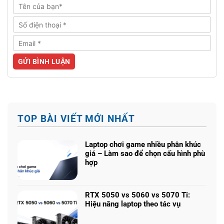
TOP BÀI VIẾT MỚI NHẤT
Laptop chơi game nhiều phân khúc
giá – Làm sao để chọn cấu hình phù
hợp
Không
có
bình
RTX 5050 vs 5060 vs 5070 Ti:
luận
Hiệu năng laptop theo tác vụ
ở
Không
Laptop