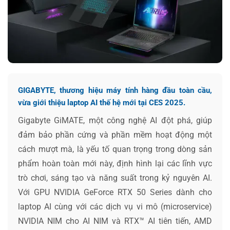
GIGABYTE, thương hiệu máy tính hàng đầu toàn cầu,
vừa giới thiệu laptop AI thế hệ mới tại CES 2025.
Gigabyte GiMATE, một công nghệ AI đột phá, giúp
đảm bảo phần cứng và phần mềm hoạt động một
cách mượt mà, là yếu tố quan trọng trong dòng sản
phẩm hoàn toàn mới này, định hình lại các lĩnh vực
trò chơi, sáng tạo và năng suất trong kỷ nguyên AI.
Với GPU NVIDIA GeForce RTX 50 Series dành cho
laptop AI cùng với các dịch vụ vi mô (microservice)
NVIDIA NIM cho AI NIM và RTX™ AI tiên tiến, AMD