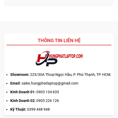
nào
ở
từ
tối
Update
ảnh
ưu
driver
phẳng,
đa
laptop
không
nhiệm?
ASUS,
cần
HP:
biết
Auto
thiết
Update
kế
THÔNG TIN LIÊN HỆ
hay
tải
từ
web
chính?
Showroom:
225/30A Thoại Ngọc Hầu, P. Phú Thạnh, TP. HCM.
Email:
sales.hungphatlaptop@gmail.com
Kinh Doanh 01:
0903 134 635
Kinh Doanh 02:
0903 226 126
Kỹ Thuật:
0399 448 948