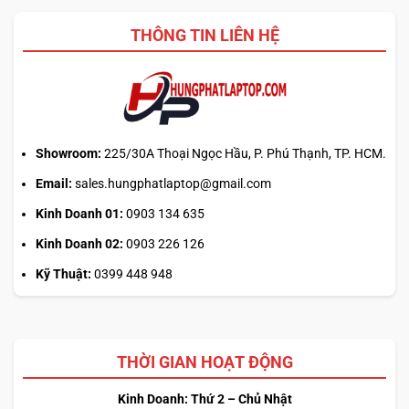
Auto
thiết
Update
kế
THÔNG TIN LIÊN HỆ
hay
tải
từ
web
chính?
Showroom:
225/30A Thoại Ngọc Hầu, P. Phú Thạnh, TP. HCM.
Email:
sales.hungphatlaptop@gmail.com
Kinh Doanh 01:
0903 134 635
Kinh Doanh 02:
0903 226 126
Kỹ Thuật:
0399 448 948
THỜI GIAN HOẠT ĐỘNG
Kinh Doanh: Thứ 2 – Chủ Nhật