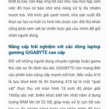
thiết bị này còn đáp ứng tốt các nhu cầu học tập, làm
việc đồ họa cơ bản nhờ khả năng xử lý đa nhiệm
mượt mà. Với mức giá cạnh tranh, nhà sản xuất đã
thực sự tạo ra một cú hích lớn, buộc các đối thủ khác
cũng phải xem xét lại chiến lược giá của mình để giữ
chân người dùng.
Nâng cấp trải nghiệm với các dòng laptop
gaming GIGABYTE cao cấp
Đối với những người dùng chuyên nghiệp hoặc game
thủ cần sự ổn định lâu dài, GIGABYTE còn mang đến
các phiên bản nâng cấp mạnh mẽ hơn. Nếu mẫu A16
là lựa chọn kinh tế, thì Gaming A18 lại là một “quái
vật” thực thụ với màn hình 18 inch độ phân giải
1600p sắc nét. Điểm khác biệt lớn nhất nằm ở dung
lượng RAM lên tới 32 GB, giúp máy xử lý cực tốt các
tác vụ đa nhiệm nặng hoặc các phần mềm đồ họa