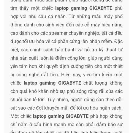
tìm thấy một chiếc
laptop gaming GIGABYTE
phù
hợp với nhu cầu cá nhân. Từ những mẫu máy phổ
thông dành cho sinh viên đến các cỗ máy hiệu năng
cao dành cho các streamer chuyên nghiệp, tất cả đều
được tối ưu hóa về cả phần cứng lẫn phần mềm. Đặc
biệt, các chính sách bảo hành và hỗ trợ kỹ thuật từ
nhà sản xuất luôn là điểm cộng lớn, giúp người dùng
yên tâm hơn khi quyết định xuống tiền cho một thiết
bị công nghệ đắt tiền. Hiện nay, việc tìm kiếm một
chiếc
laptop gaming GIGABYTE
chất lượng không
còn quá khó khăn nhờ sự phủ sóng rộng rãi của các
chuỗi bán lẻ lớn. Tuy nhiên, người dùng cần theo dõi
sát sao các đợt khuyến mãi để tối ưu hóa ngân sách.
Một chiếc
laptop gaming GIGABYTE
phù hợp không
chỉ nằm ở cấu hình mạnh mà còn phải đảm bảo sự
ổn định về tản nhiệt và độ bền linh kiện trong suốt