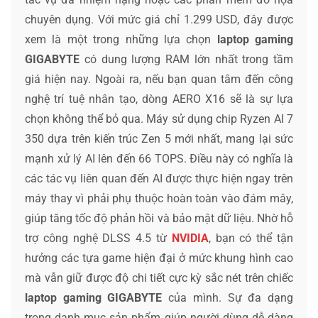
chuyên dụng. Với mức giá chỉ 1.299 USD, đây được
xem là một trong những lựa chọn
laptop gaming
GIGABYTE
có dung lượng RAM lớn nhất trong tầm
giá hiện nay. Ngoài ra, nếu bạn quan tâm đến công
nghệ trí tuệ nhân tạo, dòng AERO X16 sẽ là sự lựa
chọn không thể bỏ qua. Máy sử dụng chip Ryzen AI 7
350 dựa trên kiến trúc Zen 5 mới nhất, mang lại sức
mạnh xử lý AI lên đến 66 TOPS. Điều này có nghĩa là
các tác vụ liên quan đến AI được thực hiện ngay trên
máy thay vì phải phụ thuộc hoàn toàn vào đám mây,
giúp tăng tốc độ phản hồi và bảo mật dữ liệu. Nhờ hỗ
trợ công nghệ DLSS 4.5 từ
NVIDIA
, bạn có thể tận
hưởng các tựa game hiện đại ở mức khung hình cao
mà vẫn giữ được độ chi tiết cực kỳ sắc nét trên chiếc
laptop gaming GIGABYTE
của mình. Sự đa dạng
trong danh mục sản phẩm giúp người dùng dễ dàng