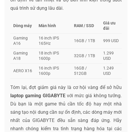
quá trình sử dụng lâu dài.
Giá ưu
Dòng máy
Màn hình
RAM / SSD
đãi
Gaming
16 inch IPS
16GB / 1TB
999 USD
A16
165Hz
Gaming
18 inch IPS
1.299
32GB / 1TB
A18
1600p
USD
16 inch IPS
16GB /
1.249
AERO X16
1600p
512GB
USD
Tóm lại, đợt giảm giá này là cơ hội vàng để sở hữu
laptop gaming GIGABYTE
với mức giá không tưởng.
Dù bạn là một game thủ cần tốc độ hay một nhà
sáng tạo nội dung cần sự ổn định, các dòng máy mới
nhất của GIGABYTE đều sẵn sàng đáp ứng. Hãy
nhanh chóng kiểm tra tình trạng hàng hóa tại các