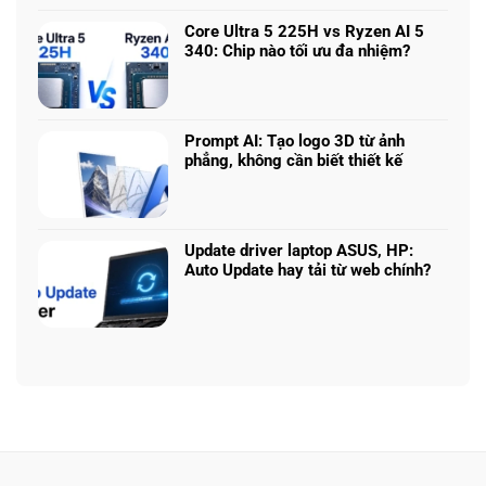
–
bình
5060
Làm
luận
vs
Core Ultra 5 225H vs Ryzen AI 5
sao
ở
5070
340: Chip nào tối ưu đa nhiệm?
để
Chọn
Ti:
Không
chọn
mô
Hiệu
có
cấu
hình
năng
bình
hình
Claude:
laptop
luận
phù
Cân
Prompt AI: Tạo logo 3D từ ảnh
theo
ở
hợp
ngân
phẳng, không cần biết thiết kế
tác
Core
sách
Không
vụ
Ultra
với
có
5
hiệu
bình
225H
năng
luận
vs
Update driver laptop ASUS, HP:
thật
ở
Ryzen
Auto Update hay tải từ web chính?
Prompt
AI
Không
AI:
5
có
Tạo
340:
bình
logo
Chip
luận
3D
nào
ở
từ
tối
Update
ảnh
ưu
driver
phẳng,
đa
laptop
không
nhiệm?
ASUS,
cần
HP:
biết