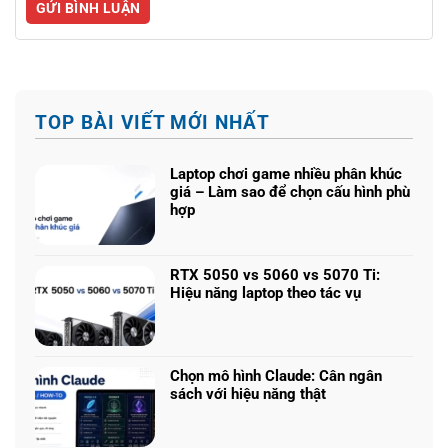
TOP BÀI VIẾT MỚI NHẤT
Laptop chơi game nhiều phân khúc
giá – Làm sao để chọn cấu hình phù
hợp
Không
có
bình
RTX 5050 vs 5060 vs 5070 Ti:
luận
Hiệu năng laptop theo tác vụ
ở
Không
Laptop
có
chơi
bình
game
luận
nhiều
Chọn mô hình Claude: Cân ngân
ở
phân
sách với hiệu năng thật
RTX
khúc
Không
5050
giá
có
vs