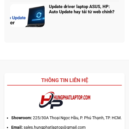
225H
năng
luận
vs
Update driver laptop ASUS, HP:
thật
ở
Ryzen
Auto Update hay tải từ web chính?
Prompt
AI
Không
AI:
5
có
Tạo
340:
bình
logo
Chip
luận
3D
nào
ở
từ
tối
Update
ảnh
ưu
driver
phẳng,
đa
laptop
không
nhiệm?
ASUS,
cần
HP:
biết
Auto
thiết
Update
kế
THÔNG TIN LIÊN HỆ
hay
tải
từ
web
chính?
Showroom:
225/30A Thoại Ngọc Hầu, P. Phú Thạnh, TP. HCM.
Email:
sales.hungphatlaptop@gmail.com