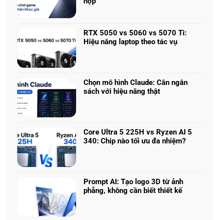
hợp
Không
có
bình
RTX 5050 vs 5060 vs 5070 Ti:
luận
Hiệu năng laptop theo tác vụ
ở
Không
Laptop
có
chơi
bình
game
luận
nhiều
Chọn mô hình Claude: Cân ngân
ở
phân
sách với hiệu năng thật
RTX
khúc
Không
5050
giá
có
vs
–
bình
5060
Làm
luận
vs
Core Ultra 5 225H vs Ryzen AI 5
sao
ở
5070
340: Chip nào tối ưu đa nhiệm?
để
Chọn
Ti:
Không
chọn
mô
Hiệu
có
cấu
hình
năng
bình
hình
Claude:
laptop
luận
phù
Cân
Prompt AI: Tạo logo 3D từ ảnh
theo
ở
hợp
ngân
phẳng, không cần biết thiết kế
tác
Core
sách
Không
vụ
Ultra
với
có
5
hiệu
bình